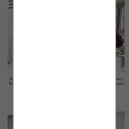
Bluzy damskie (Polska produkt )
Bluzy damskie (Polska produkt )
Roz Standard , Mix Kolor Paczka
Roz Standard , Mix Kolor Paczka
5 szt
5 szt
63.00 zł
59.00 zł
szczegóły
szczegóły