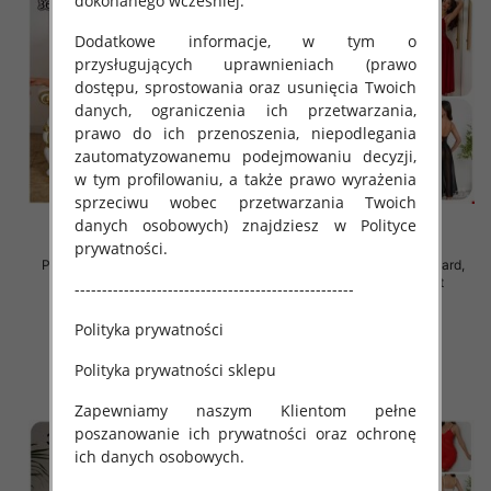
dokonanego wcześniej.
Dodatkowe informacje, w tym o
przysługujących uprawnieniach (prawo
dostępu, sprostowania oraz usunięcia Twoich
danych, ograniczenia ich przetwarzania,
prawo do ich przenoszenia, niepodlegania
zautomatyzowanemu podejmowaniu decyzji,
w tym profilowaniu, a także prawo wyrażenia
sprzeciwu wobec przetwarzania Twoich
danych osobowych) znajdziesz w Polityce
prywatności.
Piżama damska Roz Standard,
Piżama damska Roz Standard,
Mix kolor Paczka 12 szt
Mix kolor Paczka 12 szt
---------------------------------------------------
37.00 zł
32.00 zł
Polityka prywatności
szczegóły
szczegóły
Polityka prywatności sklepu
Zapewniamy naszym Klientom pełne
poszanowanie ich prywatności oraz ochronę
ich danych osobowych.