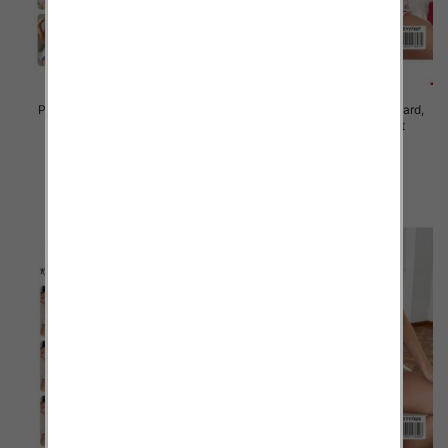
Piżama damska Roz Standard,
Piżama damska Roz Standard,
Mix kolor Paczka 10 szt
Mix kolor Paczka 10 szt
23.00 zł
23.00 zł
szczegóły
szczegóły