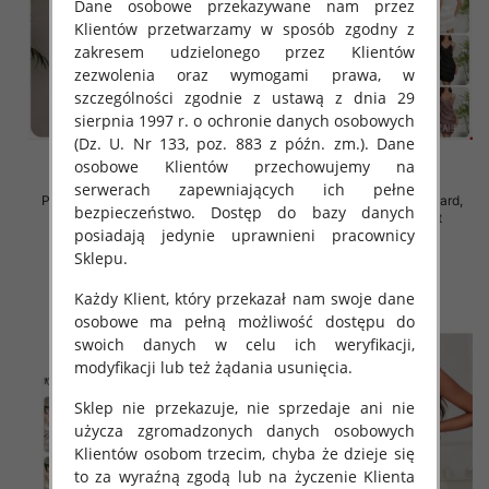
Dane osobowe przekazywane nam przez
Klientów przetwarzamy w sposób zgodny z
zakresem udzielonego przez Klientów
zezwolenia oraz wymogami prawa, w
szczególności zgodnie z ustawą z dnia 29
sierpnia 1997 r. o ochronie danych osobowych
(Dz. U. Nr 133, poz. 883 z późn. zm.). Dane
osobowe Klientów przechowujemy na
serwerach zapewniających ich pełne
Piżama damska Roz Standard,
Piżama damska Roz Standard,
bezpieczeństwo. Dostęp do bazy danych
Mix kolor Paczka 12 szt
Mix kolor Paczka 12 szt
posiadają jedynie uprawnieni pracownicy
32.00 zł
32.00 zł
Sklepu.
szczegóły
szczegóły
Każdy Klient, który przekazał nam swoje dane
osobowe ma pełną możliwość dostępu do
swoich danych w celu ich weryfikacji,
modyfikacji lub też żądania usunięcia.
Sklep nie przekazuje, nie sprzedaje ani nie
użycza zgromadzonych danych osobowych
Klientów osobom trzecim, chyba że dzieje się
to za wyraźną zgodą lub na życzenie Klienta