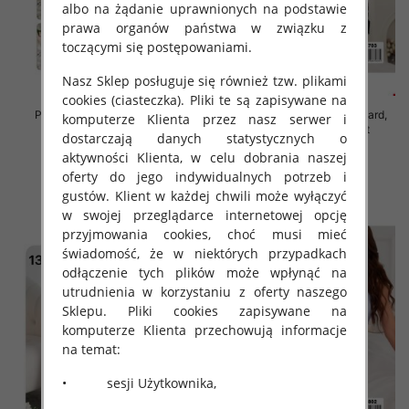
albo na żądanie uprawnionych na podstawie
prawa organów państwa w związku z
toczącymi się postępowaniami.
Nasz Sklep posługuje się również tzw. plikami
cookies (ciasteczka). Pliki te są zapisywane na
Piżama damska Roz Standard,
Piżama damska Roz Standard,
komputerze Klienta przez nasz serwer i
Mix kolor Paczka 12 szt
Mix kolor Paczka 12 szt
dostarczają danych statystycznych o
32.00 zł
32.00 zł
aktywności Klienta, w celu dobrania naszej
oferty do jego indywidualnych potrzeb i
szczegóły
szczegóły
gustów. Klient w każdej chwili może wyłączyć
w swojej przeglądarce internetowej opcję
przyjmowania cookies, choć musi mieć
świadomość, że w niektórych przypadkach
odłączenie tych plików może wpłynąć na
utrudnienia w korzystaniu z oferty naszego
Sklepu. Pliki cookies zapisywane na
komputerze Klienta przechowują informacje
na temat:
• sesji Użytkownika,