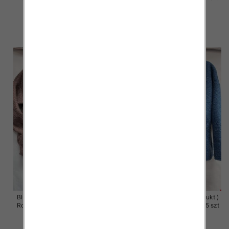
szt
szt
60.00 zł
60.00 zł
szczegóły
szczegóły
Bluzy damskie (Polska produkt )
Bluzy damskie (Polska produkt )
Roz 48-54, 1 Kolor Paczka 5 szt
Roz 48-54, 1 Kolor Paczka 5 szt
49.00 zł
49.00 zł