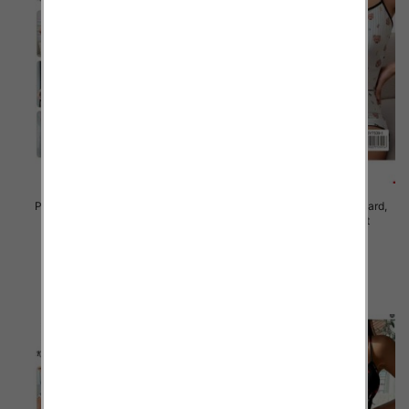
Piżama damska Roz Standard,
Piżama damska Roz Standard,
Mix kolor Paczka 12 szt
Mix kolor Paczka 12 szt
23.00 zł
23.00 zł
szczegóły
szczegóły