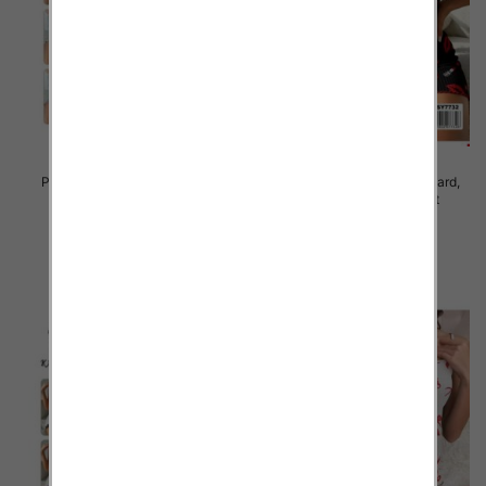
Piżama damska Roz Standard,
Piżama damska Roz Standard,
Mix kolor Paczka 10 szt
Mix kolor Paczka 10 szt
23.00 zł
23.00 zł
szczegóły
szczegóły