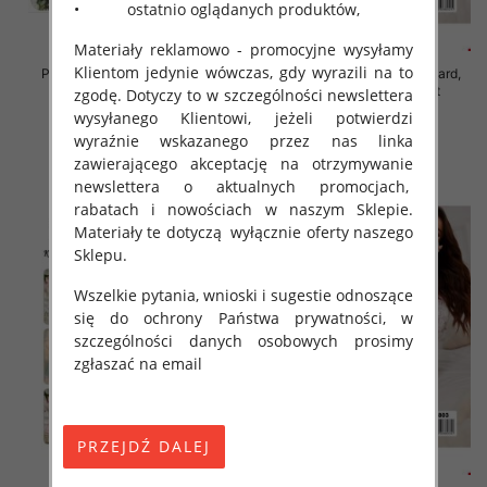
• ostatnio oglądanych produktów,
Materiały reklamowo - promocyjne wysyłamy
Klientom jedynie wówczas, gdy wyrazili na to
Piżama damska Roz Standard,
Piżama damska Roz Standard,
Mix kolor Paczka 12 szt
Mix kolor Paczka 12 szt
zgodę. Dotyczy to w szczególności newslettera
wysyłanego Klientowi, jeżeli potwierdzi
29.00 zł
29.00 zł
wyraźnie wskazanego przez nas linka
szczegóły
szczegóły
zawierającego akceptację na otrzymywanie
newslettera o aktualnych promocjach,
rabatach i nowościach w naszym Sklepie.
Materiały te dotyczą wyłącznie oferty naszego
Sklepu.
Wszelkie pytania, wnioski i sugestie odnoszące
się do ochrony Państwa prywatności, w
szczególności danych osobowych prosimy
zgłaszać na email