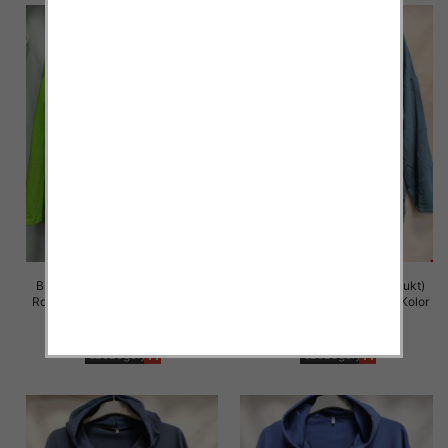
Bluza damska (Polska produkt)
Bluza damska (Polska produkt)
Roz 48-54 Paczka 5 szt /1 Kolor
Roz 48-54 Paczka 5 szt /1 Kolor
39.00 zł
39.00 zł
szczegóły
szczegóły