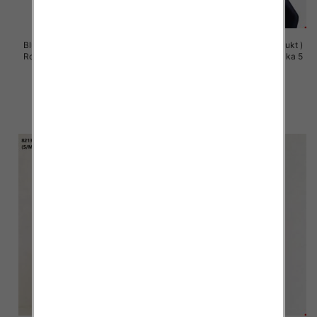
Bluzy damskie (Polska produkt )
Bluzy damskie (Polska produkt )
Roz S/M-L/XL, 1 Kolor Paczka 5
Roz S/M-L/XL, 1 Kolor Paczka 5
szt
szt
60.00 zł
60.00 zł
szczegóły
szczegóły