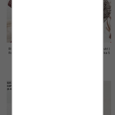
Bluzy damskie (Polska produkt )
Bluzy damskie (Polska produkt )
Roz S/M-L/XL, 1 Kolor Paczka 5
Roz S/M-L/XL, 1 Kolor Paczka 5
szt
szt
57.00 zł
57.00 zł
szczegóły
szczegóły