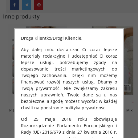
Inne produkty
Droga Klientko/Drogi Kliencie,
Aby dalej móc dostarczać Ci coraz lepsze
materiały redakcyjne i udostępniać Ci coraz
lepsze usługi, potrzebujemy zgody na
dopasowanie treści marketingowych do
Twojego zachowania. Dzięki nim możemy
finansować rozwój naszych usług. Dbamy o
Twoją prywatność. Nie zwiększamy zakresu
naszych uprawnień. Twoje dane są u nas
bezpieczne, a zgodę możesz wycofać w każdej
chwili na podstronie polityka prywatności.
Piżama damska Roz XL-3XL, Mix
Piżama damska Roz M/L/XL, Mix
kolor Paczka 12 szt
kolor Paczka 12 szt
Od 25 maja 2018 roku obowiązuje
27.00 zł
29.00 zł
Rozporządzenie Parlamentu Europejskiego i
Rady (UE) 2016/679 z dnia 27 kwietnia 2016 r.
szczegóły
szczegóły