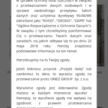
w sprawie ochrony osób fizycznych w związku
z przetwarzaniem danych osobowych i w
sprawie swobodnego przepływu takich
danych oraz uchylenia dyrektywy 95/46/WE
(określane jako "RODO", "ORODO", "GDPR" lub
"Ogólne Rozporządzenie o Ochronie Danych").
W związku z tym chcielibyśmy poinformować
Cię o przetwarzaniu Twoich danych oraz
zasadach, na jakich odbywa się to po dniu 25
maja 2018 roku. Poniżej znajdziesz
podstawowe informacje na ten temat.
Potrzebujemy na to Twojej zgody.
Jeżeli klikniesz przycisk „Przejdź dalej” lub
Piżama damska Roz M/L/XL, Mix
Piżama damska Roz Standard,
zamkniesz to okno, to wyrazisz zgodę na
kolor Paczka 12 szt
Mix kolor Paczka 12 szt
przetwarzanie przez OMEZ GROUP
Sp. z o.o.
26.00 zł
37.00 zł
Wyrażenie zgody jest dobrowolne. Zgodę
szczegóły
szczegóły
możesz w każdym momencie wycofać .
Pamiętaj, że wycofanie zgody nie wpływa na
zgodność z prawem przetwarzania