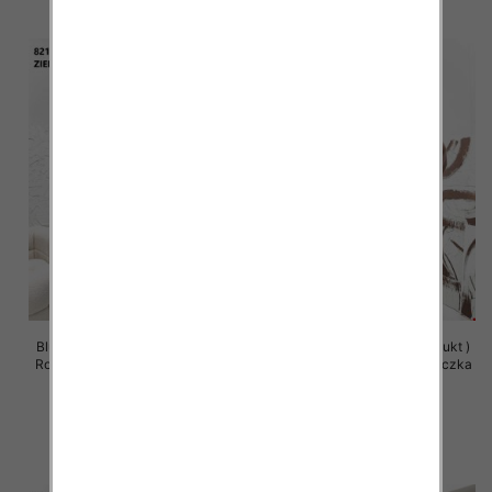
Bluzy damskie (Polska produkt )
Bluzy damskie (Polska produkt )
Roz Standard , Mix Kolor Paczka
Roz Standard , Mix Kolor Paczka
5 szt
5 szt
63.00 zł
63.00 zł
szczegóły
szczegóły