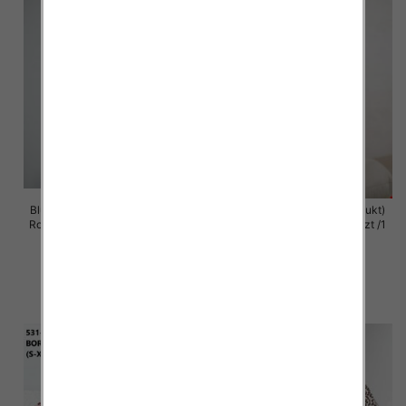
Bluzy damskie (Polska produkt )
Bluzy damska (Polska produkt)
Roz Standard , Mix Kolor Paczka
Roz S/M-L/XL , Paczka 5 szt /1
5 szt
Kolor
59.00 zł
60.00 zł
szczegóły
szczegóły