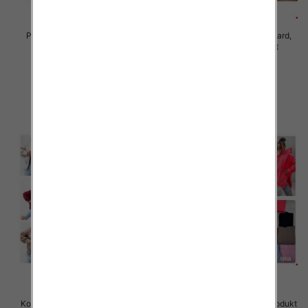
Piżama damska Roz Standard,
Piżama damska Roz Standard,
Mix kolor Paczka 10 szt
Mix kolor Paczka 10 szt
23.00 zł
23.00 zł
szczegóły
szczegóły
Komplet damskie (Polska produkt
Komplet damskie (Polska produkt