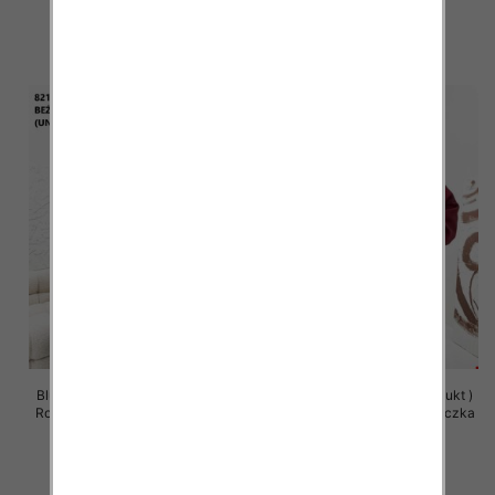
65.00 zł
63.00 zł
szczegóły
szczegóły
Bluzy damskie (Polska produkt )
Bluzy damskie (Polska produkt )
Roz Standard , Mix Kolor Paczka
Roz Standard , Mix Kolor Paczka
5 szt
5 szt
63.00 zł
63.00 zł
szczegóły
szczegóły