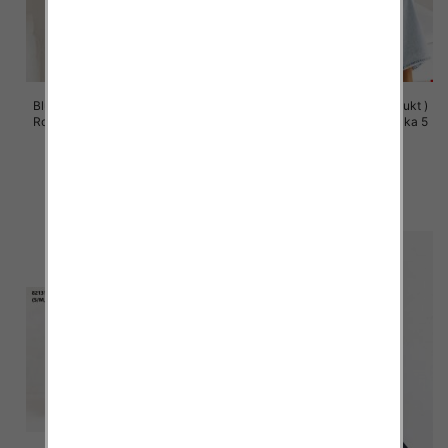
Bluzy damskie (Polska produkt )
Bluzy damskie (Polska produkt )
Roz S/M-L/XL, 1 Kolor Paczka 5
Roz S/M-L/XL, 1 Kolor Paczka 5
szt
szt
60.00 zł
60.00 zł
szczegóły
szczegóły