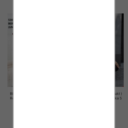
szczegóły
szczegóły
Bluza damska (Polska produkt )
Bluza damska (Polska produkt )
Roz Standard, 1 Kolor Paczka 5
Roz Standard, 1 Kolor Paczka 5
szt
szt
58.00 zł
58.00 zł
szczegóły
szczegóły