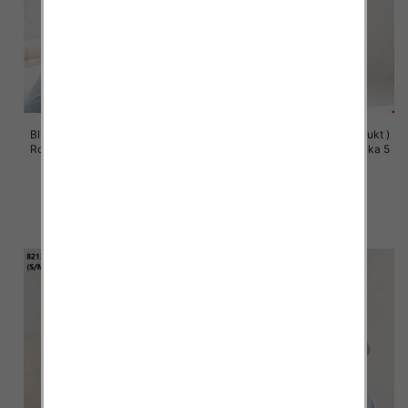
Bluzy damskie (Polska produkt )
Bluzy damskie (Polska produkt )
Roz S/M-L/XL, 1 Kolor Paczka 5
Roz S/M-L/XL, 1 Kolor Paczka 5
szt
szt
57.00 zł
60.00 zł
szczegóły
szczegóły