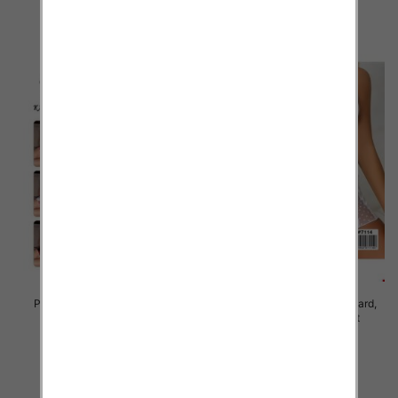
szczegóły
szczegóły
Piżama damska Roz Standard,
Piżama damska Roz Standard,
Mix kolor Paczka 12 szt
Mix kolor Paczka 12 szt
27.00 zł
27.00 zł
szczegóły
szczegóły