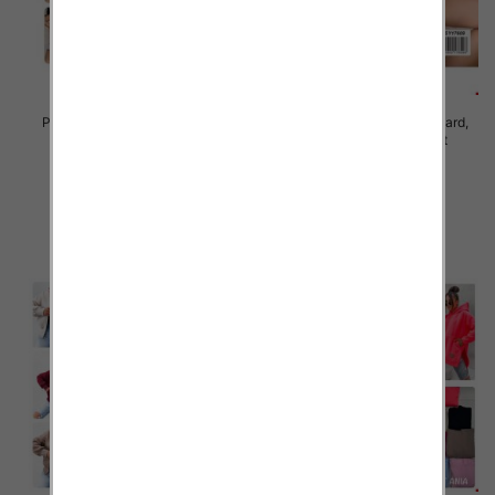
Piżama damska Roz Standard,
Piżama damska Roz Standard,
Mix kolor Paczka 10 szt
Mix kolor Paczka 10 szt
23.00 zł
23.00 zł
szczegóły
szczegóły