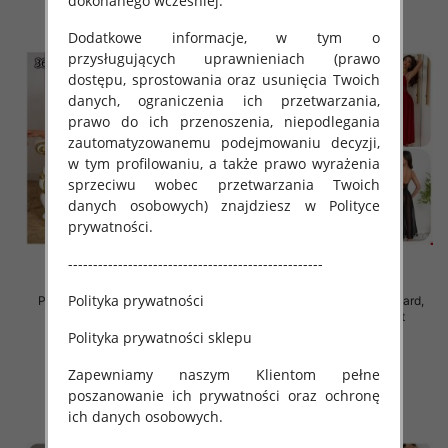
dokonanego wcześniej.
Dodatkowe informacje, w tym o
przysługujących uprawnieniach (prawo
dostępu, sprostowania oraz usunięcia Twoich
danych, ograniczenia ich przetwarzania,
prawo do ich przenoszenia, niepodlegania
zautomatyzowanemu podejmowaniu decyzji,
w tym profilowaniu, a także prawo wyrażenia
sprzeciwu wobec przetwarzania Twoich
danych osobowych) znajdziesz w Polityce
prywatności.
---------------------------------------------------
Polityka prywatności
Piżama damska Roz Standard,
Piżama damska Roz Standard,
Mix kolor Paczka 12 szt
Mix kolor Paczka 12 szt
Polityka prywatności sklepu
37.00 zł
32.00 zł
szczegóły
szczegóły
Zapewniamy naszym Klientom pełne
poszanowanie ich prywatności oraz ochronę
ich danych osobowych.