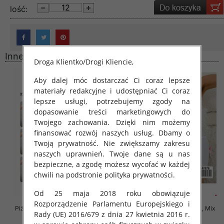
lość:
Inne produkty
Droga Klientko/Drogi Kliencie,
Aby dalej móc dostarczać Ci coraz lepsze
materiały redakcyjne i udostępniać Ci coraz
lepsze usługi, potrzebujemy zgody na
dopasowanie treści marketingowych do
Twojego zachowania. Dzięki nim możemy
finansować rozwój naszych usług. Dbamy o
Twoją prywatność. Nie zwiększamy zakresu
naszych uprawnień. Twoje dane są u nas
bezpieczne, a zgodę możesz wycofać w każdej
chwili na podstronie polityka prywatności.
Od 25 maja 2018 roku obowiązuje
Rozporządzenie Parlamentu Europejskiego i
Piżama damska Roz XL-3XL, Mix
Piżama damska Roz M/L/XL, Mix
Rady (UE) 2016/679 z dnia 27 kwietnia 2016 r.
kolor Paczka 12 szt
kolor Paczka 12 szt