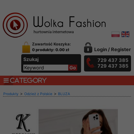
Zawartość Koszyka:
Login
/
Register
0 produkty: 0.00 zł
Szukaj
729 437 385
729 437 385
CATEGORY
>
>
Produkty
Odzież z Polskie
BLUZA