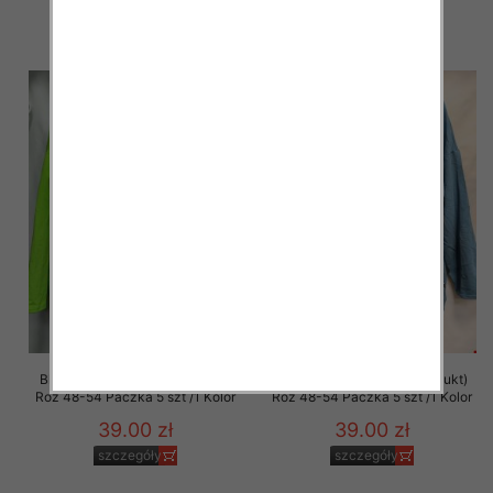
58.00 zł
58.00 zł
szczegóły
szczegóły
Bluza damska (Polska produkt)
Bluza damska (Polska produkt)
Roz 48-54 Paczka 5 szt /1 Kolor
Roz 48-54 Paczka 5 szt /1 Kolor
39.00 zł
39.00 zł
szczegóły
szczegóły