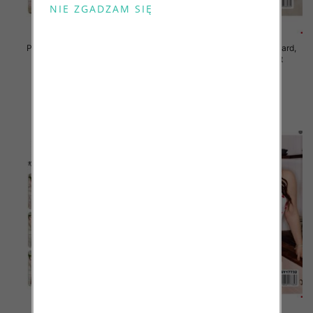
Piżama damska Roz Standard,
Piżama damska Roz Standard,
Mix kolor Paczka 12 szt
Mix kolor Paczka 12 szt
29.00 zł
29.00 zł
szczegóły
szczegóły