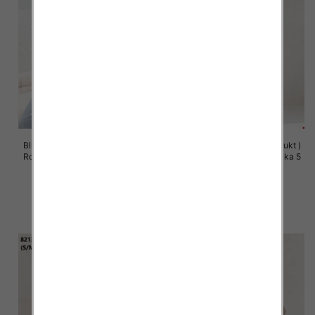
Bluzy damskie (Polska produkt )
Bluzy damskie (Polska produkt )
Roz S/M-L/XL, 1 Kolor Paczka 5
Roz S/M-L/XL, 1 Kolor Paczka 5
szt
szt
57.00 zł
60.00 zł
szczegóły
szczegóły