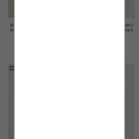
Bluzy damskie (Polska produkt )
Bluzy damskie (Polska produkt )
Roz S/M-L/XL, 1 Kolor Paczka 5
Roz S/M-L/XL, 1 Kolor Paczka 5
szt
szt
60.00 zł
60.00 zł
szczegóły
szczegóły