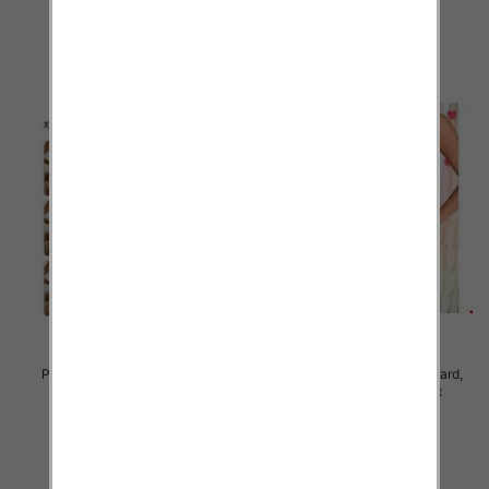
szczegóły
szczegóły
Piżama damska Roz Standard,
Piżama damska Roz Standard,
Mix kolor Paczka 12 szt
Mix kolor Paczka 12 szt
27.00 zł
26.00 zł
szczegóły
szczegóły