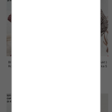
Bluzy damskie (Polska produkt )
Bluzy damskie (Polska produkt )
Roz S/M-L/XL, 1 Kolor Paczka 5
Roz S/M-L/XL, 1 Kolor Paczka 5
szt
szt
57.00 zł
57.00 zł
szczegóły
szczegóły