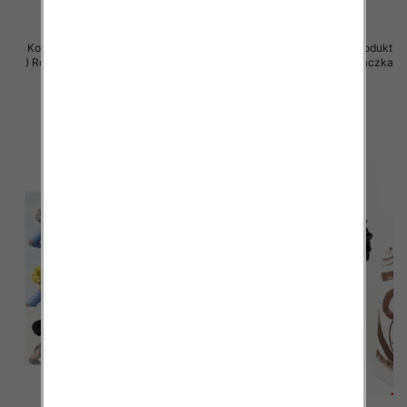
Komplet damskie (Polska produkt
Komplet damskie (Polska produkt
) Roz Standard , Mix Kolor Paczka
) Roz Standard , Mix Kolor Paczka
5 szt
5 szt
66.00 zł
66.00 zł
szczegóły
szczegóły