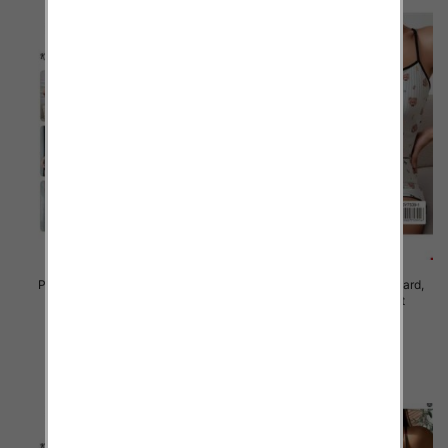
Piżama damska Roz Standard,
Piżama damska Roz Standard,
Mix kolor Paczka 12 szt
Mix kolor Paczka 12 szt
23.00 zł
23.00 zł
szczegóły
szczegóły