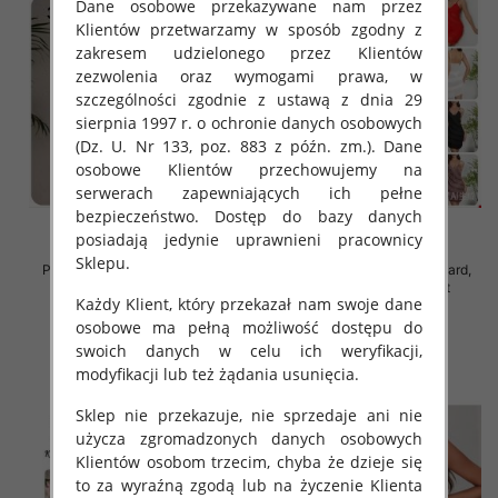
Dane osobowe przekazywane nam przez
Klientów przetwarzamy w sposób zgodny z
zakresem udzielonego przez Klientów
zezwolenia oraz wymogami prawa, w
szczególności zgodnie z ustawą z dnia 29
sierpnia 1997 r. o ochronie danych osobowych
(Dz. U. Nr 133, poz. 883 z późn. zm.). Dane
osobowe Klientów przechowujemy na
serwerach zapewniających ich pełne
bezpieczeństwo. Dostęp do bazy danych
posiadają jedynie uprawnieni pracownicy
Sklepu.
Piżama damska Roz Standard,
Piżama damska Roz Standard,
Mix kolor Paczka 12 szt
Mix kolor Paczka 12 szt
Każdy Klient, który przekazał nam swoje dane
32.00 zł
32.00 zł
osobowe ma pełną możliwość dostępu do
szczegóły
szczegóły
swoich danych w celu ich weryfikacji,
modyfikacji lub też żądania usunięcia.
Sklep nie przekazuje, nie sprzedaje ani nie
użycza zgromadzonych danych osobowych
Klientów osobom trzecim, chyba że dzieje się
to za wyraźną zgodą lub na życzenie Klienta