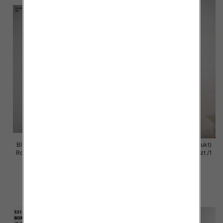
Bluzy damskie (Polska produkt )
Bluzy damska (Polska produkt)
Roz Standard , Mix Kolor Paczka
Roz S/M-L/XL , Paczka 5 szt /1
5 szt
Kolor
59.00 zł
60.00 zł
szczegóły
szczegóły