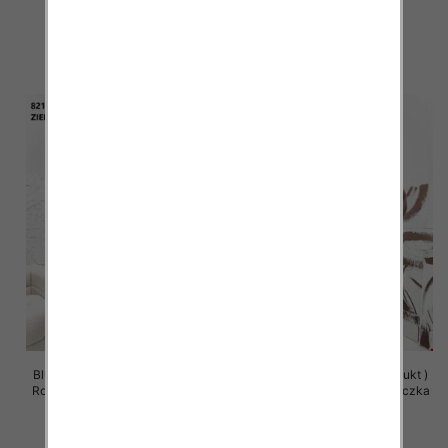
5 szt
5 szt
63.00 zł
63.00 zł
szczegóły
szczegóły
Bluzy damskie (Polska produkt )
Bluzy damskie (Polska produkt )
Roz Standard , Mix Kolor Paczka
Roz Standard , Mix Kolor Paczka
5 szt
5 szt
63.00 zł
63.00 zł