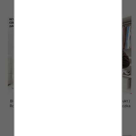
szczegóły
szczegóły
Bluzy damskie (Polska produkt )
Bluzy damskie (Polska produkt )
Roz Standard , Mix Kolor Paczka
Roz Standard , Mix Kolor Paczka
5 szt
5 szt
63.00 zł
59.00 zł
szczegóły
szczegóły