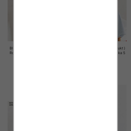
Bluzy damskie (Polska produkt )
Bluzy damskie (Polska produkt )
Roz S/M-L/XL, 1 Kolor Paczka 5
Roz S/M-L/XL, 1 Kolor Paczka 5
szt
szt
60.00 zł
60.00 zł
szczegóły
szczegóły