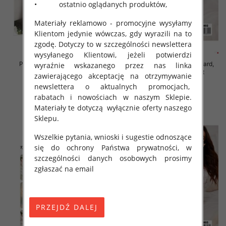
• ostatnio oglądanych produktów,
Materiały reklamowo - promocyjne wysyłamy
Klientom jedynie wówczas, gdy wyrazili na to
zgodę. Dotyczy to w szczególności newslettera
wysyłanego Klientowi, jeżeli potwierdzi
Piżama damska Roz Standard,
Piżama damska Roz Standard,
wyraźnie wskazanego przez nas linka
Mix kolor Paczka 12 szt
Mix kolor Paczka 12 szt
zawierającego akceptację na otrzymywanie
newslettera o aktualnych promocjach,
29.00 zł
29.00 zł
rabatach i nowościach w naszym Sklepie.
szczegóły
szczegóły
Materiały te dotyczą wyłącznie oferty naszego
Sklepu.
Wszelkie pytania, wnioski i sugestie odnoszące
się do ochrony Państwa prywatności, w
szczególności danych osobowych prosimy
zgłaszać na email