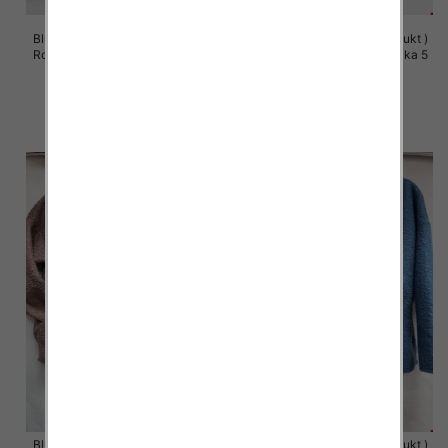
Bluzy damskie (Polska produkt )
Bluzy damskie (Polska produkt )
Roz S/M-L/XL, 1 Kolor Paczka 5
Roz S/M-L/XL, 1 Kolor Paczka 5
szt
szt
60.00 zł
60.00 zł
szczegóły
szczegóły
Bluzy damskie (Polska produkt )
Bluzy damskie (Polska produkt )