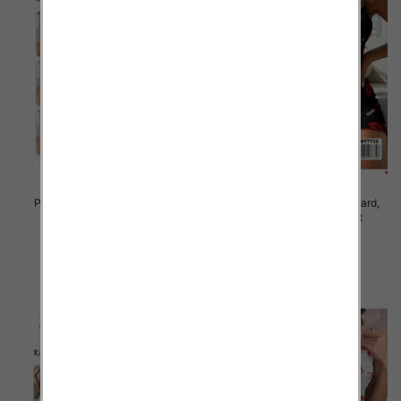
Piżama damska Roz Standard,
Piżama damska Roz Standard,
Mix kolor Paczka 10 szt
Mix kolor Paczka 10 szt
23.00 zł
23.00 zł
szczegóły
szczegóły