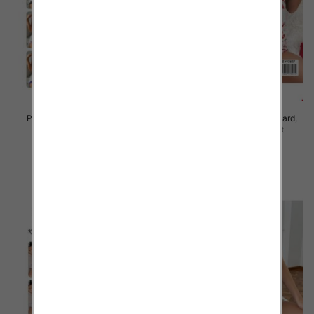
Piżama damska Roz Standard,
Piżama damska Roz Standard,
Mix kolor Paczka 10 szt
Mix kolor Paczka 10 szt
23.00 zł
23.00 zł
szczegóły
szczegóły