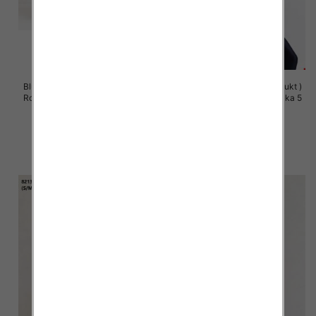
Bluzy damskie (Polska produkt )
Bluzy damskie (Polska produkt )
Roz S/M-L/XL, 1 Kolor Paczka 5
Roz S/M-L/XL, 1 Kolor Paczka 5
szt
szt
60.00 zł
60.00 zł
szczegóły
szczegóły