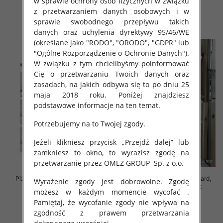
w sprawie ochrony osób fizycznych w związku
27.00 zł
29.00 zł
z przetwarzaniem danych osobowych i w
szczegóły
szczegóły
sprawie swobodnego przepływu takich
danych oraz uchylenia dyrektywy 95/46/WE
(określane jako "RODO", "ORODO", "GDPR" lub
"Ogólne Rozporządzenie o Ochronie Danych").
W związku z tym chcielibyśmy poinformować
Cię o przetwarzaniu Twoich danych oraz
zasadach, na jakich odbywa się to po dniu 25
maja 2018 roku. Poniżej znajdziesz
podstawowe informacje na ten temat.
Potrzebujemy na to Twojej zgody.
Jeżeli klikniesz przycisk „Przejdź dalej” lub
zamkniesz to okno, to wyrazisz zgodę na
przetwarzanie przez OMEZ GROUP
Sp. z o.o.
Piżama damska Roz M/L/XL, Mix
Piżama damska Roz Standard,
Wyrażenie zgody jest dobrowolne. Zgodę
kolor Paczka 12 szt
Mix kolor Paczka 12 szt
możesz w każdym momencie wycofać .
26.00 zł
37.00 zł
Pamiętaj, że wycofanie zgody nie wpływa na
zgodność z prawem przetwarzania
szczegóły
szczegóły