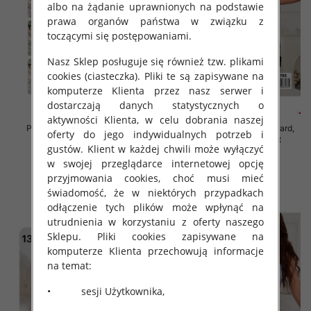
albo na żądanie uprawnionych na podstawie
prawa organów państwa w związku z
toczącymi się postępowaniami.
Nasz Sklep posługuje się również tzw. plikami
cookies (ciasteczka). Pliki te są zapisywane na
komputerze Klienta przez nasz serwer i
dostarczają danych statystycznych o
aktywności Klienta, w celu dobrania naszej
Piżama damska Roz Standard,
Piżama damska Roz Standard,
oferty do jego indywidualnych potrzeb i
Mix kolor Paczka 12 szt
Mix kolor Paczka 12 szt
gustów. Klient w każdej chwili może wyłączyć
32.00 zł
32.00 zł
w swojej przeglądarce internetowej opcję
szczegóły
szczegóły
przyjmowania cookies, choć musi mieć
świadomość, że w niektórych przypadkach
odłączenie tych plików może wpłynąć na
utrudnienia w korzystaniu z oferty naszego
Sklepu. Pliki cookies zapisywane na
komputerze Klienta przechowują informacje
na temat:
• sesji Użytkownika,