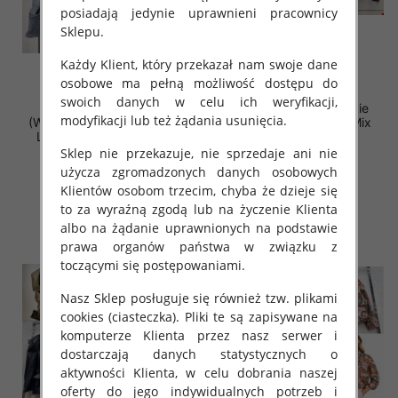
posiadają jedynie uprawnieni pracownicy
Sklepu.
Każdy Klient, który przekazał nam swoje dane
osobowe ma pełną możliwość dostępu do
swoich danych w celu ich weryfikacji,
Kurtki damskie jeansy
Kurtki damskie (Włoskie
modyfikacji lub też żądania usunięcia.
(Włoskie produkt) Roz S-M-
produkt) Roz S-2XL, Mix
L, Mix Kolor Paczka 5 szt
Kolor Paczka 5 szt
Sklep nie przekazuje, nie sprzedaje ani nie
115.00 zł
60.00 zł
użycza zgromadzonych danych osobowych
szczegóły
szczegóły
Klientów osobom trzecim, chyba że dzieje się
to za wyraźną zgodą lub na życzenie Klienta
albo na żądanie uprawnionych na podstawie
prawa organów państwa w związku z
toczącymi się postępowaniami.
Nasz Sklep posługuje się również tzw. plikami
cookies (ciasteczka). Pliki te są zapisywane na
komputerze Klienta przez nasz serwer i
dostarczają danych statystycznych o
aktywności Klienta, w celu dobrania naszej
oferty do jego indywidualnych potrzeb i