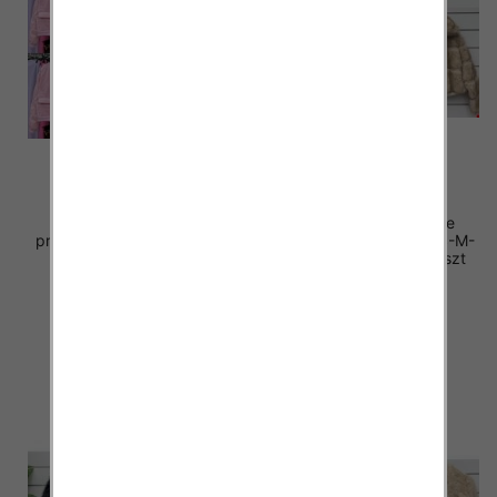
Kurtki damskie (Włoskie
Kurtki alpaka damskie
produkt) Roz Standard, Mix
(Włoskie produkt) Roz S-M-
Kolor Paczka 5 szt
L, Mix Kolor Paczka 5 szt
68.00 zł
98.00 zł
szczegóły
szczegóły