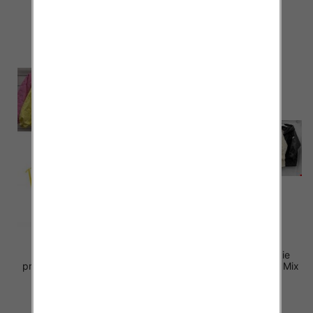
82.00 zł
88.00 zł
szczegóły
szczegóły
Kurtki damskie (Włoskie
Kurtki damskie (Włoskie
produkt) Roz Standard, Mix
produkt) Roz Standard, Mix
Kolor Paczka 5 szt
Kolor Paczka 5 szt
82.00 zł
83.00 zł