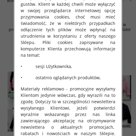
gustów. Klient w każdej chwili może wyłączyć
w swojej przeglądarce internetowej opcję
przyjmowania cookies, choć musi mieć
świadomość, że w niektórych przypadkach
Kurtki damskie (Włoskie
Kurtki damskie (Włoskie
odłączenie tych plików może wpłynąć na
produkt) Roz S-XL, Mix Kolor
produkt) Roz S-XL, Mix Kolor
Paczka 5 szt
Paczka 5 szt
utrudnienia w korzystaniu z oferty naszego
Sklepu. Pliki cookies zapisywane na
85.00 zł
72.00 zł
komputerze Klienta przechowują informacje
szczegóły
szczegóły
na temat:
• sesji Użytkownika,
• ostatnio oglądanych produktów,
Materiały reklamowo - promocyjne wysyłamy
Klientom jedynie wówczas, gdy wyrazili na to
zgodę. Dotyczy to w szczególności newslettera
wysyłanego Klientowi, jeżeli potwierdzi
wyraźnie wskazanego przez nas linka
zawierającego akceptację na otrzymywanie
newslettera o aktualnych promocjach,
rabatach i nowościach w naszym Sklepie.