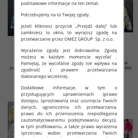
podstawowe informacje na ten temat.
Potrzebujemy na to Twojej zgody.
Jeżeli klikniesz przycisk „Przejdź dalej” lub
zamkniesz to okno, to wyrazisz zgodę na
przetwarzanie przez OMEZ GROUP
Sp. z o.o.
Wyrażenie zgody jest dobrowolne. Zgodę
możesz w każdym momencie wycofać .
Kurtki damskie (Włoskie
Kurtki damskie (Włoskie
Pamiętaj, że wycofanie zgody nie wpływa na
produkt) Roz Standard, Mix
produkt) Roz Standard, Mix
zgodność z prawem przetwarzania
Kolor Paczka 5 szt
Kolor Paczka 5 szt
dokonanego wcześniej.
90.00 zł
90.00 zł
Dodatkowe informacje, w tym o
szczegóły
szczegóły
przysługujących uprawnieniach (prawo
dostępu, sprostowania oraz usunięcia Twoich
danych, ograniczenia ich przetwarzania,
prawo do ich przenoszenia, niepodlegania
zautomatyzowanemu podejmowaniu decyzji,
w tym profilowaniu, a także prawo wyrażenia
sprzeciwu wobec przetwarzania Twoich