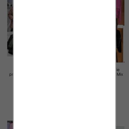
Kurtki damskie (Włoskie
Kurtki damskie (Włoskie
produkt) Roz Standard, Mix
produkt) Roz Standard, Mix
Kolor Paczka 5 szt
Kolor Paczka 5 szt
55.00 zł
49.00 zł
szczegóły
szczegóły