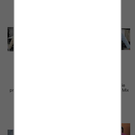
Kurtki damskie (Włoskie
Kurtki damskie (Włoskie
produkt) Roz Standard, Mix
produkt) Roz Standard, Mix
Kolor Paczka 5 szt
Kolor Paczka 5 szt
85.00 zł
77.00 zł
szczegóły
szczegóły