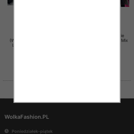
Kurtki alpaka damskie
Kurtki damskie (Włoskie
(Włoskie produkt) Roz S-M-
produkt) Roz Standard, Mix
L, Mix Kolor Paczka 5 szt
Kolor Paczka 5 szt
72.00 zł
72.00 zł
szczegóły
szczegóły
WolkaFashion.PL
Poniedziałek-piątek