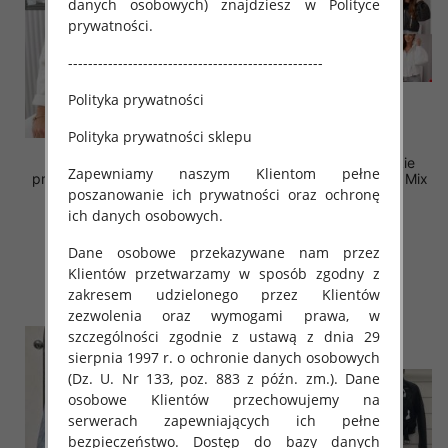
danych osobowych) znajdziesz w Polityce
prywatności.
---------------------------------------------------
Polityka prywatności
Polityka prywatności sklepu
Kurtki damskie (Włoskie
Kurtki damskie (Włoskie
Zapewniamy naszym Klientom pełne
produkt) Roz Standard, Mix
produkt) Roz Standard, Mix
poszanowanie ich prywatności oraz ochronę
Kolor Paczka 5 szt
Kolor Paczka 5 szt
ich danych osobowych.
44.00 zł
77.00 zł
szczegóły
szczegóły
Dane osobowe przekazywane nam przez
Klientów przetwarzamy w sposób zgodny z
zakresem udzielonego przez Klientów
zezwolenia oraz wymogami prawa, w
szczególności zgodnie z ustawą z dnia 29
sierpnia 1997 r. o ochronie danych osobowych
(Dz. U. Nr 133, poz. 883 z późn. zm.). Dane
osobowe Klientów przechowujemy na
serwerach zapewniających ich pełne
bezpieczeństwo. Dostęp do bazy danych