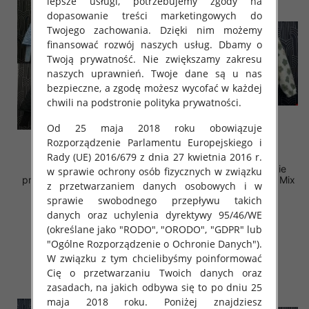
lepsze usługi, potrzebujemy zgody na
dopasowanie treści marketingowych do
Twojego zachowania. Dzięki nim możemy
finansować rozwój naszych usług. Dbamy o
Twoją prywatność. Nie zwiększamy zakresu
naszych uprawnień. Twoje dane są u nas
bezpieczne, a zgodę możesz wycofać w każdej
chwili na podstronie polityka prywatności.
Od 25 maja 2018 roku obowiązuje
Rozporządzenie Parlamentu Europejskiego i
Rady (UE) 2016/679 z dnia 27 kwietnia 2016 r.
Kurtki damskie (Włoskie
Kurtki damskie (Włoskie
w sprawie ochrony osób fizycznych w związku
produkt) Roz Standard, Mix
produkt) Roz Standard, Mix
z przetwarzaniem danych osobowych i w
Kolor Paczka 5 szt
Kolor Paczka 5 szt
sprawie swobodnego przepływu takich
88.00 zł
88.00 zł
danych oraz uchylenia dyrektywy 95/46/WE
(określane jako "RODO", "ORODO", "GDPR" lub
szczegóły
szczegóły
"Ogólne Rozporządzenie o Ochronie Danych").
W związku z tym chcielibyśmy poinformować
Cię o przetwarzaniu Twoich danych oraz
zasadach, na jakich odbywa się to po dniu 25
maja 2018 roku. Poniżej znajdziesz