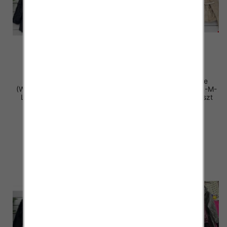
Kurtki alpaka damskie
Kurtki alpaka damskie
(Włoskie produkt) Roz S-M-
(Włoskie produkt) Roz S-M-
L, Mix Kolor Paczka 5 szt
L, Mix Kolor Paczka 5 szt
90.00 zł
87.00 zł
szczegóły
szczegóły