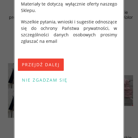
Materiały te dotyczą wyłącznie oferty naszego
Sklepu.
Kurtki damskie (Włoskie
Kurtki damskie (Włoskie
produkt) Roz S-XL, Mix Kolor
produkt) Roz S-XL, Mix Kolor
Wszelkie pytania, wnioski i sugestie odnoszące
Paczka 5 szt
Paczka 5 szt
się do ochrony Państwa prywatności, w
65.00 zł
64.00 zł
szczególności danych osobowych prosimy
szczegóły
szczegóły
zgłaszać na email
Kurtki damskie (Włoskie
Kamizelki damskie (Włoskie