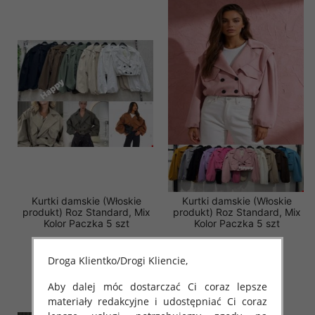
Kurtki damskie (Włoskie
Kurtki damskie (Włoskie
produkt) Roz Standard, Mix
produkt) Roz Standard, Mix
Kolor Paczka 5 szt
Kolor Paczka 5 szt
77.00 zł
72.00 zł
Droga Klientko/Drogi Kliencie,
szczegóły
szczegóły
Aby dalej móc dostarczać Ci coraz lepsze
materiały redakcyjne i udostępniać Ci coraz