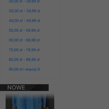
prawa organów państwa
20,00 zł - 29,99 zł
Nasz Sklep posługuje si
30,00 zł - 39,99 zł
przez nasz serwer i do
jego indywidualnych po
40,00 zł - 49,99 zł
opcję przyjmowania co
50,00 zł - 59,99 zł
może wpłynąć na utrud
Klienta przechowują in
Bluzy damskie Roz
60,00 zł - 69,99 zł
L-3XL. 1 kolor.
• sesji Użytkownik
Paczka 10 szt
39.00 zł
70,00 zł - 79,99 zł
• ostatnio oglądany
szczegóły
80,00 zł - 89,99 zł
Materiały reklamowo -
szczególności newsle
90,00 zł i więcej 9
zawierającego akcept
naszym Sklepie. Materi
NOWE
Wszelkie pytania, wni
osobowych prosimy zgł
PRODUKTY