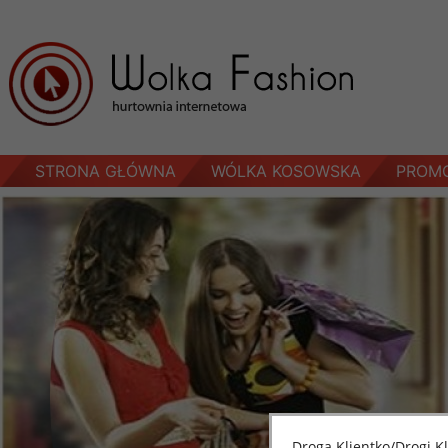
STRONA GŁÓWNA
WÓLKA KOSOWSKA
PROM
Bluzy damskie Roz
L-3XL. 1 kolor.
Paczka 10 szt
54.00 zł
szczegóły
Droga Klientko/Drogi Kl