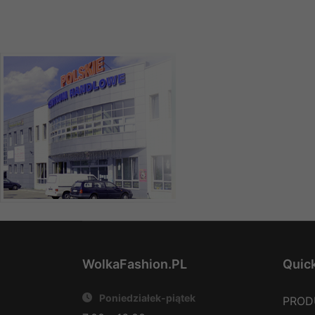
WolkaFashion.PL
Quick
Poniedziałek-piątek
PROD