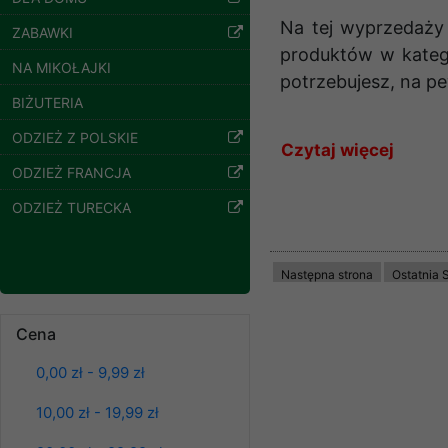
Twoich danych, ograni
podejmowaniu decyzji
Na tej wyprzedaży
ZABAWKI
danych osobowych) znaj
produktów w katego
NA MIKOŁAJKI
potrzebujesz, na pe
-------------------------------
BIŻUTERIA
Polityka prywatności
Jesteśmy pewni, że
ODZIEŻ Z POLSKIE
Czytaj więcej
Polityka prywatności s
sklepach. Ponadto, 
ODZIEŻ FRANCJA
Zapewniamy naszym Kli
ODZIEŻ TURECKA
Bluzy damskie Roz
Dlatego też, jeśli
L-3XL. 1 kolor.
Dane osobowe przekaz
Paczka 10 szt
Czekamy na Ciebie 
Klientów zezwolenia 
39.00 zł
ochronie danych osobo
Następna strona
Ostatnia 
szczegóły
serwerach zapewniają
Nie przegap tej oka
pracownicy Sklepu.
się naszymi produkt
Cena
Każdy Klient, który p
0,00 zł - 9,99 zł
ich weryfikacji, modyfik
Sklep nie przekazuje,
10,00 zł - 19,99 zł
chyba że dzieje się t