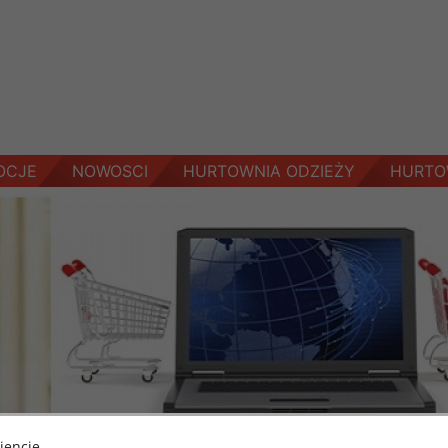
OCJE
NOWOSCI
HURTOWNIA ODZIEŻY
HURTO
iencie,