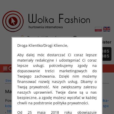
Zawartość Koszyka:
Login
/
Register
0 produkty: 0.00 zł
Droga Klientko/Drogi Kliencie,
Szukaj
729 437 385
Aby dalej móc dostarczać Ci coraz lepsze
729 437 385
materiały redakcyjne i udostępniać Ci coraz
lepsze usługi, potrzebujemy zgody na
CATEGORY
dopasowanie treści marketingowych do
Twojego zachowania. Dzięki nim możemy
>
>
>
Strona główna
Produkty
Dodatki
Materiał
finansować rozwój naszych usług. Dbamy o
Twoją prywatność. Nie zwiększamy zakresu
Materiał
naszych uprawnień. Twoje dane są u nas
bezpieczne, a zgodę możesz wycofać w każdej
Powiązany:
wolkafashion.pl/wolka-
chwili na podstronie polityka prywatności.
kosowska.aspx
,
wolkafashion.pl/dodatki.aspx
,
https://www.wolkafashion.pl/wkladki-do-butow.aspx
Od 25 maja 2018 roku obowiązuje