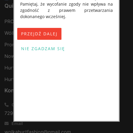
Pamiętaj, że wycofanie zgody nie wpływa na
Quick Links
zgodność z prawem przetwarzania
dokonanego wcześniej.
PRODUKTY
Dodatkowe informacje, w tym o
Wólka Kosowska
przysługujących uprawnieniach (prawo
dostępu, sprostowania oraz usunięcia Twoich
Promocje
danych, ograniczenia ich przetwarzania,
prawo do ich przenoszenia, niepodlegania
Nowości
zautomatyzowanemu podejmowaniu decyzji,
w tym profilowaniu, a także prawo wyrażenia
Hurtownia odzieży
sprzeciwu wobec przetwarzania Twoich
danych osobowych) znajdziesz w Polityce
Hurtownia obuwia
prywatności.
Kontakt
---------------------------------------------------
Call or Viber, WhatsApp
Polityka prywatności
729 437 385
Polityka prywatności sklepu
Email
Zapewniamy naszym Klientom pełne
wolkahurtfashion@gmail.com