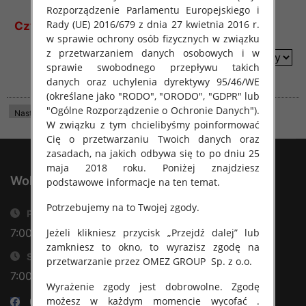
Rozporządzenie Parlamentu Europejskiego i
Rady (UE) 2016/679 z dnia 27 kwietnia 2016 r.
Czytaj więcej
w sprawie ochrony osób fizycznych w związku
z przetwarzaniem danych osobowych i w
sortuj według
sprawie swobodnego przepływu takich
danych oraz uchylenia dyrektywy 95/46/WE
(określane jako "RODO", "ORODO", "GDPR" lub
"Ogólne Rozporządzenie o Ochronie Danych").
Następna strona
Ostatnia Strona
W trakcie aktualizacji
W związku z tym chcielibyśmy poinformować
Cię o przetwarzaniu Twoich danych oraz
zasadach, na jakich odbywa się to po dniu 25
maja 2018 roku. Poniżej znajdziesz
WolkaFashion.PL
podstawowe informacje na ten temat.
Potrzebujemy na to Twojej zgody.
Poniedziałek-piątek
7:00 - 16:00
Jeżeli klikniesz przycisk „Przejdź dalej” lub
zamkniesz to okno, to wyrazisz zgodę na
Sobota
przetwarzanie przez OMEZ GROUP
Sp. z o.o.
7:00 - 14:00
Wyrażenie zgody jest dobrowolne. Zgodę
możesz w każdym momencie wycofać .