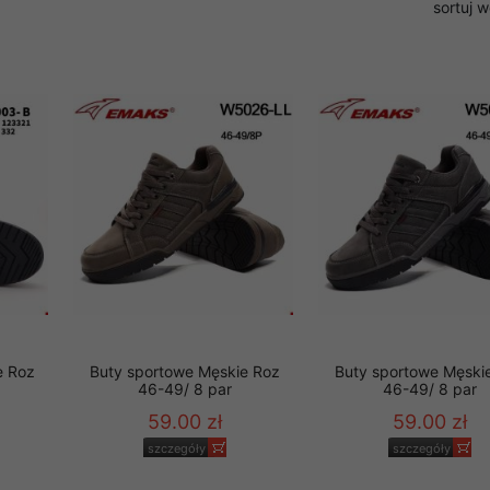
sortuj 
rzetwarzanie przez OMEZ
że wycofanie zgody nie
towania oraz usunięcia
ania zautomatyzowanemu
 przetwarzania Twoich
e Roz
Buty sportowe Męskie Roz
Buty sportowe Męski
46-49/ 8 par
46-49/ 8 par
59.00 zł
59.00 zł
ych osobowych.
szczegóły
szczegóły
sem udzielonego przez