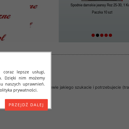
Spodnie damskie jeansy Roz 25-30, 1 Ko
Paczka 10 szt
 coraz lepsze usługi,
a. Dzięki nim możemy
su naszych uprawnień.
ka. Znajdą tu Państwo obuwie jakiego szukacie i potrzebujecie (tr
lityka prywatności.
odzić z domu.
E) 2016/679 z dnia 27
sowska
 osobowych i w sprawie
jako "RODO", "ORODO",
my poinformować Cię o
ja 2018 roku. Poniżej