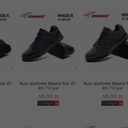
29 sierpnia 1997 r. o
entów przechowujemy na
ją jedynie uprawnieni
o swoich danych w celu
ientów osobom trzecim,
awnionych na podstawie
ne na komputerze Klienta
brania naszej oferty do
Roz 41-
Buty sportowe Męskie Roz 41-
Buty sportowe Męskie 
zeglądarce internetowej
46 / 12 par
46 / 12 par
odłączenie tych plików
55.00 zł
55.00 zł
pisywane na komputerze
szczegóły
szczegóły