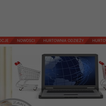
OCJE
NOWOSCI
HURTOWNIA ODZIEŻY
HURTO