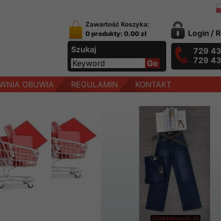
Zawartość Koszyka:
Login
/
R
0 produkty: 0.00 zł
Szukaj
729 4
729 4
WNIA OBUWIA
REGULAMIN
KONTAKT