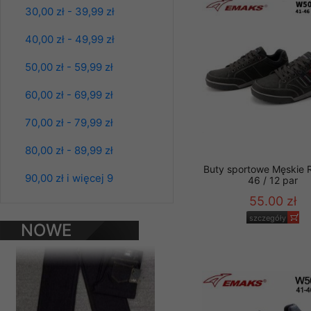
30,00 zł - 39,99 zł
Materiały reklamowo -
szczególności newsle
40,00 zł - 49,99 zł
zawierającego akcept
naszym Sklepie. Materi
50,00 zł - 59,99 zł
Wszelkie pytania, wni
60,00 zł - 69,99 zł
osobowych prosimy zgł
70,00 zł - 79,99 zł
80,00 zł - 89,99 zł
Spodnie damskie
jeansy Roz 25-30, 1
Buty sportowe Męskie 
Kolor Paczka 10 szt
90,00 zł i więcej 9
46 / 12 par
61.00 zł
55.00 zł
szczegóły
szczegóły
NOWE
PRODUKTY