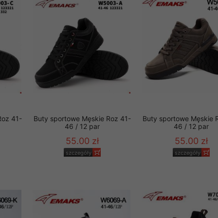
to zgodę. Dotyczy to w
anego przez nas linka
batach i nowościach w
w szczególności danych
Roz 41-
Buty sportowe Męskie Roz 41-
Buty sportowe Męskie 
46 / 12 par
46 / 12 par
55.00 zł
55.00 zł
szczegóły
szczegóły