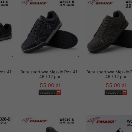
 promocyjne wysyłamy Klientom jedynie wówczas, gdy wyrazili na 
ttera wysyłanego Klientowi, jeżeli potwierdzi wyraźnie wskaz
ację na otrzymywanie newslettera o aktualnych promocjach, ra
ały te dotyczą wyłącznie oferty naszego Sklepu.
oski i sugestie odnoszące się do ochrony Państwa prywatności, 
aszać na email
Roz 41-
Buty sportowe Męskie Roz 41-
Buty sportowe Męskie 
46 / 12 par
46 / 12 par
55.00 zł
55.00 zł
szczegóły
szczegóły