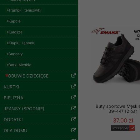
57.00 zł
znajdziesz podstawowe
szczegóły
Trampki, tenisówki
Potrzebujemy na to Two
Kapcie
Jeżeli klikniesz przyc
GROUP
Sp. z o.o.
Kalosze
Wyrażenie zgody jest 
Klapki, Japonki
wpływa na zgodność z 
Sandały
Dodatkowe informacje,
Botki Meskie
Twoich danych, ograni
podejmowaniu decyzji
OBUWIE DZIECIĘCE
danych osobowych) znaj
KURTKI
-------------------------------
BIELIZNA
Polityka prywatności
Buty sportowe Męski
Spodnie damskie
JEANSY (SPODNIE)
39-44/ 12 par
jeansy Roz 25-30, 1
Polityka prywatności s
Kolor Paczka 10 szt
DODATKI
37.00 zł
61.00 zł
Zapewniamy naszym Kli
szczegóły
DLA DOMU
szczegóły
Dane osobowe przekaz