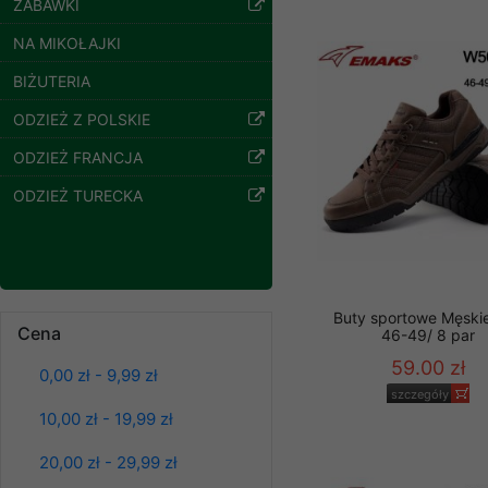
ZABAWKI
Klientów zezwolenia 
ochronie danych osobo
NA MIKOŁAJKI
serwerach zapewniają
BIŻUTERIA
pracownicy Sklepu.
ODZIEŻ Z POLSKIE
Każdy Klient, który p
ich weryfikacji, modyfik
ODZIEŻ FRANCJA
Sklep nie przekazuje,
ODZIEŻ TURECKA
chyba że dzieje się t
prawa organów państwa
Nasz Sklep posługuje si
przez nasz serwer i do
Spodnie damskie
Buty sportowe Męski
jego indywidualnych po
jeansy Roz 25-30, 1
Cena
46-49/ 8 par
Kolor Paczka 10 szt
opcję przyjmowania co
61.00 zł
59.00 zł
może wpłynąć na utrud
0,00 zł - 9,99 zł
Klienta przechowują in
szczegóły
szczegóły
10,00 zł - 19,99 zł
• sesji Użytkownik
20,00 zł - 29,99 zł
• ostatnio oglądany