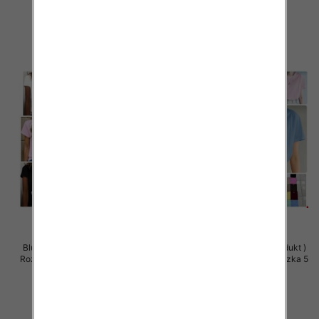
35.00 zł
34.00 zł
szczegóły
szczegóły
Bluzki damskie (Polska produkt )
Bluzki damskie (Polska produkt )
Roz Standard, Mix Kolor Paczka 5
Roz Standard, Mix Kolor Paczka 5
szt
szt
34.00 zł
34.00 zł
szczegóły
szczegóły