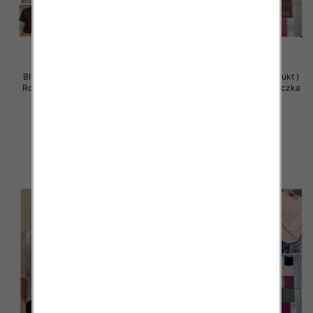
Bluzy damskie (Polska produkt )
Bluzy damskie (Polska produkt )
Roz Standard , Mix Kolor Paczka
Roz Standard , Mix Kolor Paczka
5 szt
5 szt
28.00 zł
26.00 zł
szczegóły
szczegóły