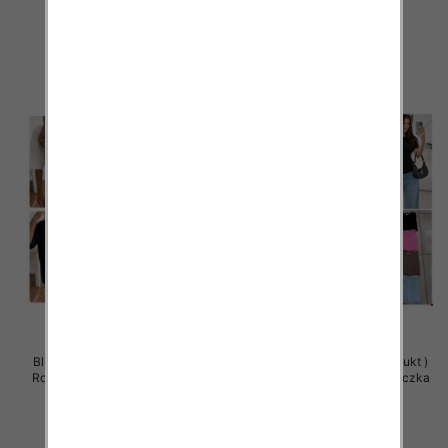
34.00 zł
32.00 zł
szczegóły
szczegóły
Bluzy damskie (Polska produkt )
Bluzy damskie (Polska produkt )
Roz Standard , Mix Kolor Paczka
Roz Standard , Mix Kolor Paczka
5 szt
5 szt
32.00 zł
29.00 zł
szczegóły
szczegóły