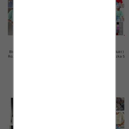
Bluzki damskie (Polska produkt )
Bluzki damskie (Polska produkt )
Roz Standard, Mix Kolor Paczka 5
Roz Standard, Mix Kolor Paczka 5
szt
szt
32.00 zł
30.00 zł
szczegóły
szczegóły