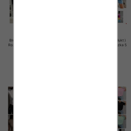
Bluzki damskie (Polska produkt )
Bluzki damskie (Polska produkt )
Roz Standard, Mix Kolor Paczka 5
Roz Standard, Mix Kolor Paczka 5
szt
szt
29.00 zł
29.00 zł
szczegóły
szczegóły