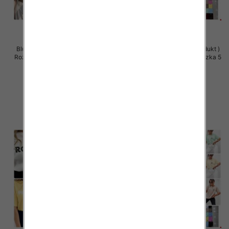
Bluzki damskie (Polska produkt )
Bluzki damskie (Polska produkt )
Roz Standard, Mix Kolor Paczka 5
Roz Standard, Mix Kolor Paczka 5
szt
szt
26.00 zł
36.00 zł
szczegóły
szczegóły