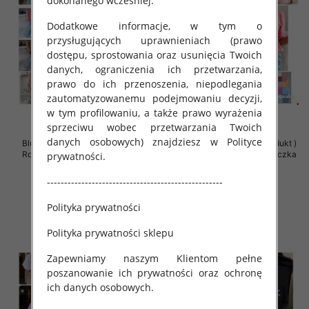
dokonanego wcześniej.
Dodatkowe informacje, w tym o
przysługujących uprawnieniach (prawo
dostępu, sprostowania oraz usunięcia Twoich
danych, ograniczenia ich przetwarzania,
prawo do ich przenoszenia, niepodlegania
zautomatyzowanemu podejmowaniu decyzji,
w tym profilowaniu, a także prawo wyrażenia
sprzeciwu wobec przetwarzania Twoich
danych osobowych) znajdziesz w Polityce
Bluzki damskie (Polska produkt )
Bluzki damskie (Polska produkt )
Roz Standard , Mix Kolor Paczka
Roz Standard , Mix Kolor Paczka
prywatności.
5 szt
5 szt
---------------------------------------------------
36.00 zł
36.00 zł
szczegóły
szczegóły
Polityka prywatności
Polityka prywatności sklepu
Zapewniamy naszym Klientom pełne
poszanowanie ich prywatności oraz ochronę
ich danych osobowych.