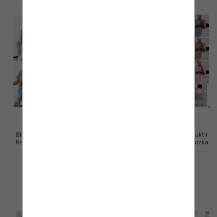
Bluzy damskie (Polska produkt )
Bluzy damskie (Polska produkt )
Roz Standard , Mix Kolor Paczka
Roz Standard , Mix Kolor Paczka
5 szt
5 szt
29.00 zł
29.00 zł
szczegóły
szczegóły