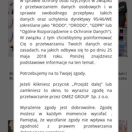
w sprawie ochrony osób fizycznych w związku
z przetwarzaniem danych osobowych i w
sprawie swobodnego przepływu takich
danych oraz uchylenia dyrektywy 95/46/WE
(określane jako "RODO", "ORODO", "GDPR" lub
"Ogólne Rozporządzenie o Ochronie Danych").
W związku z tym chcielibyśmy poinformować
Cię o przetwarzaniu Twoich danych oraz
zasadach, na jakich odbywa się to po dniu 25
maja 2018 roku. Poniżej znajdziesz
podstawowe informacje na ten temat.
Potrzebujemy na to Twojej zgody.
Bluzki damskie (Polska produkt )
Bluzki damskie (Polska produkt )
Roz Standard , Mix Kolor Paczka
Roz Standard , Mix Kolor Paczka
5 szt
5 szt
Jeżeli klikniesz przycisk „Przejdź dalej” lub
zamkniesz to okno, to wyrazisz zgodę na
36.00 zł
36.00 zł
przetwarzanie przez OMEZ GROUP
Sp. z o.o.
szczegóły
szczegóły
Wyrażenie zgody jest dobrowolne. Zgodę
możesz w każdym momencie wycofać .
Pamiętaj, że wycofanie zgody nie wpływa na
zgodność z prawem przetwarzania