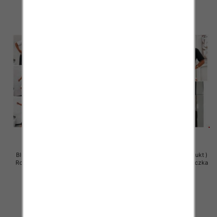
Bluzy damskie (Polska produkt )
Bluzy damskie (Polska produkt )
Roz Standard , Mix Kolor Paczka
Roz Standard , Mix Kolor Paczka
5 szt
5 szt
29.00 zł
29.00 zł
szczegóły
szczegóły