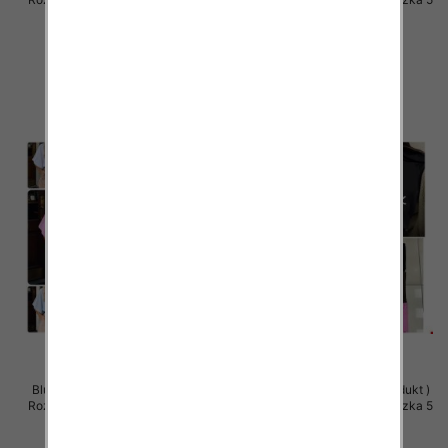
szt
szt
36.00 zł
36.00 zł
szczegóły
szczegóły
Bluzki damskie (Polska produkt )
Bluzki damskie (Polska produkt )
Roz Standard, Mix Kolor Paczka 5
Roz Standard, Mix Kolor Paczka 5
szt
szt