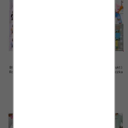
Bluzy damskie (Polska produkt )
Bluzy damskie (Polska produkt )
Roz Standard , Mix Kolor Paczka
Roz Standard , Mix Kolor Paczka
5 szt
5 szt
29.00 zł
29.00 zł
szczegóły
szczegóły