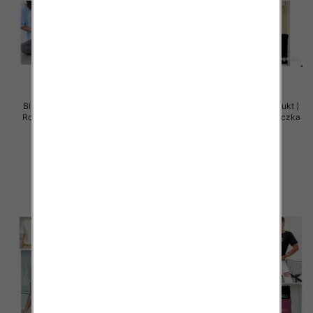
Bluzy damskie (Polska produkt )
Bluzy damskie (Polska produkt )
Roz Standard , Mix Kolor Paczka
Roz Standard , Mix Kolor Paczka
5 szt
5 szt
29.00 zł
29.00 zł
szczegóły
szczegóły