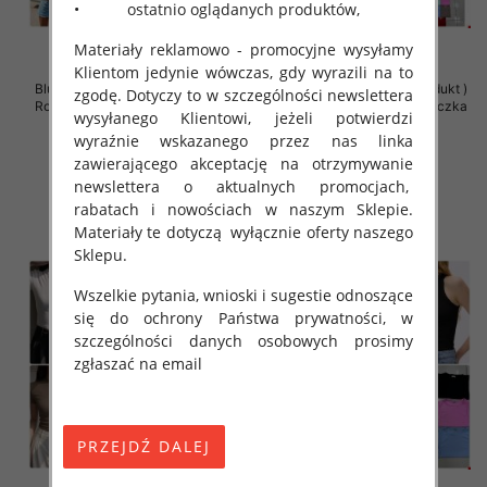
• ostatnio oglądanych produktów,
Materiały reklamowo - promocyjne wysyłamy
Klientom jedynie wówczas, gdy wyrazili na to
Bluzki damskie (Polska produkt )
Bluzki damskie (Polska produkt )
zgodę. Dotyczy to w szczególności newslettera
Roz Standard , Mix Kolor Paczka
Roz Standard , Mix Kolor Paczka
wysyłanego Klientowi, jeżeli potwierdzi
5 szt
5 szt
wyraźnie wskazanego przez nas linka
31.00 zł
31.00 zł
zawierającego akceptację na otrzymywanie
szczegóły
szczegóły
newslettera o aktualnych promocjach,
rabatach i nowościach w naszym Sklepie.
Materiały te dotyczą wyłącznie oferty naszego
Sklepu.
Wszelkie pytania, wnioski i sugestie odnoszące
się do ochrony Państwa prywatności, w
szczególności danych osobowych prosimy
zgłaszać na email