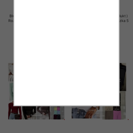
Bluzki damskie (Polska produkt )
Bluzki damskie (Polska produkt )
Roz Standard, Mix Kolor Paczka 5
Roz Standard, Mix Kolor Paczka 5
szt
szt
36.00 zł
36.00 zł
szczegóły
szczegóły