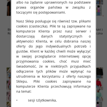
albo na żądanie uprawnionych na podstawie
prawa organów państwa w związku z
toczącymi się postępowaniami.
Nasz Sklep posługuje się również tzw. plikami
cookies (ciasteczka). Pliki te są zapisywane na
Bluzki damskie (Polska produkt )
Bluzki damskie (Polska produkt )
komputerze Klienta przez nasz serwer i
Roz Standard , Mix Kolor Paczka
Roz Standard , Mix Kolor Paczka
dostarczają danych statystycznych o
5 szt
5 szt
aktywności Klienta, w celu dobrania naszej
34.00 zł
34.00 zł
oferty do jego indywidualnych potrzeb i
szczegóły
szczegóły
gustów. Klient w każdej chwili może wyłączyć
w swojej przeglądarce internetowej opcję
przyjmowania cookies, choć musi mieć
świadomość, że w niektórych przypadkach
odłączenie tych plików może wpłynąć na
utrudnienia w korzystaniu z oferty naszego
Sklepu. Pliki cookies zapisywane na
komputerze Klienta przechowują informacje
na temat:
• sesji Użytkownika,