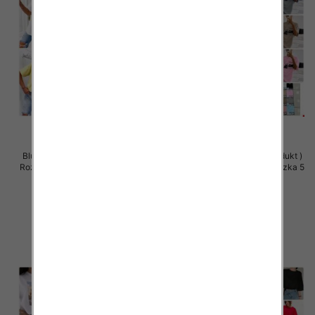
Bluzki damskie (Polska produkt )
Bluzki damskie (Polska produkt )
Roz Standard, Mix Kolor Paczka 5
Roz Standard, Mix Kolor Paczka 5
szt
szt
32.00 zł
32.00 zł
szczegóły
szczegóły