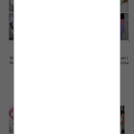
Bluzy damskie (Polska produkt )
Bluzy damskie (Polska produkt )
Roz Standard , Mix Kolor Paczka
Roz Standard , Mix Kolor Paczka
5 szt
5 szt
29.00 zł
29.00 zł
szczegóły
szczegóły