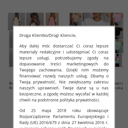
Droga Klientko/Drogi Kliencie,
Aby dalej móc dostarczać Ci coraz lepsze
materiały redakcyjne i udostępniać Ci coraz
lepsze usługi, potrzebujemy zgody na
dopasowanie treści marketingowych do
Twojego zachowania. Dzięki nim możemy
finansować rozwój naszych usług. Dbamy o
Twoją prywatność. Nie zwiększamy zakresu
Bluzki damskie (Polska produkt )
Bluzki damskie (Polska produkt )
naszych uprawnień. Twoje dane są u nas
Roz Standard , Mix Kolor Paczka
Roz Standard , Mix Kolor Paczka
5 szt
5 szt
bezpieczne, a zgodę możesz wycofać w każdej
chwili na podstronie polityka prywatności.
38.00 zł
36.00 zł
szczegóły
szczegóły
Od 25 maja 2018 roku obowiązuje
Rozporządzenie Parlamentu Europejskiego i
Rady (UE) 2016/679 z dnia 27 kwietnia 2016 r.