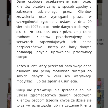
Dane osobowe przekazywane nam przez
Klientów przetwarzamy w sposób zgodny z
zakresem udzielonego przez Klientów
zezwolenia oraz wymogami prawa, w
szczególności zgodnie z ustawą z dnia 29
sierpnia 1997 r. o ochronie danych osobowych
(Dz. U. Nr 133, poz. 883 z późn. zm.). Dane
osobowe Klientów przechowujemy na
Bluzki damskie (Polska produkt )
Bluzki damskie (Polska produkt )
serwerach zapewniających ich pełne
Roz Standard , Mix Kolor Paczka
Roz Standard , Mix Kolor Paczka
bezpieczeństwo. Dostęp do bazy danych
5 szt
5 szt
posiadają jedynie uprawnieni pracownicy
35.00 zł
34.00 zł
Sklepu.
szczegóły
szczegóły
Każdy Klient, który przekazał nam swoje dane
osobowe ma pełną możliwość dostępu do
swoich danych w celu ich weryfikacji,
modyfikacji lub też żądania usunięcia.
Sklep nie przekazuje, nie sprzedaje ani nie
użycza zgromadzonych danych osobowych
Klientów osobom trzecim, chyba że dzieje się
to za wyraźną zgodą lub na życzenie Klienta