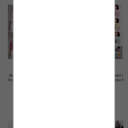
Bluzki damskie (Polska produkt )
Bluzki damskie (Polska produkt )
Roz Standard, Mix Kolor Paczka 5
Roz Standard, Mix Kolor Paczka 5
szt
szt
32.00 zł
32.00 zł
szczegóły
szczegóły