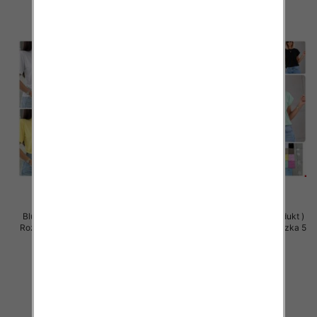
Bluzki damskie (Polska produkt )
Bluzki damskie (Polska produkt )
Roz Standard, Mix Kolor Paczka 5
Roz Standard, Mix Kolor Paczka 5
szt
szt
34.00 zł
32.00 zł
szczegóły
szczegóły