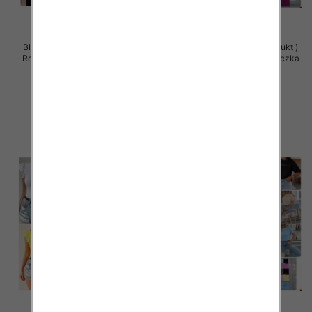
Bluzy damskie (Polska produkt )
Bluzy damskie (Polska produkt )
Roz Standard , Mix Kolor Paczka
Roz Standard , Mix Kolor Paczka
5 szt
5 szt
26.00 zł
26.00 zł
szczegóły
szczegóły