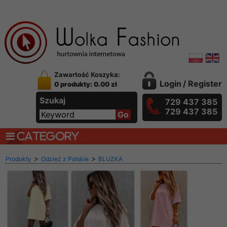
Zawartość Koszyka:
Login
/
Register
0 produkty: 0.00 zł
Szukaj
729 437 385
729 437 385
CATEGORY
>
>
Produkty
Odzież z Polskie
BLUZKA