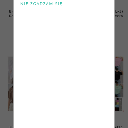
Bluzki damskie (Polska produkt )
Bluzki damskie (Polska produkt )
Roz Standard , Mix Kolor Paczka
Roz Standard , Mix Kolor Paczka
5 szt
5 szt
27.00 zł
27.00 zł
szczegóły
szczegóły
Bluzy damskie (Polska produkt )
Bluzy damskie (Polska produkt )