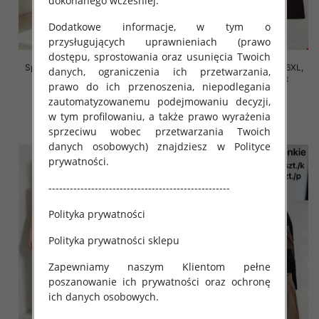
dokonanego wcześniej.
Dodatkowe informacje, w tym o
przysługujących uprawnieniach (prawo
dostępu, sprostowania oraz usunięcia Twoich
Spodnie damskie Roz 2XL-6XL,
Spodnie damskie Roz 2XL-6XL,
danych, ograniczenia ich przetwarzania,
Mix Kolor Paczka 12 szt
Mix Kolor Paczka 12 szt
prawo do ich przenoszenia, niepodlegania
16.00 zł
16.00 zł
zautomatyzowanemu podejmowaniu decyzji,
w tym profilowaniu, a także prawo wyrażenia
szczegóły
szczegóły
sprzeciwu wobec przetwarzania Twoich
danych osobowych) znajdziesz w Polityce
prywatności.
---------------------------------------------------
Polityka prywatności
Polityka prywatności sklepu
Zapewniamy naszym Klientom pełne
poszanowanie ich prywatności oraz ochronę
ich danych osobowych.