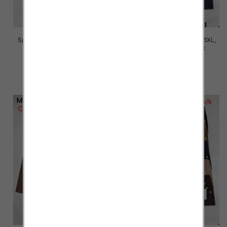
Spodnie damskie Roz 2XL-6XL,
Spodnie damskie Roz 2XL-6XL,
Mix Kolor Paczka 12 szt
Mix Kolor Paczka 12 szt
16.00 zł
16.00 zł
szczegóły
szczegóły