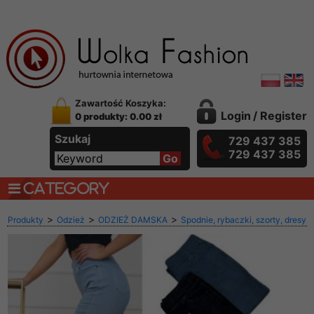
Zawartość Koszyka:
Login
/
Register
0 produkty: 0.00 zł
Szukaj
729 437 385
729 437 385
CATEGORY
>
>
>
Produkty
Odzież
ODZIEŻ DAMSKA
Spodnie, rybaczki, szorty, dresy