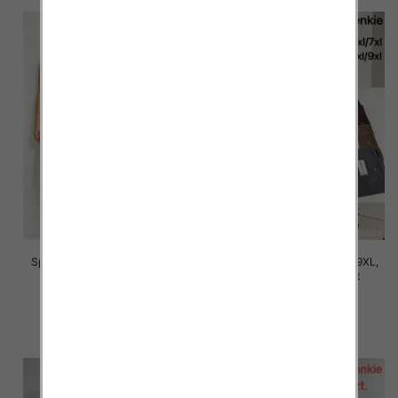
Spodnie damskie Roz 5XL-9XL,
Spodnie damskie Roz 5XL-9XL,
Mix Kolor Paczka 12 szt
Mix Kolor Paczka 12 szt
16.00 zł
16.00 zł
szczegóły
szczegóły