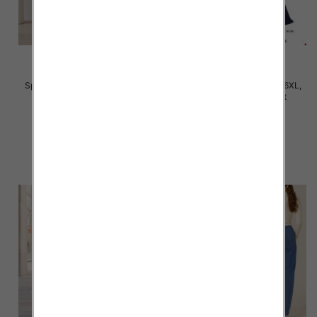
Spodnie damskie Roz 3XL-6XL,
Spodnie damskie Roz 2XL-6XL,
Mix Kolor Paczka 12 szt
Mix Kolor Paczka 12 szt
28.00 zł
31.00 zł
szczegóły
szczegóły