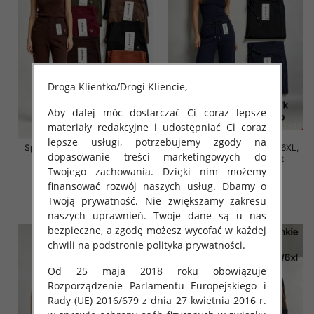
Droga Klientko/Drogi Kliencie,
Aby dalej móc dostarczać Ci coraz lepsze
materiały redakcyjne i udostępniać Ci coraz
lepsze usługi, potrzebujemy zgody na
Spodnie damskie Roz 2XL-6XL,
Spodnie damskie Roz 2XL-6XL,
dopasowanie treści marketingowych do
Mix Kolor Paczka 12 szt
Mix Kolor Paczka 12 szt
Twojego zachowania. Dzięki nim możemy
16.00 zł
16.00 zł
finansować rozwój naszych usług. Dbamy o
szczegóły
szczegóły
Twoją prywatność. Nie zwiększamy zakresu
naszych uprawnień. Twoje dane są u nas
bezpieczne, a zgodę możesz wycofać w każdej
chwili na podstronie polityka prywatności.
Od 25 maja 2018 roku obowiązuje
Rozporządzenie Parlamentu Europejskiego i
Rady (UE) 2016/679 z dnia 27 kwietnia 2016 r.