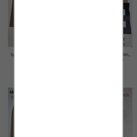
Spodnie damskie Roz 5XL-9XL,
Spodnie damskie Roz 5XL-9XL,
Mix Kolor Paczka 15 szt
Mix Kolor Paczka 15 szt
16.00 zł
16.00 zł
szczegóły
szczegóły