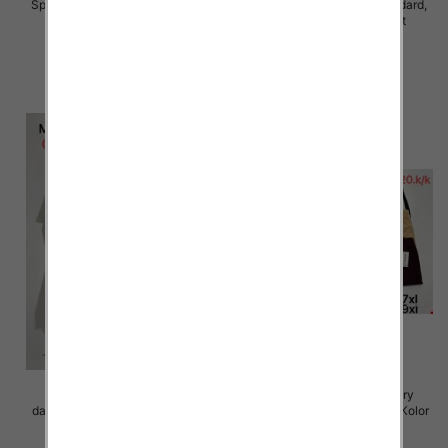
Spodnie damskie Roz S/M-L/XL ,
Spodnie damskie Roz Standard,
Mix Kolor Paczka 10 szt
Mix Kolor Paczka 10 szt
28.00 zł
26.00 zł
szczegóły
szczegóły
Spodnie 3/4 duże rozmiary
Spodnie 3/4 duże rozmiary
damskie Roz 5XL-9XL, Mix Kolor
damskie Roz 5XL-9XL, Mix Kolor
Paczka 12 szt
Paczka 12 szt