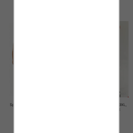
16.00 zł
16.00 zł
szczegóły
szczegóły
Spodnie damskie Roz 7XL-11XL,
Spodnie damskie Roz 5XL-9XL,
Mix Kolor Paczka 12 szt
Mix Kolor Paczka 12 szt
16.00 zł
16.00 zł
szczegóły
szczegóły