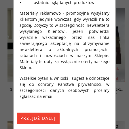
• ostatnio oglądanych produktów,
Materiały reklamowo - promocyjne wysyłamy
Klientom jedynie wówczas, gdy wyrazili na to
zgodę. Dotyczy to w szczególności newslettera
wysyłanego Klientowi, jeżeli potwierdzi
wyraźnie wskazanego przez nas linka
zawierającego akceptację na otrzymywanie
newslettera o aktualnych promocjach,
rabatach i nowościach w naszym Sklepie.
Materiały te dotyczą wyłącznie oferty naszego
Sklepu.
Wszelkie pytania, wnioski i sugestie odnoszące
się do ochrony Państwa prywatności, w
Spodnie damskie Roz 2XL-6XL,
Spodnie damskie Roz 2XL-6XL,
szczególności danych osobowych prosimy
Mix Kolor Paczka 12 szt
Mix Kolor Paczka 12 szt
zgłaszać na email
16.00 zł
16.00 zł
szczegóły
szczegóły