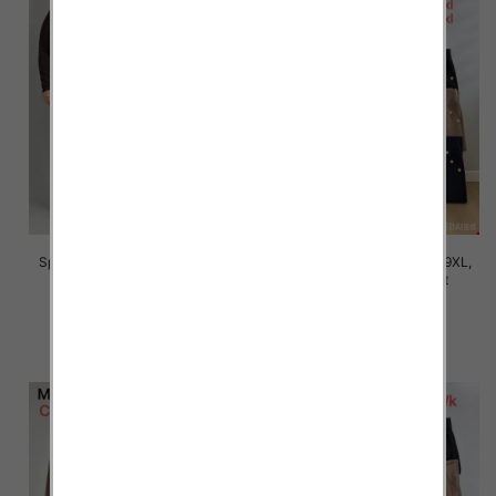
Spodnie damskie Roz 5XL-9XL,
Spodnie damskie Roz 5XL-9XL,
Mix Kolor Paczka 12 szt
Mix Kolor Paczka 12 szt
16.00 zł
16.00 zł
szczegóły
szczegóły