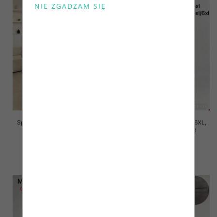
Spodnie damskie Roz 2XL-6XL,
Spodnie damskie Roz 2XL-6XL,
Mix Kolor Paczka 12 szt
Mix Kolor Paczka 12 szt
16.00 zł
16.00 zł
szczegóły
szczegóły