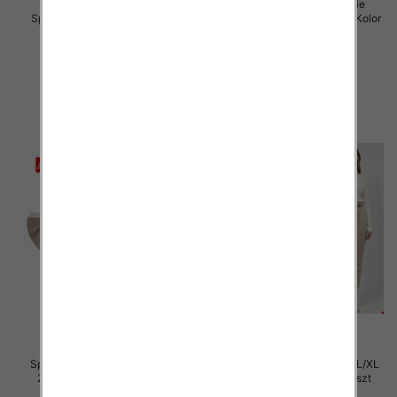
Spodnie damskie (Włoskie
Spodnie damskie Roz 5XL-9XL,
produkt) Roz Standard, Mix Kolor
Mix Kolor Paczka 15 szt
Paczka 5 szt
16.00 zł
55.00 zł
szczegóły
szczegóły
Spodnie damskie Roz S/M-L/XL
Spodnie damskie Roz S/M-L/XL
2XL, Mix Kolor Paczka 12 szt
2XL, Mix Kolor Paczka 12 szt