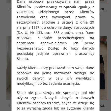
Dane osobowe przekazywane nam przez
Klientów przetwarzamy w sposób zgodny z
Spodnie damskie Roz 2XL-6XL,
Spodnie damskie Roz 2XL-6XL,
zakresem udzielonego przez Klientów
Mix Kolor Paczka 12 szt
Mix Kolor Paczka 12 szt
zezwolenia oraz wymogami prawa, w
16.00 zł
16.00 zł
szczególności zgodnie z ustawą z dnia 29
szczegóły
szczegóły
sierpnia 1997 r. o ochronie danych osobowych
(Dz. U. Nr 133, poz. 883 z późn. zm.). Dane
osobowe Klientów przechowujemy na
serwerach zapewniających ich pełne
bezpieczeństwo. Dostęp do bazy danych
posiadają jedynie uprawnieni pracownicy
Sklepu.
Każdy Klient, który przekazał nam swoje dane
osobowe ma pełną możliwość dostępu do
swoich danych w celu ich weryfikacji,
modyfikacji lub też żądania usunięcia.
Sklep nie przekazuje, nie sprzedaje ani nie
użycza zgromadzonych danych osobowych
Klientów osobom trzecim, chyba że dzieje się
Spodnie damskie Roz 2XL-6XL,
Spodnie damskie Roz 2XL-6XL,
to za wyraźną zgodą lub na życzenie Klienta
Mix Kolor Paczka 12 szt
Mix Kolor Paczka 12 szt