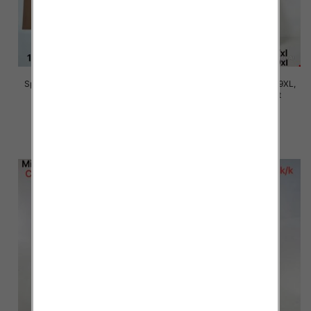
Spodnie damskie Roz 5XL-9XL,
Spodnie damskie Roz 5XL-9XL,
Mix Kolor Paczka 15 szt
Mix Kolor Paczka 15 szt
16.00 zł
16.00 zł
szczegóły
szczegóły