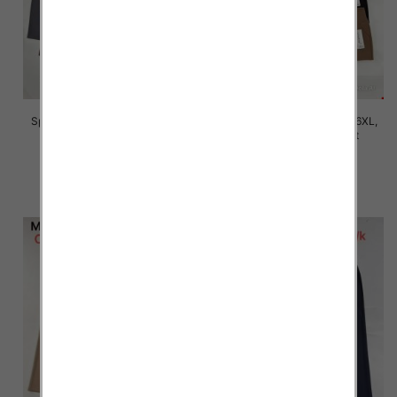
Spodnie damskie Roz 2XL-6XL,
Spodnie damskie Roz 2XL-6XL,
Mix Kolor Paczka 12 szt
Mix Kolor Paczka 12 szt
16.00 zł
16.00 zł
szczegóły
szczegóły