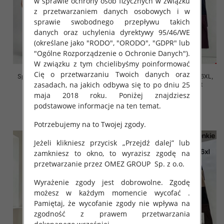
w sprawie ochrony osób fizycznych w związku
z przetwarzaniem danych osobowych i w
sprawie swobodnego przepływu takich
danych oraz uchylenia dyrektywy 95/46/WE
(określane jako "RODO", "ORODO", "GDPR" lub
"Ogólne Rozporządzenie o Ochronie Danych").
W związku z tym chcielibyśmy poinformować
Cię o przetwarzaniu Twoich danych oraz
Spodnie damskie Roz 2XL-6XL,
Spodnie damskie Roz 2XL-6XL,
zasadach, na jakich odbywa się to po dniu 25
Mix Kolor Paczka 12 szt
Mix Kolor Paczka 12 szt
maja 2018 roku. Poniżej znajdziesz
16.00 zł
16.00 zł
podstawowe informacje na ten temat.
szczegóły
szczegóły
Potrzebujemy na to Twojej zgody.
Jeżeli klikniesz przycisk „Przejdź dalej” lub
zamkniesz to okno, to wyrazisz zgodę na
przetwarzanie przez OMEZ GROUP
Sp. z o.o.
Wyrażenie zgody jest dobrowolne. Zgodę
możesz w każdym momencie wycofać .
Pamiętaj, że wycofanie zgody nie wpływa na
zgodność z prawem przetwarzania