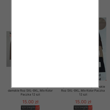
15.00 zł
15.00 zł
szczegóły
szczegóły
Spodnie 3/4 duże rozmiary
Spodnie duże rozmiary damskie
damskie Roz 5XL-9XL, Mix Kolor
Roz 5XL-9XL, Mix Kolor Paczka
Paczka 12 szt
12 szt
15.00 zł
15.00 zł
szczegóły
szczegóły