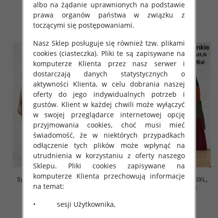
albo na żądanie uprawnionych na podstawie
16.00 zł
16.00 zł
prawa organów państwa w związku z
szczegóły
szczegóły
toczącymi się postępowaniami.
Nasz Sklep posługuje się również tzw. plikami
cookies (ciasteczka). Pliki te są zapisywane na
komputerze Klienta przez nasz serwer i
dostarczają danych statystycznych o
aktywności Klienta, w celu dobrania naszej
oferty do jego indywidualnych potrzeb i
gustów. Klient w każdej chwili może wyłączyć
w swojej przeglądarce internetowej opcję
przyjmowania cookies, choć musi mieć
świadomość, że w niektórych przypadkach
odłączenie tych plików może wpłynąć na
utrudnienia w korzystaniu z oferty naszego
Sklepu. Pliki cookies zapisywane na
komputerze Klienta przechowują informacje
Spodnie damskie Roz 2XL-6XL,
Spodnie damskie Roz 2XL-6XL,
na temat:
Mix Kolor Paczka 12 szt
Mix Kolor Paczka 12 szt
16.00 zł
16.00 zł
• sesji Użytkownika,
szczegóły
szczegóły