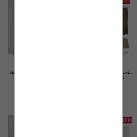
Spodnie damskie Roz S/M-L/XL ,
Spodnie damskie Roz S/M-L/XL ,
Mix Kolor Paczka 12 szt
Mix Kolor Paczka 12 szt
22.00 zł
22.00 zł
szczegóły
szczegóły