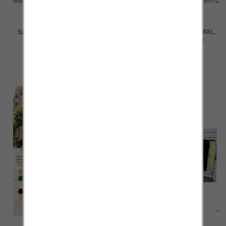
Spodnie damskie Roz 2XL-6XL,
Spodnie damskie Roz 3XL-6XL,
Mix Kolor Paczka 12 szt
Mix Kolor Paczka 12 szt
31.00 zł
32.00 zł
szczegóły
szczegóły