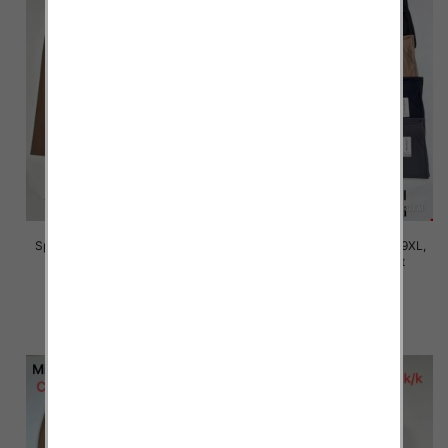
Spodnie damskie Roz 5XL-9XL,
Spodnie damskie Roz 5XL-9XL,
Mix Kolor Paczka 15 szt
Mix Kolor Paczka 15 szt
16.00 zł
16.00 zł
szczegóły
szczegóły