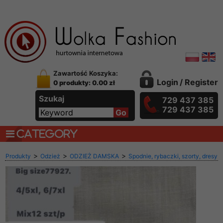
Zawartość Koszyka:
Login
/
Register
0 produkty: 0.00 zł
Szukaj
729 437 385
729 437 385
CATEGORY
>
>
>
Produkty
Odzież
ODZIEŻ DAMSKA
Spodnie, rybaczki, szorty, dresy