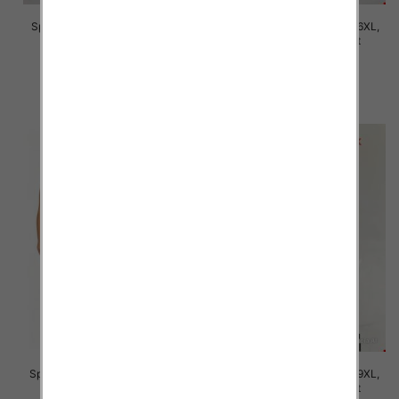
Spodnie damskie Roz 2XL-6XL,
Spodnie damskie Roz 2XL-6XL,
Mix Kolor Paczka 12 szt
Mix Kolor Paczka 12 szt
16.00 zł
16.00 zł
szczegóły
szczegóły
Spodnie damskie Roz 7XL-11XL,
Spodnie damskie Roz 5XL-9XL,
Mix Kolor Paczka 12 szt
Mix Kolor Paczka 12 szt