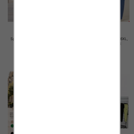
Spodnie damskie Roz 2XL-6XL,
Spodnie damskie Roz 3XL-6XL,
Mix Kolor Paczka 12 szt
Mix Kolor Paczka 12 szt
31.00 zł
32.00 zł
szczegóły
szczegóły