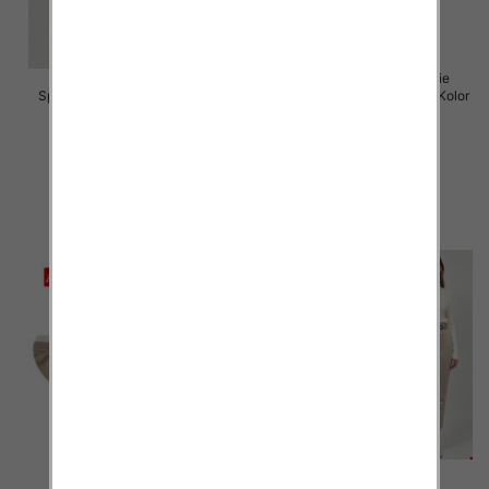
Spodnie damskie (Włoskie
Spodnie damskie Roz 5XL-9XL,
produkt) Roz Standard, Mix Kolor
Mix Kolor Paczka 15 szt
Paczka 5 szt
16.00 zł
55.00 zł
szczegóły
szczegóły