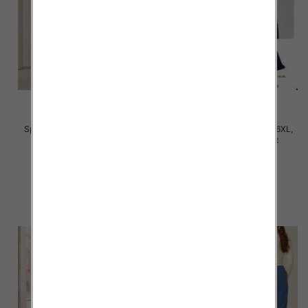
Spodnie damskie Roz 3XL-6XL,
Spodnie damskie Roz 2XL-6XL,
Mix Kolor Paczka 12 szt
Mix Kolor Paczka 12 szt
28.00 zł
31.00 zł
szczegóły
szczegóły