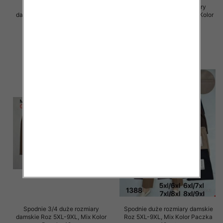
Spodnie 3/4 duże rozmiary
Spodnie 3/4 duże rozmiary
damskie Roz 5XL-9XL, Mix Kolor
damskie Roz 5XL-9XL, Mix Kolor
Paczka 12 szt
Paczka 12 szt
15.00 zł
15.00 zł
szczegóły
szczegóły
Spodnie 3/4 duże rozmiary
Spodnie duże rozmiary damskie
damskie Roz 5XL-9XL, Mix Kolor
Roz 5XL-9XL, Mix Kolor Paczka