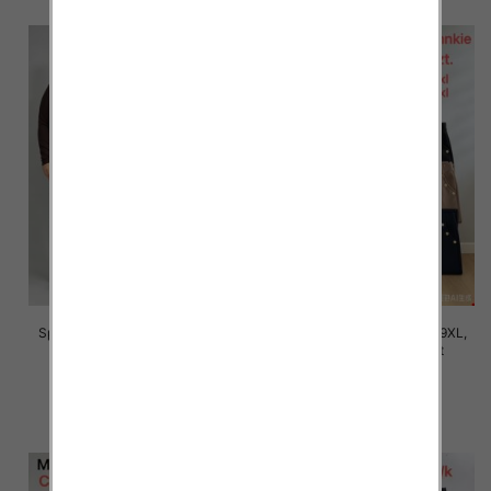
Spodnie damskie Roz 5XL-9XL,
Spodnie damskie Roz 5XL-9XL,
Mix Kolor Paczka 12 szt
Mix Kolor Paczka 12 szt
16.00 zł
16.00 zł
szczegóły
szczegóły