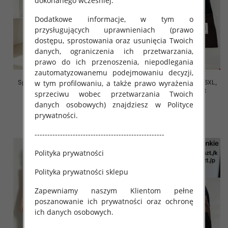
dokonanego wcześniej.
Dodatkowe informacje, w tym o
przysługujących uprawnieniach (prawo
dostępu, sprostowania oraz usunięcia Twoich
danych, ograniczenia ich przetwarzania,
prawo do ich przenoszenia, niepodlegania
zautomatyzowanemu podejmowaniu decyzji,
w tym profilowaniu, a także prawo wyrażenia
Spodnie damskie Roz 2XL-6XL,
Spodnie damskie Roz 2XL-6XL,
Mix Kolor Paczka 12 szt
Mix Kolor Paczka 12 szt
sprzeciwu wobec przetwarzania Twoich
danych osobowych) znajdziesz w Polityce
16.00 zł
16.00 zł
prywatności.
szczegóły
szczegóły
---------------------------------------------------
Polityka prywatności
Polityka prywatności sklepu
Zapewniamy naszym Klientom pełne
poszanowanie ich prywatności oraz ochronę
ich danych osobowych.