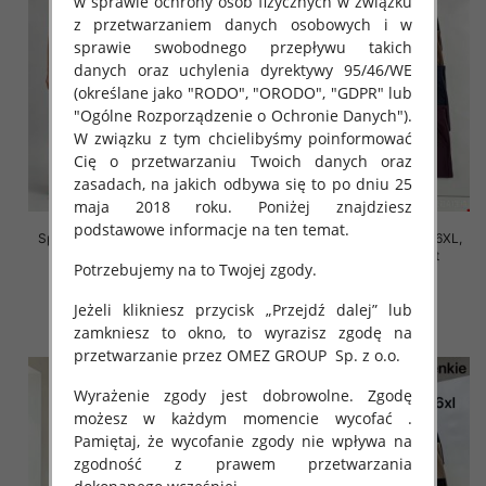
w sprawie ochrony osób fizycznych w związku
z przetwarzaniem danych osobowych i w
sprawie swobodnego przepływu takich
danych oraz uchylenia dyrektywy 95/46/WE
(określane jako "RODO", "ORODO", "GDPR" lub
"Ogólne Rozporządzenie o Ochronie Danych").
W związku z tym chcielibyśmy poinformować
Cię o przetwarzaniu Twoich danych oraz
zasadach, na jakich odbywa się to po dniu 25
maja 2018 roku. Poniżej znajdziesz
podstawowe informacje na ten temat.
Spodnie damskie Roz 2XL-6XL,
Spodnie damskie Roz 2XL-6XL,
Mix Kolor Paczka 12 szt
Mix Kolor Paczka 12 szt
Potrzebujemy na to Twojej zgody.
16.00 zł
16.00 zł
Jeżeli klikniesz przycisk „Przejdź dalej” lub
szczegóły
szczegóły
zamkniesz to okno, to wyrazisz zgodę na
przetwarzanie przez OMEZ GROUP
Sp. z o.o.
Wyrażenie zgody jest dobrowolne. Zgodę
możesz w każdym momencie wycofać .
Pamiętaj, że wycofanie zgody nie wpływa na
zgodność z prawem przetwarzania