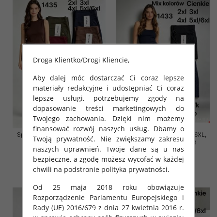
Droga Klientko/Drogi Kliencie,
Aby dalej móc dostarczać Ci coraz lepsze
materiały redakcyjne i udostępniać Ci coraz
lepsze usługi, potrzebujemy zgody na
dopasowanie treści marketingowych do
Twojego zachowania. Dzięki nim możemy
finansować rozwój naszych usług. Dbamy o
Spodnie damskie Roz 2XL-6XL,
Spodnie damskie Roz 2XL-6XL,
Twoją prywatność. Nie zwiększamy zakresu
Mix Kolor Paczka 12 szt
Mix Kolor Paczka 12 szt
naszych uprawnień. Twoje dane są u nas
16.00 zł
16.00 zł
bezpieczne, a zgodę możesz wycofać w każdej
szczegóły
szczegóły
chwili na podstronie polityka prywatności.
Od 25 maja 2018 roku obowiązuje
Rozporządzenie Parlamentu Europejskiego i
Rady (UE) 2016/679 z dnia 27 kwietnia 2016 r.