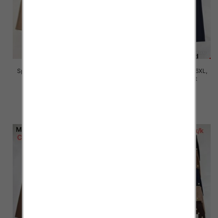
Spodnie damskie Roz 2XL-6XL,
Spodnie damskie Roz 2XL-6XL,
Mix Kolor Paczka 12 szt
Mix Kolor Paczka 12 szt
16.00 zł
16.00 zł
szczegóły
szczegóły