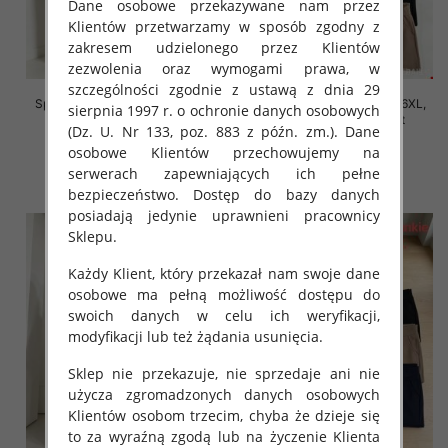
Dane osobowe przekazywane nam przez
Klientów przetwarzamy w sposób zgodny z
zakresem udzielonego przez Klientów
zezwolenia oraz wymogami prawa, w
szczególności zgodnie z ustawą z dnia 29
Spodnie damskie Roz 2XL-6XL,
Spodnie damskie Roz 2XL-6XL,
sierpnia 1997 r. o ochronie danych osobowych
Mix Kolor Paczka 12 szt
Mix Kolor Paczka 12 szt
(Dz. U. Nr 133, poz. 883 z późn. zm.). Dane
16.00 zł
16.00 zł
osobowe Klientów przechowujemy na
serwerach zapewniających ich pełne
szczegóły
szczegóły
bezpieczeństwo. Dostęp do bazy danych
posiadają jedynie uprawnieni pracownicy
Sklepu.
Każdy Klient, który przekazał nam swoje dane
osobowe ma pełną możliwość dostępu do
swoich danych w celu ich weryfikacji,
modyfikacji lub też żądania usunięcia.
Sklep nie przekazuje, nie sprzedaje ani nie
użycza zgromadzonych danych osobowych
Klientów osobom trzecim, chyba że dzieje się
to za wyraźną zgodą lub na życzenie Klienta