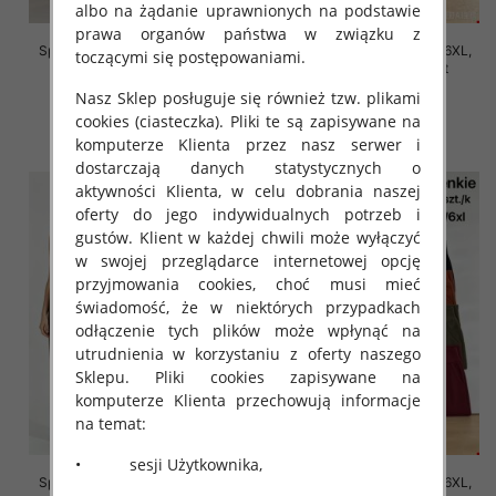
albo na żądanie uprawnionych na podstawie
prawa organów państwa w związku z
Spodnie damskie Roz 2XL-6XL,
Spodnie damskie Roz 2XL-6XL,
toczącymi się postępowaniami.
Mix Kolor Paczka 12 szt
Mix Kolor Paczka 12 szt
Nasz Sklep posługuje się również tzw. plikami
16.00 zł
16.00 zł
cookies (ciasteczka). Pliki te są zapisywane na
szczegóły
szczegóły
komputerze Klienta przez nasz serwer i
dostarczają danych statystycznych o
aktywności Klienta, w celu dobrania naszej
oferty do jego indywidualnych potrzeb i
gustów. Klient w każdej chwili może wyłączyć
w swojej przeglądarce internetowej opcję
przyjmowania cookies, choć musi mieć
świadomość, że w niektórych przypadkach
odłączenie tych plików może wpłynąć na
utrudnienia w korzystaniu z oferty naszego
Sklepu. Pliki cookies zapisywane na
komputerze Klienta przechowują informacje
na temat:
• sesji Użytkownika,
Spodnie damskie Roz 2XL-6XL,
Spodnie damskie Roz 2XL-6XL,