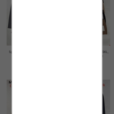
Spodnie damskie Roz 2XL-6XL,
Spodnie damskie Roz 2XL-6XL,
Mix Kolor Paczka 12 szt
Mix Kolor Paczka 12 szt
16.00 zł
16.00 zł
szczegóły
szczegóły