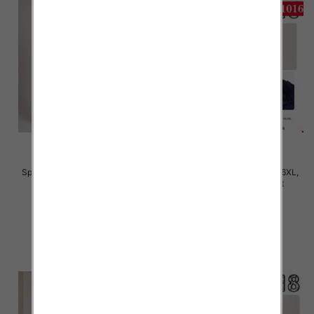
Spodnie damskie Roz S/M-L/XL ,
Spodnie damskie Roz 2XL-6XL,
Mix Kolor Paczka 12 szt
Mix Kolor Paczka 12 szt
22.00 zł
28.00 zł
szczegóły
szczegóły