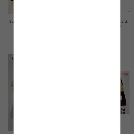
Spodnie damskie Roz S/M-L/XL ,
Spodnie damskie Roz Standard,
Mix Kolor Paczka 10 szt
Mix Kolor Paczka 10 szt
28.00 zł
26.00 zł
szczegóły
szczegóły