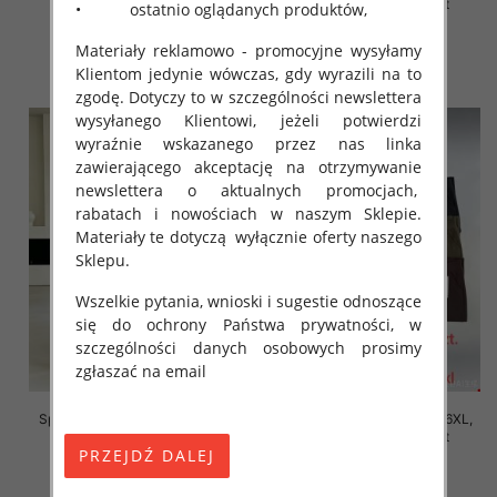
Mix Kolor Paczka 12 szt
Mix Kolor Paczka 12 szt
• ostatnio oglądanych produktów,
16.00 zł
16.00 zł
Materiały reklamowo - promocyjne wysyłamy
szczegóły
szczegóły
Klientom jedynie wówczas, gdy wyrazili na to
zgodę. Dotyczy to w szczególności newslettera
wysyłanego Klientowi, jeżeli potwierdzi
wyraźnie wskazanego przez nas linka
zawierającego akceptację na otrzymywanie
newslettera o aktualnych promocjach,
rabatach i nowościach w naszym Sklepie.
Materiały te dotyczą wyłącznie oferty naszego
Sklepu.
Wszelkie pytania, wnioski i sugestie odnoszące
się do ochrony Państwa prywatności, w
szczególności danych osobowych prosimy
zgłaszać na email
Spodnie damskie Roz 2XL-6XL,
Spodnie damskie Roz 2XL-6XL,
Mix Kolor Paczka 12 szt
Mix Kolor Paczka 12 szt
16.00 zł
16.00 zł
szczegóły
szczegóły