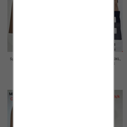
Spodnie damskie Roz 5XL-9XL,
Spodnie damskie Roz 5XL-9XL,
Mix Kolor Paczka 15 szt
Mix Kolor Paczka 15 szt
16.00 zł
16.00 zł
szczegóły
szczegóły