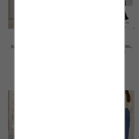
Spodnie damskie Roz 3XL-6XL,
Spodnie damskie Roz 2XL-6XL,
Mix Kolor Paczka 12 szt
Mix Kolor Paczka 12 szt
28.00 zł
31.00 zł
szczegóły
szczegóły