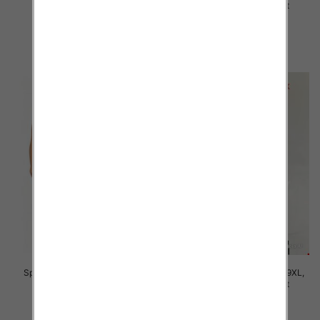
Mix Kolor Paczka 12 szt
Mix Kolor Paczka 12 szt
16.00 zł
16.00 zł
szczegóły
szczegóły
Spodnie damskie Roz 7XL-11XL,
Spodnie damskie Roz 5XL-9XL,
Mix Kolor Paczka 12 szt
Mix Kolor Paczka 12 szt
16.00 zł
16.00 zł