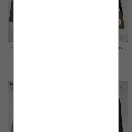
Spodnie damskie Roz 2XL-6XL,
Spodnie damskie Roz 2XL-6XL,
Mix Kolor Paczka 12 szt
Mix Kolor Paczka 12 szt
16.00 zł
16.00 zł
szczegóły
szczegóły