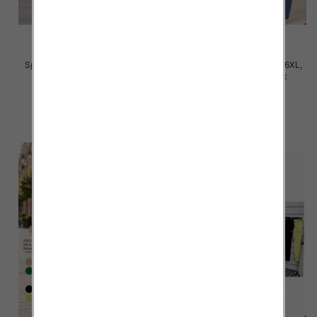
Spodnie damskie Roz 2XL-6XL,
Spodnie damskie Roz 3XL-6XL,
Mix Kolor Paczka 12 szt
Mix Kolor Paczka 12 szt
31.00 zł
32.00 zł
szczegóły
szczegóły