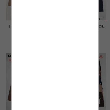
Spodnie damskie Roz 2XL-6XL,
Spodnie damskie Roz 2XL-6XL,
Mix Kolor Paczka 12 szt
Mix Kolor Paczka 12 szt
16.00 zł
16.00 zł
szczegóły
szczegóły