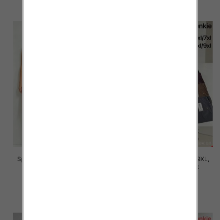
szczegóły
szczegóły
Spodnie damskie Roz 5XL-9XL,
Spodnie damskie Roz 5XL-9XL,
Mix Kolor Paczka 12 szt
Mix Kolor Paczka 12 szt
16.00 zł
16.00 zł
szczegóły
szczegóły