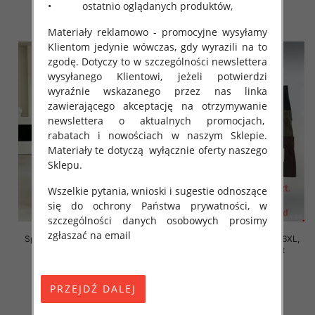
• ostatnio oglądanych produktów,
szczegóły
szczegóły
Materiały reklamowo - promocyjne wysyłamy
Klientom jedynie wówczas, gdy wyrazili na to
zgodę. Dotyczy to w szczególności newslettera
wysyłanego Klientowi, jeżeli potwierdzi
wyraźnie wskazanego przez nas linka
zawierającego akceptację na otrzymywanie
newslettera o aktualnych promocjach,
rabatach i nowościach w naszym Sklepie.
Materiały te dotyczą wyłącznie oferty naszego
Sklepu.
Wszelkie pytania, wnioski i sugestie odnoszące
się do ochrony Państwa prywatności, w
szczególności danych osobowych prosimy
zgłaszać na email
Spodnie damskie Roz 2XL-6XL,
Spodnie damskie Roz 2XL-6XL,
Mix Kolor Paczka 12 szt
Mix Kolor Paczka 12 szt
16.00 zł
16.00 zł
szczegóły
szczegóły