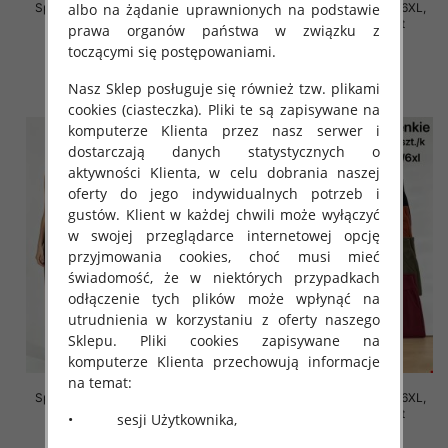
albo na żądanie uprawnionych na podstawie
Spodnie damskie Roz 2XL-6XL,
Spodnie damskie Roz 2XL-6XL,
Mix Kolor Paczka 12 szt
Mix Kolor Paczka 12 szt
prawa organów państwa w związku z
toczącymi się postępowaniami.
16.00 zł
16.00 zł
szczegóły
szczegóły
Nasz Sklep posługuje się również tzw. plikami
cookies (ciasteczka). Pliki te są zapisywane na
komputerze Klienta przez nasz serwer i
dostarczają danych statystycznych o
aktywności Klienta, w celu dobrania naszej
oferty do jego indywidualnych potrzeb i
gustów. Klient w każdej chwili może wyłączyć
w swojej przeglądarce internetowej opcję
przyjmowania cookies, choć musi mieć
świadomość, że w niektórych przypadkach
odłączenie tych plików może wpłynąć na
utrudnienia w korzystaniu z oferty naszego
Sklepu. Pliki cookies zapisywane na
komputerze Klienta przechowują informacje
na temat:
Spodnie damskie Roz 2XL-6XL,
Spodnie damskie Roz 2XL-6XL,
Mix Kolor Paczka 12 szt
Mix Kolor Paczka 12 szt
• sesji Użytkownika,
16.00 zł
16.00 zł