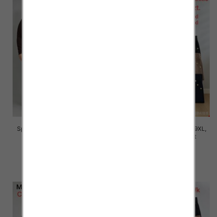
Spodnie damskie Roz 5XL-9XL,
Spodnie damskie Roz 5XL-9XL,
Mix Kolor Paczka 12 szt
Mix Kolor Paczka 12 szt
16.00 zł
16.00 zł
szczegóły
szczegóły