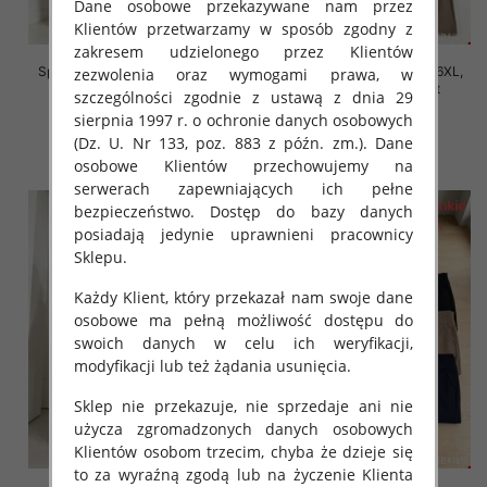
Dane osobowe przekazywane nam przez
Klientów przetwarzamy w sposób zgodny z
zakresem udzielonego przez Klientów
Spodnie damskie Roz 2XL-6XL,
Spodnie damskie Roz 2XL-6XL,
zezwolenia oraz wymogami prawa, w
Mix Kolor Paczka 12 szt
Mix Kolor Paczka 12 szt
szczególności zgodnie z ustawą z dnia 29
sierpnia 1997 r. o ochronie danych osobowych
16.00 zł
16.00 zł
(Dz. U. Nr 133, poz. 883 z późn. zm.). Dane
szczegóły
szczegóły
osobowe Klientów przechowujemy na
serwerach zapewniających ich pełne
bezpieczeństwo. Dostęp do bazy danych
posiadają jedynie uprawnieni pracownicy
Sklepu.
Każdy Klient, który przekazał nam swoje dane
osobowe ma pełną możliwość dostępu do
swoich danych w celu ich weryfikacji,
modyfikacji lub też żądania usunięcia.
Sklep nie przekazuje, nie sprzedaje ani nie
użycza zgromadzonych danych osobowych
Klientów osobom trzecim, chyba że dzieje się
to za wyraźną zgodą lub na życzenie Klienta