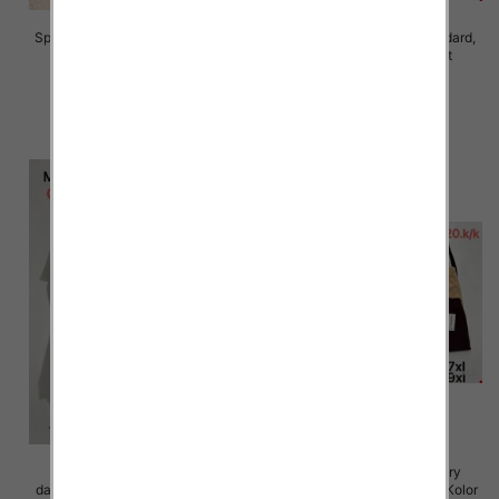
Spodnie damskie Roz S/M-L/XL ,
Spodnie damskie Roz Standard,
Mix Kolor Paczka 10 szt
Mix Kolor Paczka 10 szt
28.00 zł
26.00 zł
szczegóły
szczegóły
Spodnie 3/4 duże rozmiary
Spodnie 3/4 duże rozmiary
damskie Roz 5XL-9XL, Mix Kolor
damskie Roz 5XL-9XL, Mix Kolor