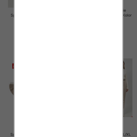
Spodnie damskie (Włoskie
Spodnie damskie Roz 5XL-9XL,
produkt) Roz Standard, Mix Kolor
Mix Kolor Paczka 15 szt
Paczka 5 szt
16.00 zł
55.00 zł
szczegóły
szczegóły
Spodnie damskie Roz S/M-L/XL
Spodnie damskie Roz S/M-L/XL