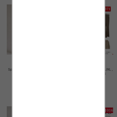
Spodnie damskie Roz S/M-L/XL ,
Spodnie damskie Roz S/M-L/XL ,
Mix Kolor Paczka 12 szt
Mix Kolor Paczka 12 szt
22.00 zł
22.00 zł
szczegóły
szczegóły