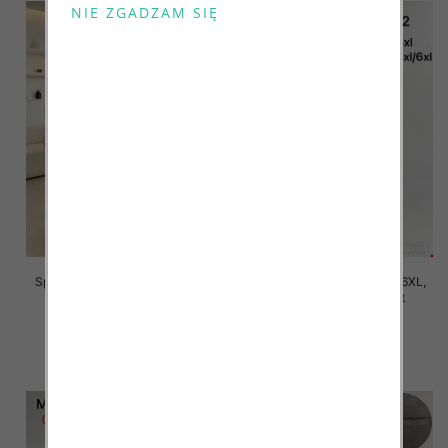
Spodnie damskie Roz 2XL-6XL,
Spodnie damskie Roz 2XL-6XL,
Mix Kolor Paczka 12 szt
Mix Kolor Paczka 12 szt
16.00 zł
16.00 zł
szczegóły
szczegóły