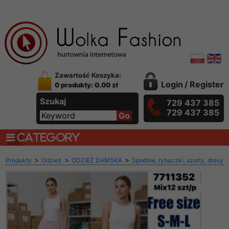
Zawartość Koszyka:
Login
/
Register
0 produkty: 0.00 zł
Szukaj
729 437 385
729 437 385
CATEGORY
>
>
>
Produkty
Odzież
ODZIEŻ DAMSKA
Spodnie, rybaczki, szorty, dresy