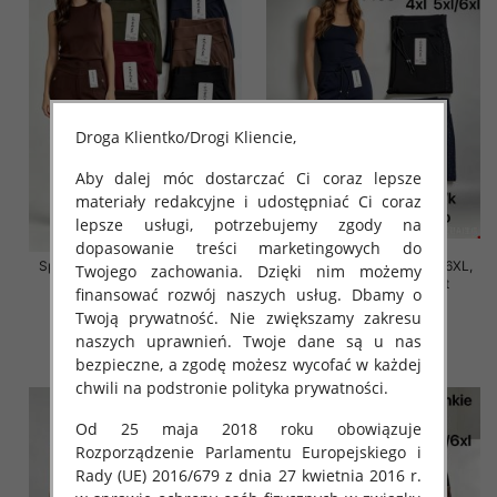
Droga Klientko/Drogi Kliencie,
Aby dalej móc dostarczać Ci coraz lepsze
materiały redakcyjne i udostępniać Ci coraz
lepsze usługi, potrzebujemy zgody na
dopasowanie treści marketingowych do
Spodnie damskie Roz 2XL-6XL,
Spodnie damskie Roz 2XL-6XL,
Twojego zachowania. Dzięki nim możemy
Mix Kolor Paczka 12 szt
Mix Kolor Paczka 12 szt
finansować rozwój naszych usług. Dbamy o
16.00 zł
16.00 zł
Twoją prywatność. Nie zwiększamy zakresu
naszych uprawnień. Twoje dane są u nas
szczegóły
szczegóły
bezpieczne, a zgodę możesz wycofać w każdej
chwili na podstronie polityka prywatności.
Od 25 maja 2018 roku obowiązuje
Rozporządzenie Parlamentu Europejskiego i
Rady (UE) 2016/679 z dnia 27 kwietnia 2016 r.