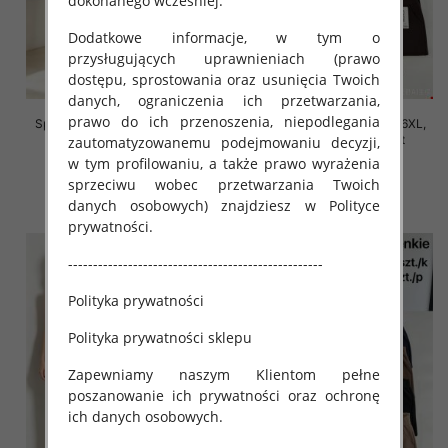
dokonanego wcześniej.
Dodatkowe informacje, w tym o
przysługujących uprawnieniach (prawo
dostępu, sprostowania oraz usunięcia Twoich
danych, ograniczenia ich przetwarzania,
prawo do ich przenoszenia, niepodlegania
Spodnie damskie Roz 2XL-6XL,
Spodnie damskie Roz 2XL-6XL,
Mix Kolor Paczka 12 szt
Mix Kolor Paczka 12 szt
zautomatyzowanemu podejmowaniu decyzji,
w tym profilowaniu, a także prawo wyrażenia
16.00 zł
16.00 zł
sprzeciwu wobec przetwarzania Twoich
szczegóły
szczegóły
danych osobowych) znajdziesz w Polityce
prywatności.
---------------------------------------------------
Polityka prywatności
Polityka prywatności sklepu
Zapewniamy naszym Klientom pełne
poszanowanie ich prywatności oraz ochronę
ich danych osobowych.