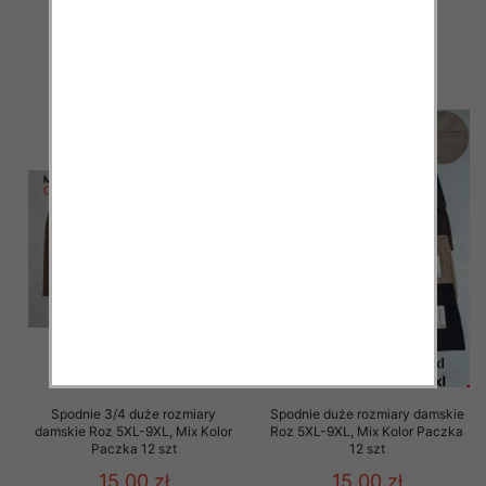
Paczka 12 szt
Paczka 12 szt
15.00 zł
15.00 zł
szczegóły
szczegóły
Spodnie 3/4 duże rozmiary
Spodnie duże rozmiary damskie
damskie Roz 5XL-9XL, Mix Kolor
Roz 5XL-9XL, Mix Kolor Paczka
Paczka 12 szt
12 szt
15.00 zł
15.00 zł