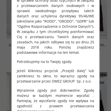
w sprawie ochrony osób fizycznych w związku
z przetwarzaniem danych osobowych i w
sprawie swobodnego przepływu takich
danych oraz uchylenia dyrektywy 95/46/WE
(określane jako "RODO", "ORODO", "GDPR" lub
"Ogólne Rozporządzenie o Ochronie Danych").
W związku z tym chcielibyśmy poinformować
Cię o przetwarzaniu Twoich danych oraz
zasadach, na jakich odbywa się to po dniu 25
Spodnie damskie Roz 2XL-6XL,
Spodnie damskie Roz 2XL-6XL,
maja 2018 roku. Poniżej znajdziesz
Mix Kolor Paczka 12 szt
Mix Kolor Paczka 12 szt
podstawowe informacje na ten temat.
16.00 zł
16.00 zł
Potrzebujemy na to Twojej zgody.
szczegóły
szczegóły
Jeżeli klikniesz przycisk „Przejdź dalej” lub
zamkniesz to okno, to wyrazisz zgodę na
przetwarzanie przez OMEZ GROUP
Sp. z o.o.
Wyrażenie zgody jest dobrowolne. Zgodę
możesz w każdym momencie wycofać .
Pamiętaj, że wycofanie zgody nie wpływa na
zgodność z prawem przetwarzania