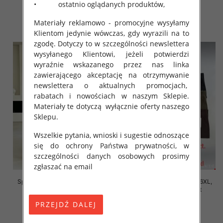
• ostatnio oglądanych produktów,
16.00 zł
16.00 zł
Materiały reklamowo - promocyjne wysyłamy
szczegóły
szczegóły
Klientom jedynie wówczas, gdy wyrazili na to
zgodę. Dotyczy to w szczególności newslettera
wysyłanego Klientowi, jeżeli potwierdzi
wyraźnie wskazanego przez nas linka
zawierającego akceptację na otrzymywanie
newslettera o aktualnych promocjach,
rabatach i nowościach w naszym Sklepie.
Materiały te dotyczą wyłącznie oferty naszego
Sklepu.
Wszelkie pytania, wnioski i sugestie odnoszące
się do ochrony Państwa prywatności, w
szczególności danych osobowych prosimy
zgłaszać na email
Spodnie damskie Roz 2XL-6XL,
Spodnie damskie Roz 2XL-6XL,
Mix Kolor Paczka 12 szt
Mix Kolor Paczka 12 szt
16.00 zł
16.00 zł
szczegóły
szczegóły