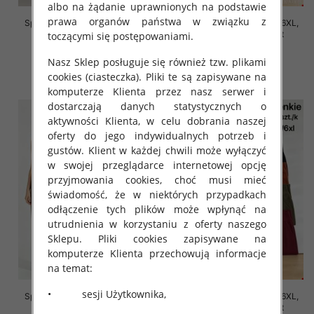
albo na żądanie uprawnionych na podstawie
prawa organów państwa w związku z
Spodnie damskie Roz 2XL-6XL,
Spodnie damskie Roz 2XL-6XL,
Mix Kolor Paczka 12 szt
Mix Kolor Paczka 12 szt
toczącymi się postępowaniami.
16.00 zł
16.00 zł
Nasz Sklep posługuje się również tzw. plikami
szczegóły
szczegóły
cookies (ciasteczka). Pliki te są zapisywane na
komputerze Klienta przez nasz serwer i
dostarczają danych statystycznych o
aktywności Klienta, w celu dobrania naszej
oferty do jego indywidualnych potrzeb i
gustów. Klient w każdej chwili może wyłączyć
w swojej przeglądarce internetowej opcję
przyjmowania cookies, choć musi mieć
świadomość, że w niektórych przypadkach
odłączenie tych plików może wpłynąć na
utrudnienia w korzystaniu z oferty naszego
Sklepu. Pliki cookies zapisywane na
komputerze Klienta przechowują informacje
na temat:
• sesji Użytkownika,
Spodnie damskie Roz 2XL-6XL,
Spodnie damskie Roz 2XL-6XL,
Mix Kolor Paczka 12 szt
Mix Kolor Paczka 12 szt