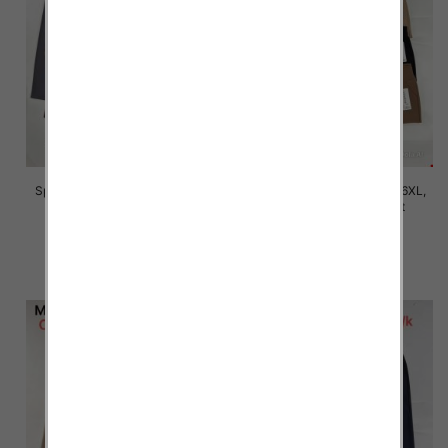
Spodnie damskie Roz 2XL-6XL,
Spodnie damskie Roz 2XL-6XL,
Mix Kolor Paczka 12 szt
Mix Kolor Paczka 12 szt
16.00 zł
16.00 zł
szczegóły
szczegóły