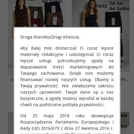
Droga Klientko/Drogi Kliencie,
Aby dalej móc dostarczać Ci coraz lepsze
materiały redakcyjne i udostępniać Ci coraz
lepsze usługi, potrzebujemy zgody na
dopasowanie treści marketingowych do
Twojego zachowania. Dzięki nim możemy
finansować rozwój naszych usług. Dbamy o
Spodnie damskie Roz 2XL-6XL,
Spodnie damskie Roz 2XL-6XL,
Mix Kolor Paczka 12 szt
Mix Kolor Paczka 12 szt
Twoją prywatność. Nie zwiększamy zakresu
naszych uprawnień. Twoje dane są u nas
16.00 zł
16.00 zł
bezpieczne, a zgodę możesz wycofać w każdej
szczegóły
szczegóły
chwili na podstronie polityka prywatności.
Od 25 maja 2018 roku obowiązuje
Rozporządzenie Parlamentu Europejskiego i
Rady (UE) 2016/679 z dnia 27 kwietnia 2016 r.