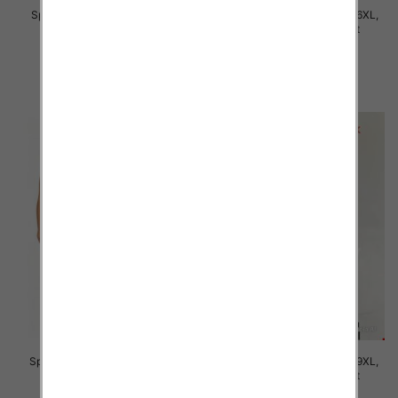
Spodnie damskie Roz 2XL-6XL,
Spodnie damskie Roz 2XL-6XL,
Mix Kolor Paczka 12 szt
Mix Kolor Paczka 12 szt
16.00 zł
16.00 zł
szczegóły
szczegóły
Spodnie damskie Roz 7XL-11XL,
Spodnie damskie Roz 5XL-9XL,
Mix Kolor Paczka 12 szt
Mix Kolor Paczka 12 szt