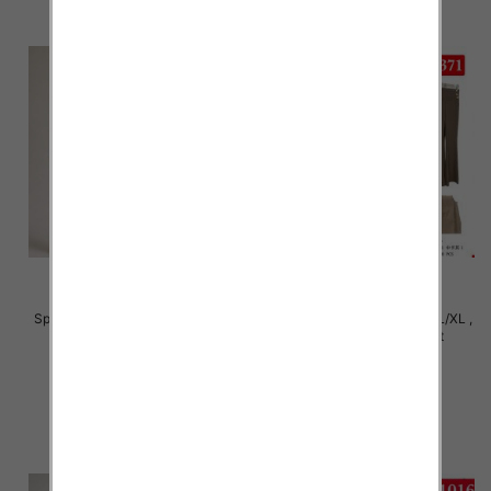
Spodnie damskie Roz S/M-L/XL ,
Spodnie damskie Roz S/M-L/XL ,
Mix Kolor Paczka 12 szt
Mix Kolor Paczka 12 szt
22.00 zł
22.00 zł
szczegóły
szczegóły