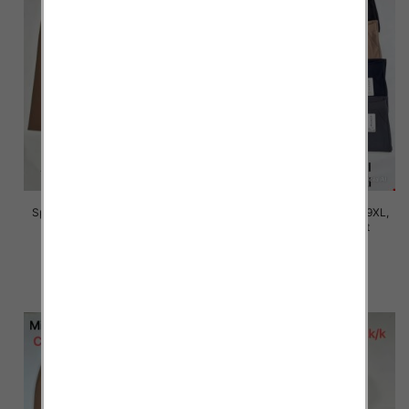
Spodnie damskie Roz 5XL-9XL,
Spodnie damskie Roz 5XL-9XL,
Mix Kolor Paczka 15 szt
Mix Kolor Paczka 15 szt
16.00 zł
16.00 zł
szczegóły
szczegóły