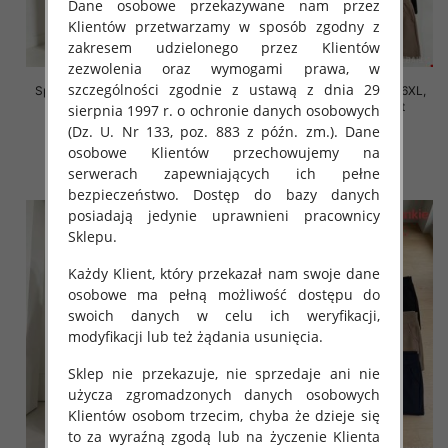
Dane osobowe przekazywane nam przez
Klientów przetwarzamy w sposób zgodny z
zakresem udzielonego przez Klientów
zezwolenia oraz wymogami prawa, w
szczególności zgodnie z ustawą z dnia 29
Spodnie damskie Roz 2XL-6XL,
Spodnie damskie Roz 2XL-6XL,
Mix Kolor Paczka 12 szt
Mix Kolor Paczka 12 szt
sierpnia 1997 r. o ochronie danych osobowych
(Dz. U. Nr 133, poz. 883 z późn. zm.). Dane
16.00 zł
16.00 zł
osobowe Klientów przechowujemy na
szczegóły
szczegóły
serwerach zapewniających ich pełne
bezpieczeństwo. Dostęp do bazy danych
posiadają jedynie uprawnieni pracownicy
Sklepu.
Każdy Klient, który przekazał nam swoje dane
osobowe ma pełną możliwość dostępu do
swoich danych w celu ich weryfikacji,
modyfikacji lub też żądania usunięcia.
Sklep nie przekazuje, nie sprzedaje ani nie
użycza zgromadzonych danych osobowych
Klientów osobom trzecim, chyba że dzieje się
to za wyraźną zgodą lub na życzenie Klienta