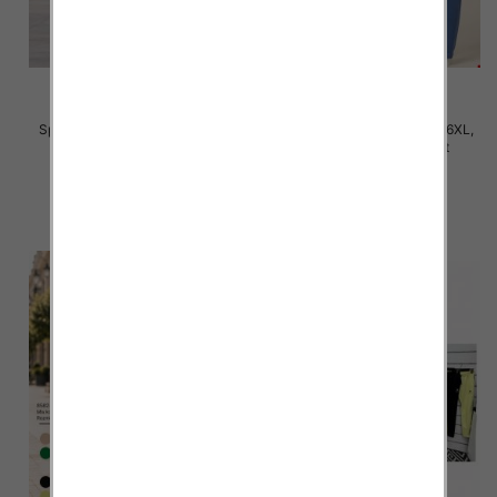
Spodnie damskie Roz 2XL-6XL,
Spodnie damskie Roz 3XL-6XL,
Mix Kolor Paczka 12 szt
Mix Kolor Paczka 12 szt
31.00 zł
32.00 zł
szczegóły
szczegóły