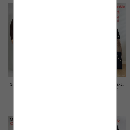
Spodnie damskie Roz 5XL-9XL,
Spodnie damskie Roz 5XL-9XL,
Mix Kolor Paczka 12 szt
Mix Kolor Paczka 12 szt
16.00 zł
16.00 zł
szczegóły
szczegóły