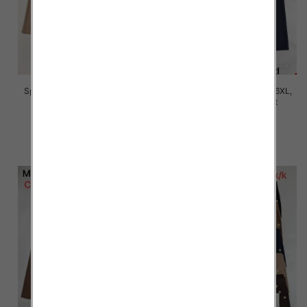
Spodnie damskie Roz 2XL-6XL,
Spodnie damskie Roz 2XL-6XL,
Mix Kolor Paczka 12 szt
Mix Kolor Paczka 12 szt
16.00 zł
16.00 zł
szczegóły
szczegóły