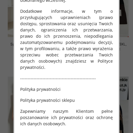
dokonanego wcześniej.
Dodatkowe informacje, w tym o
przysługujących uprawnieniach (prawo
dostępu, sprostowania oraz usunięcia Twoich
danych, ograniczenia ich przetwarzania,
prawo do ich przenoszenia, niepodlegania
zautomatyzowanemu podejmowaniu decyzji,
Spodnie damskie Roz 2XL-6XL,
Spodnie damskie Roz 2XL-6XL,
w tym profilowaniu, a także prawo wyrażenia
Mix Kolor Paczka 12 szt
Mix Kolor Paczka 12 szt
sprzeciwu wobec przetwarzania Twoich
16.00 zł
16.00 zł
danych osobowych) znajdziesz w Polityce
szczegóły
szczegóły
prywatności.
---------------------------------------------------
Polityka prywatności
Polityka prywatności sklepu
Zapewniamy naszym Klientom pełne
poszanowanie ich prywatności oraz ochronę
ich danych osobowych.