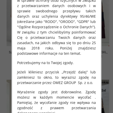
w sprawie ochrony osób fizycznych w związku
z przetwarzaniem danych osobowych i w
sprawie swobodnego przepływu takich
danych oraz uchylenia dyrektywy 95/46/WE
(określane jako "RODO", "ORODO", "GDPR" lub
"Ogólne Rozporządzenie o Ochronie Danych").
W związku z tym chcielibyśmy poinformować
Cię o przetwarzaniu Twoich danych oraz
zasadach, na jakich odbywa się to po dniu 25
maja 2018 roku. Poniżej znajdziesz
Spodnie damskie Roz 2XL-6XL,
Spodnie damskie Roz 2XL-6XL,
podstawowe informacje na ten temat.
Mix Kolor Paczka 12 szt
Mix Kolor Paczka 12 szt
Potrzebujemy na to Twojej zgody.
16.00 zł
16.00 zł
szczegóły
szczegóły
Jeżeli klikniesz przycisk „Przejdź dalej” lub
zamkniesz to okno, to wyrazisz zgodę na
przetwarzanie przez OMEZ GROUP
Sp. z o.o.
Wyrażenie zgody jest dobrowolne. Zgodę
możesz w każdym momencie wycofać .
Pamiętaj, że wycofanie zgody nie wpływa na
zgodność z prawem przetwarzania