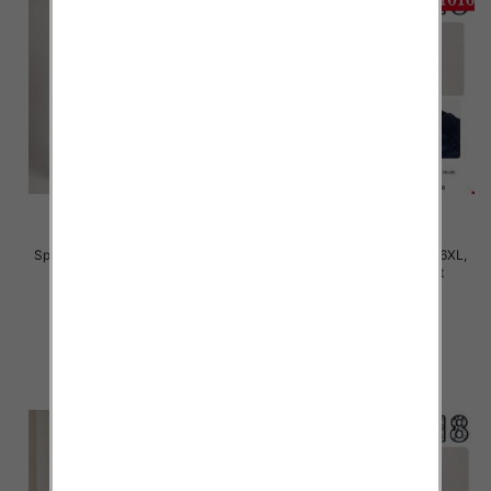
Spodnie damskie Roz S/M-L/XL ,
Spodnie damskie Roz 2XL-6XL,
Mix Kolor Paczka 12 szt
Mix Kolor Paczka 12 szt
22.00 zł
28.00 zł
szczegóły
szczegóły