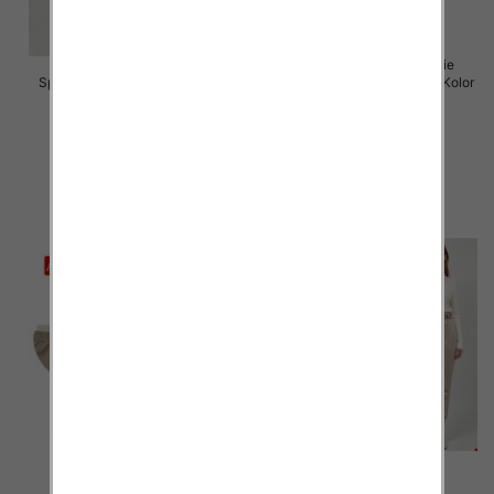
Spodnie damskie (Włoskie
Spodnie damskie Roz 5XL-9XL,
produkt) Roz Standard, Mix Kolor
Mix Kolor Paczka 15 szt
Paczka 5 szt
16.00 zł
55.00 zł
szczegóły
szczegóły