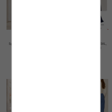
Spodnie damskie Roz 3XL-6XL,
Spodnie damskie Roz 2XL-6XL,
Mix Kolor Paczka 12 szt
Mix Kolor Paczka 12 szt
28.00 zł
31.00 zł
szczegóły
szczegóły