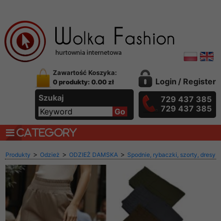
Zawartość Koszyka:
Login
/
Register
0 produkty: 0.00 zł
Szukaj
729 437 385
729 437 385
CATEGORY
>
>
>
Produkty
Odzież
ODZIEŻ DAMSKA
Spodnie, rybaczki, szorty, dresy