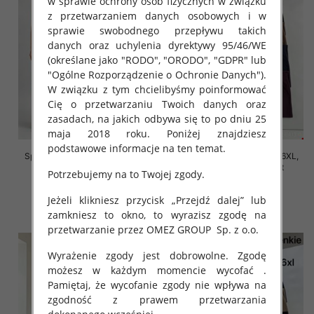
w sprawie ochrony osób fizycznych w związku
z przetwarzaniem danych osobowych i w
sprawie swobodnego przepływu takich
danych oraz uchylenia dyrektywy 95/46/WE
(określane jako "RODO", "ORODO", "GDPR" lub
"Ogólne Rozporządzenie o Ochronie Danych").
W związku z tym chcielibyśmy poinformować
Cię o przetwarzaniu Twoich danych oraz
zasadach, na jakich odbywa się to po dniu 25
maja 2018 roku. Poniżej znajdziesz
podstawowe informacje na ten temat.
Spodnie damskie Roz 2XL-6XL,
Spodnie damskie Roz 2XL-6XL,
Mix Kolor Paczka 12 szt
Mix Kolor Paczka 12 szt
Potrzebujemy na to Twojej zgody.
16.00 zł
16.00 zł
Jeżeli klikniesz przycisk „Przejdź dalej” lub
szczegóły
szczegóły
zamkniesz to okno, to wyrazisz zgodę na
przetwarzanie przez OMEZ GROUP
Sp. z o.o.
Wyrażenie zgody jest dobrowolne. Zgodę
możesz w każdym momencie wycofać .
Pamiętaj, że wycofanie zgody nie wpływa na
zgodność z prawem przetwarzania