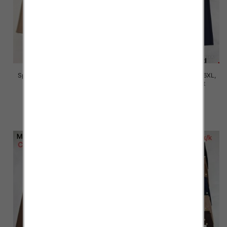
Spodnie damskie Roz 2XL-6XL,
Spodnie damskie Roz 2XL-6XL,
Mix Kolor Paczka 12 szt
Mix Kolor Paczka 12 szt
16.00 zł
16.00 zł
szczegóły
szczegóły