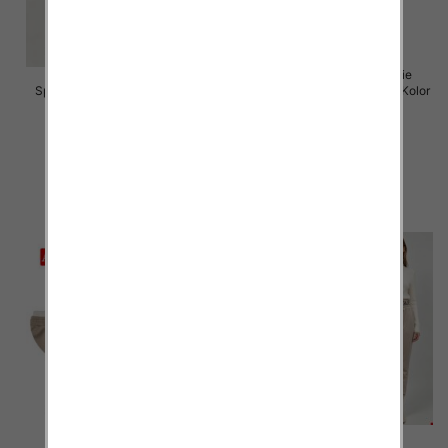
Spodnie damskie (Włoskie
Spodnie damskie Roz 5XL-9XL,
produkt) Roz Standard, Mix Kolor
Mix Kolor Paczka 15 szt
Paczka 5 szt
16.00 zł
55.00 zł
szczegóły
szczegóły