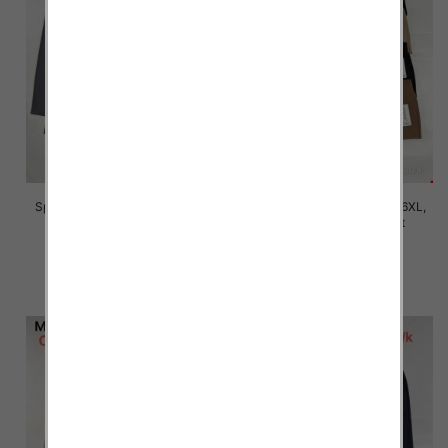
Spodnie damskie Roz 2XL-6XL,
Spodnie damskie Roz 2XL-6XL,
Mix Kolor Paczka 12 szt
Mix Kolor Paczka 12 szt
16.00 zł
16.00 zł
szczegóły
szczegóły