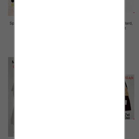
Spodnie damskie Roz S/M-L/XL ,
Spodnie damskie Roz Standard,
Mix Kolor Paczka 10 szt
Mix Kolor Paczka 10 szt
28.00 zł
26.00 zł
szczegóły
szczegóły