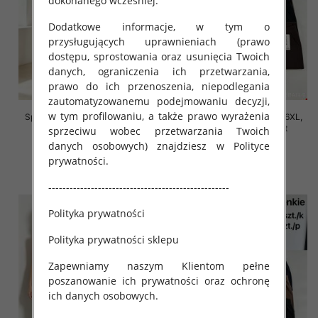
dokonanego wcześniej.
Dodatkowe informacje, w tym o
przysługujących uprawnieniach (prawo
dostępu, sprostowania oraz usunięcia Twoich
danych, ograniczenia ich przetwarzania,
prawo do ich przenoszenia, niepodlegania
zautomatyzowanemu podejmowaniu decyzji,
w tym profilowaniu, a także prawo wyrażenia
Spodnie damskie Roz 2XL-6XL,
Spodnie damskie Roz 2XL-6XL,
Mix Kolor Paczka 12 szt
Mix Kolor Paczka 12 szt
sprzeciwu wobec przetwarzania Twoich
danych osobowych) znajdziesz w Polityce
16.00 zł
16.00 zł
prywatności.
szczegóły
szczegóły
---------------------------------------------------
Polityka prywatności
Polityka prywatności sklepu
Zapewniamy naszym Klientom pełne
poszanowanie ich prywatności oraz ochronę
ich danych osobowych.