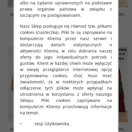
albo na żądanie uprawnionych na podstawie
prawa organów państwa w związku z
Spodnie damskie Roz 2XL-6XL,
Spodnie damskie Roz 2XL-6XL,
toczącymi się postępowaniami.
Mix Kolor Paczka 12 szt
Mix Kolor Paczka 12 szt
Nasz Sklep posługuje się również tzw. plikami
16.00 zł
16.00 zł
cookies (ciasteczka). Pliki te są zapisywane na
szczegóły
szczegóły
komputerze Klienta przez nasz serwer i
dostarczają danych statystycznych o
aktywności Klienta, w celu dobrania naszej
oferty do jego indywidualnych potrzeb i
gustów. Klient w każdej chwili może wyłączyć
w swojej przeglądarce internetowej opcję
przyjmowania cookies, choć musi mieć
świadomość, że w niektórych przypadkach
odłączenie tych plików może wpłynąć na
utrudnienia w korzystaniu z oferty naszego
Sklepu. Pliki cookies zapisywane na
komputerze Klienta przechowują informacje
na temat:
• sesji Użytkownika,
Spodnie damskie Roz 2XL-6XL,
Spodnie damskie Roz 2XL-6XL,