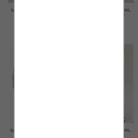
Spodnie damskie Roz 2XL-6XL,
Spodnie damskie Roz 2XL-6XL,
Mix Kolor Paczka 12 szt
Mix Kolor Paczka 12 szt
16.00 zł
16.00 zł
szczegóły
szczegóły
Spodnie damskie Roz 7XL-11XL,
Spodnie damskie Roz 5XL-9XL,
Mix Kolor Paczka 12 szt
Mix Kolor Paczka 12 szt