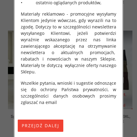
• ostatnio oglądanych produktów,
Mix Kolor Paczka 12 szt
Mix Kolor Paczka 12 szt
16.00 zł
16.00 zł
Materiały reklamowo - promocyjne wysyłamy
szczegóły
szczegóły
Klientom jedynie wówczas, gdy wyrazili na to
zgodę. Dotyczy to w szczególności newslettera
wysyłanego Klientowi, jeżeli potwierdzi
wyraźnie wskazanego przez nas linka
zawierającego akceptację na otrzymywanie
newslettera o aktualnych promocjach,
rabatach i nowościach w naszym Sklepie.
Materiały te dotyczą wyłącznie oferty naszego
Sklepu.
Wszelkie pytania, wnioski i sugestie odnoszące
się do ochrony Państwa prywatności, w
szczególności danych osobowych prosimy
zgłaszać na email
Spodnie damskie Roz 2XL-6XL,
Spodnie damskie Roz 2XL-6XL,
Mix Kolor Paczka 12 szt
Mix Kolor Paczka 12 szt
16.00 zł
16.00 zł