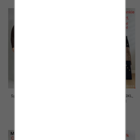
Spodnie damskie Roz 5XL-9XL,
Spodnie damskie Roz 5XL-9XL,
Mix Kolor Paczka 12 szt
Mix Kolor Paczka 12 szt
16.00 zł
16.00 zł
szczegóły
szczegóły