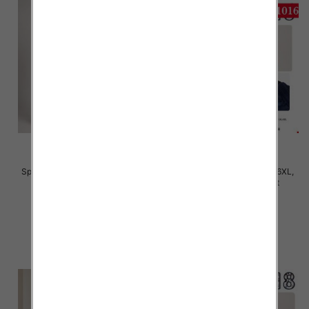
Spodnie damskie Roz S/M-L/XL ,
Spodnie damskie Roz 2XL-6XL,
Mix Kolor Paczka 12 szt
Mix Kolor Paczka 12 szt
22.00 zł
28.00 zł
szczegóły
szczegóły