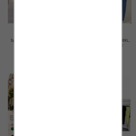
Spodnie damskie Roz 2XL-6XL,
Spodnie damskie Roz 3XL-6XL,
Mix Kolor Paczka 12 szt
Mix Kolor Paczka 12 szt
31.00 zł
32.00 zł
szczegóły
szczegóły