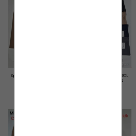
Spodnie damskie Roz 5XL-9XL,
Spodnie damskie Roz 5XL-9XL,
Mix Kolor Paczka 15 szt
Mix Kolor Paczka 15 szt
16.00 zł
16.00 zł
szczegóły
szczegóły