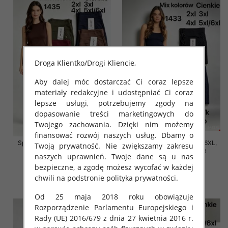
Droga Klientko/Drogi Kliencie,
Aby dalej móc dostarczać Ci coraz lepsze
materiały redakcyjne i udostępniać Ci coraz
lepsze usługi, potrzebujemy zgody na
dopasowanie treści marketingowych do
Twojego zachowania. Dzięki nim możemy
finansować rozwój naszych usług. Dbamy o
Spodnie damskie Roz 2XL-6XL,
Spodnie damskie Roz 2XL-6XL,
Twoją prywatność. Nie zwiększamy zakresu
Mix Kolor Paczka 12 szt
Mix Kolor Paczka 12 szt
naszych uprawnień. Twoje dane są u nas
16.00 zł
16.00 zł
bezpieczne, a zgodę możesz wycofać w każdej
chwili na podstronie polityka prywatności.
szczegóły
szczegóły
Od 25 maja 2018 roku obowiązuje
Rozporządzenie Parlamentu Europejskiego i
Rady (UE) 2016/679 z dnia 27 kwietnia 2016 r.