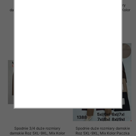
Spodnie 3/4 duże rozmiary
Spodnie 3/4 duże rozmiary
damskie Roz 5XL-9XL, Mix Kolor
damskie Roz 5XL-9XL, Mix Kolor
Paczka 12 szt
Paczka 12 szt
15.00 zł
15.00 zł
szczegóły
szczegóły
Spodnie 3/4 duże rozmiary
Spodnie duże rozmiary damskie
damskie Roz 5XL-9XL, Mix Kolor
Roz 5XL-9XL, Mix Kolor Paczka