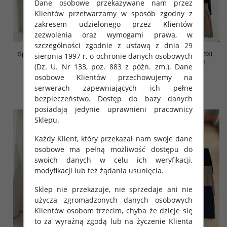
Dane osobowe przekazywane nam przez
Klientów przetwarzamy w sposób zgodny z
zakresem udzielonego przez Klientów
zezwolenia oraz wymogami prawa, w
szczególności zgodnie z ustawą z dnia 29
Spodnie damskie Roz 2XL-6XL,
Spodnie damskie Roz 2XL-6XL,
sierpnia 1997 r. o ochronie danych osobowych
Mix Kolor Paczka 12 szt
Mix Kolor Paczka 12 szt
(Dz. U. Nr 133, poz. 883 z późn. zm.). Dane
16.00 zł
16.00 zł
osobowe Klientów przechowujemy na
serwerach zapewniających ich pełne
szczegóły
szczegóły
bezpieczeństwo. Dostęp do bazy danych
posiadają jedynie uprawnieni pracownicy
Sklepu.
Każdy Klient, który przekazał nam swoje dane
osobowe ma pełną możliwość dostępu do
swoich danych w celu ich weryfikacji,
modyfikacji lub też żądania usunięcia.
Sklep nie przekazuje, nie sprzedaje ani nie
użycza zgromadzonych danych osobowych
Klientów osobom trzecim, chyba że dzieje się
to za wyraźną zgodą lub na życzenie Klienta