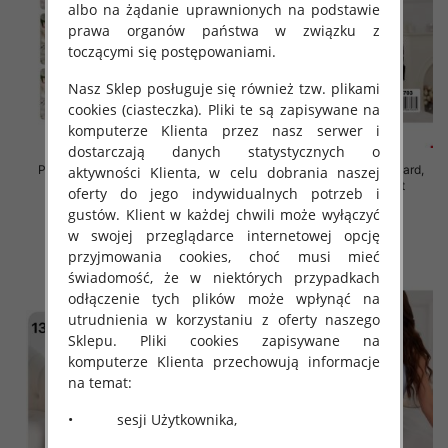
albo na żądanie uprawnionych na podstawie
prawa organów państwa w związku z
toczącymi się postępowaniami.
Nasz Sklep posługuje się również tzw. plikami
cookies (ciasteczka). Pliki te są zapisywane na
komputerze Klienta przez nasz serwer i
dostarczają danych statystycznych o
Piżama damska Roz Standard,
Piżama damska Roz Standard,
aktywności Klienta, w celu dobrania naszej
Mix kolor Paczka 12 szt
Mix kolor Paczka 12 szt
oferty do jego indywidualnych potrzeb i
32.00 zł
32.00 zł
gustów. Klient w każdej chwili może wyłączyć
w swojej przeglądarce internetowej opcję
szczegóły
szczegóły
przyjmowania cookies, choć musi mieć
świadomość, że w niektórych przypadkach
odłączenie tych plików może wpłynąć na
utrudnienia w korzystaniu z oferty naszego
Sklepu. Pliki cookies zapisywane na
komputerze Klienta przechowują informacje
na temat:
• sesji Użytkownika,