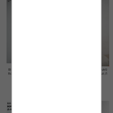
Bluzy damskie (Polska produkt )
Bluzy damska (Polska produkt)
Roz Standard , Mix Kolor Paczka
Roz S/M-L/XL , Paczka 5 szt /1
5 szt
Kolor
59.00 zł
60.00 zł
szczegóły
szczegóły