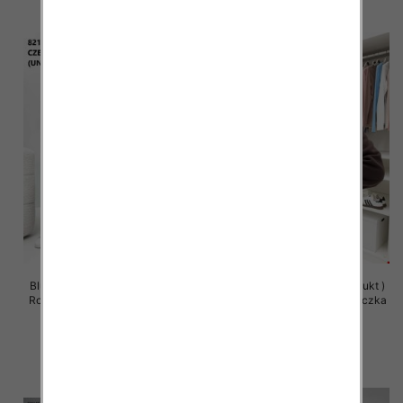
Bluzy damskie (Polska produkt )
Bluzy damskie (Polska produkt )
Roz Standard , Mix Kolor Paczka
Roz Standard , Mix Kolor Paczka
5 szt
5 szt
63.00 zł
59.00 zł
szczegóły
szczegóły