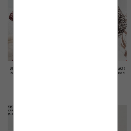
Bluzy damskie (Polska produkt )
Bluzy damskie (Polska produkt )
Roz S/M-L/XL, 1 Kolor Paczka 5
Roz S/M-L/XL, 1 Kolor Paczka 5
szt
szt
57.00 zł
57.00 zł
szczegóły
szczegóły