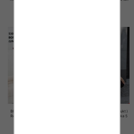
49.00 zł
49.00 zł
szczegóły
szczegóły
Bluza damska (Polska produkt )
Bluza damska (Polska produkt )
Roz Standard, 1 Kolor Paczka 5
Roz Standard, 1 Kolor Paczka 5
szt
szt
58.00 zł
58.00 zł