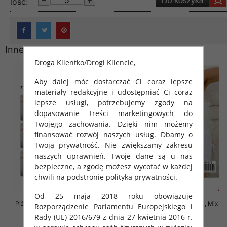
lość:
Inne produkty
Droga Klientko/Drogi Kliencie,
Aby dalej móc dostarczać Ci coraz lepsze
materiały redakcyjne i udostępniać Ci coraz
lepsze usługi, potrzebujemy zgody na
dopasowanie treści marketingowych do
Twojego zachowania. Dzięki nim możemy
finansować rozwój naszych usług. Dbamy o
Twoją prywatność. Nie zwiększamy zakresu
naszych uprawnień. Twoje dane są u nas
bezpieczne, a zgodę możesz wycofać w każdej
chwili na podstronie polityka prywatności.
Od 25 maja 2018 roku obowiązuje
Piżama damska Roz XL-3XL, Mix
Piżama damska Roz M/L/XL, Mix
Rozporządzenie Parlamentu Europejskiego i
kolor Paczka 12 szt
kolor Paczka 12 szt
Rady (UE) 2016/679 z dnia 27 kwietnia 2016 r.
27.00 zł
29.00 zł