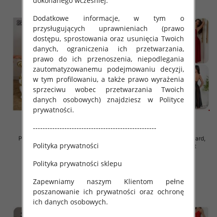
dokonanego wcześniej.
Dodatkowe informacje, w tym o
przysługujących uprawnieniach (prawo
dostępu, sprostowania oraz usunięcia Twoich
danych, ograniczenia ich przetwarzania,
prawo do ich przenoszenia, niepodlegania
zautomatyzowanemu podejmowaniu decyzji,
w tym profilowaniu, a także prawo wyrażenia
sprzeciwu wobec przetwarzania Twoich
danych osobowych) znajdziesz w Polityce
prywatności.
---------------------------------------------------
Piżama damska Roz Standard,
Piżama damska Roz Standard,
Polityka prywatności
Mix kolor Paczka 12 szt
Mix kolor Paczka 12 szt
37.00 zł
32.00 zł
Polityka prywatności sklepu
szczegóły
szczegóły
Zapewniamy naszym Klientom pełne
poszanowanie ich prywatności oraz ochronę
ich danych osobowych.