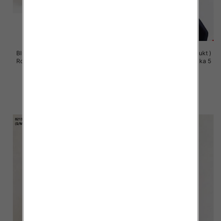
Bluzy damskie (Polska produkt )
Bluzy damskie (Polska produkt )
Roz S/M-L/XL, 1 Kolor Paczka 5
Roz S/M-L/XL, 1 Kolor Paczka 5
szt
szt
60.00 zł
60.00 zł
szczegóły
szczegóły