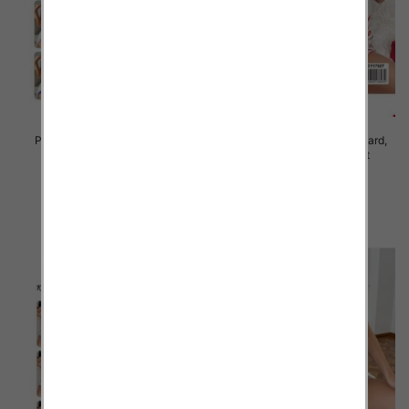
Piżama damska Roz Standard,
Piżama damska Roz Standard,
Mix kolor Paczka 10 szt
Mix kolor Paczka 10 szt
23.00 zł
23.00 zł
szczegóły
szczegóły