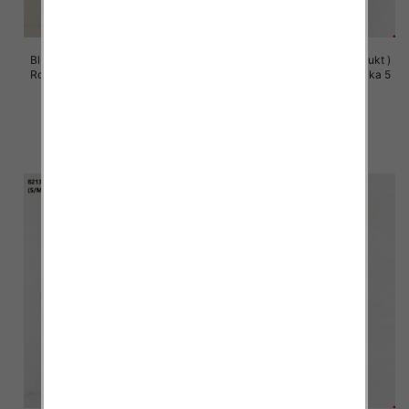
Bluzy damskie (Polska produkt )
Bluzy damskie (Polska produkt )
Roz S/M-L/XL, 1 Kolor Paczka 5
Roz S/M-L/XL, 1 Kolor Paczka 5
szt
szt
60.00 zł
60.00 zł
szczegóły
szczegóły