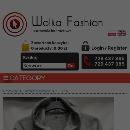
Zawartość Koszyka:
Login
/
Register
0 produkty: 0.00 zł
Szukaj
729 437 385
729 437 385
CATEGORY
>
>
Produkty
Odzież z Polskie
BLUZA