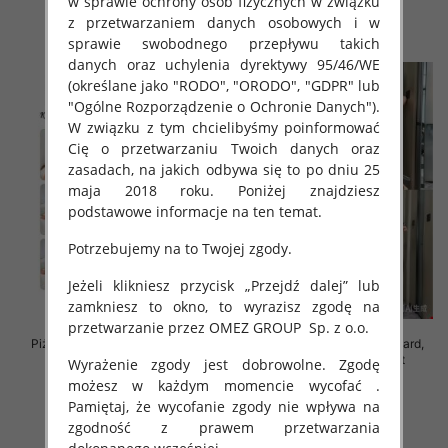
w sprawie ochrony osób fizycznych w związku
z przetwarzaniem danych osobowych i w
szczegóły
szczegóły
sprawie swobodnego przepływu takich
danych oraz uchylenia dyrektywy 95/46/WE
(określane jako "RODO", "ORODO", "GDPR" lub
"Ogólne Rozporządzenie o Ochronie Danych").
W związku z tym chcielibyśmy poinformować
Cię o przetwarzaniu Twoich danych oraz
zasadach, na jakich odbywa się to po dniu 25
maja 2018 roku. Poniżej znajdziesz
podstawowe informacje na ten temat.
Potrzebujemy na to Twojej zgody.
Jeżeli klikniesz przycisk „Przejdź dalej” lub
zamkniesz to okno, to wyrazisz zgodę na
przetwarzanie przez OMEZ GROUP
Sp. z o.o.
Piżama damska Roz M/L/XL, Mix
Piżama damska Roz Standard,
kolor Paczka 12 szt
Mix kolor Paczka 12 szt
Wyrażenie zgody jest dobrowolne. Zgodę
możesz w każdym momencie wycofać .
26.00 zł
37.00 zł
Pamiętaj, że wycofanie zgody nie wpływa na
szczegóły
szczegóły
zgodność z prawem przetwarzania