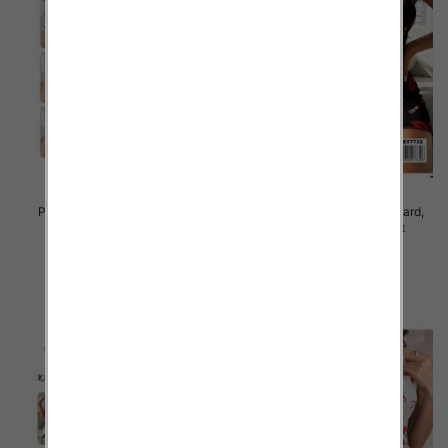
Piżama damska Roz Standard,
Piżama damska Roz Standard,
Mix kolor Paczka 10 szt
Mix kolor Paczka 10 szt
23.00 zł
23.00 zł
szczegóły
szczegóły