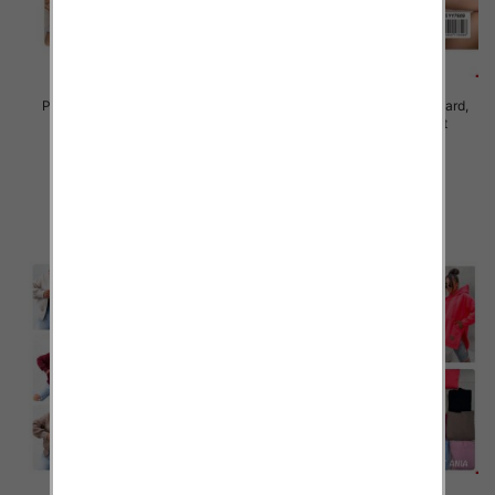
Piżama damska Roz Standard,
Piżama damska Roz Standard,
Mix kolor Paczka 10 szt
Mix kolor Paczka 10 szt
23.00 zł
23.00 zł
szczegóły
szczegóły