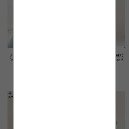
Bluzy damskie (Polska produkt )
Bluzy damskie (Polska produkt )
Roz S/M-L/XL, 1 Kolor Paczka 5
Roz S/M-L/XL, 1 Kolor Paczka 5
szt
szt
57.00 zł
60.00 zł
szczegóły
szczegóły