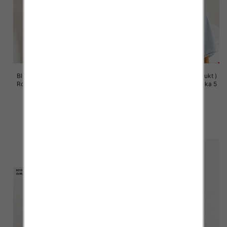
Bluzy damskie (Polska produkt )
Bluzy damskie (Polska produkt )
Roz S/M-L/XL, 1 Kolor Paczka 5
Roz S/M-L/XL, 1 Kolor Paczka 5
szt
szt
60.00 zł
60.00 zł
szczegóły
szczegóły