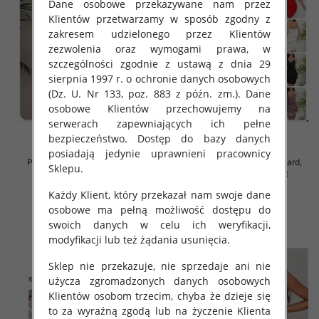
Dane osobowe przekazywane nam przez
Klientów przetwarzamy w sposób zgodny z
zakresem udzielonego przez Klientów
zezwolenia oraz wymogami prawa, w
szczególności zgodnie z ustawą z dnia 29
sierpnia 1997 r. o ochronie danych osobowych
(Dz. U. Nr 133, poz. 883 z późn. zm.). Dane
osobowe Klientów przechowujemy na
serwerach zapewniających ich pełne
bezpieczeństwo. Dostęp do bazy danych
posiadają jedynie uprawnieni pracownicy
Piżama damska Roz Standard,
Piżama damska Roz Standard,
Sklepu.
Mix kolor Paczka 12 szt
Mix kolor Paczka 12 szt
32.00 zł
32.00 zł
Każdy Klient, który przekazał nam swoje dane
osobowe ma pełną możliwość dostępu do
szczegóły
szczegóły
swoich danych w celu ich weryfikacji,
modyfikacji lub też żądania usunięcia.
Sklep nie przekazuje, nie sprzedaje ani nie
użycza zgromadzonych danych osobowych
Klientów osobom trzecim, chyba że dzieje się
to za wyraźną zgodą lub na życzenie Klienta