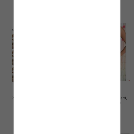
szczegóły
szczegóły
Piżama damska Roz Standard,
Piżama damska Roz Standard,
Mix kolor Paczka 12 szt
Mix kolor Paczka 12 szt
27.00 zł
26.00 zł
szczegóły
szczegóły