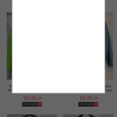
szczegóły
szczegóły
Bluza damska (Polska produkt)
Bluza damska (Polska produkt)
Roz 48-54 Paczka 5 szt /1 Kolor
Roz 48-54 Paczka 5 szt /1 Kolor
39.00 zł
39.00 zł
szczegóły
szczegóły