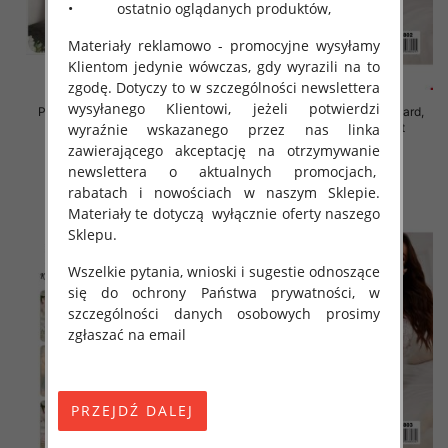
• ostatnio oglądanych produktów,
Materiały reklamowo - promocyjne wysyłamy
Klientom jedynie wówczas, gdy wyrazili na to
zgodę. Dotyczy to w szczególności newslettera
wysyłanego Klientowi, jeżeli potwierdzi
Piżama damska Roz Standard,
Piżama damska Roz Standard,
Mix kolor Paczka 12 szt
Mix kolor Paczka 12 szt
wyraźnie wskazanego przez nas linka
zawierającego akceptację na otrzymywanie
29.00 zł
29.00 zł
newslettera o aktualnych promocjach,
szczegóły
szczegóły
rabatach i nowościach w naszym Sklepie.
Materiały te dotyczą wyłącznie oferty naszego
Sklepu.
Wszelkie pytania, wnioski i sugestie odnoszące
się do ochrony Państwa prywatności, w
szczególności danych osobowych prosimy
zgłaszać na email