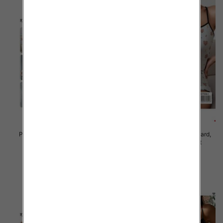
Piżama damska Roz Standard,
Piżama damska Roz Standard,
Mix kolor Paczka 12 szt
Mix kolor Paczka 12 szt
23.00 zł
23.00 zł
szczegóły
szczegóły