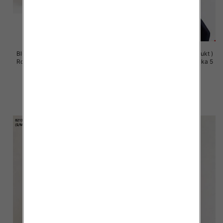
Bluzy damskie (Polska produkt )
Bluzy damskie (Polska produkt )
Roz S/M-L/XL, 1 Kolor Paczka 5
Roz S/M-L/XL, 1 Kolor Paczka 5
szt
szt
60.00 zł
60.00 zł
szczegóły
szczegóły