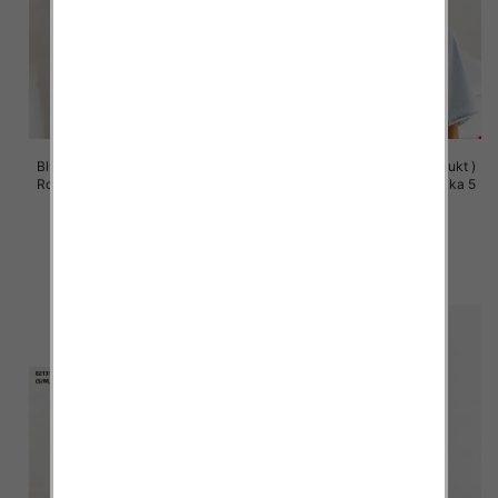
Bluzy damskie (Polska produkt )
Bluzy damskie (Polska produkt )
Roz S/M-L/XL, 1 Kolor Paczka 5
Roz S/M-L/XL, 1 Kolor Paczka 5
szt
szt
60.00 zł
60.00 zł
szczegóły
szczegóły