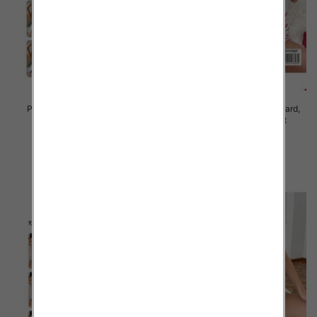
Piżama damska Roz Standard,
Piżama damska Roz Standard,
Mix kolor Paczka 10 szt
Mix kolor Paczka 10 szt
23.00 zł
23.00 zł
szczegóły
szczegóły