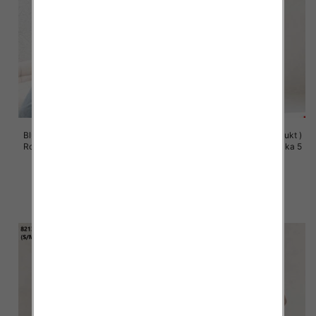
Bluzy damskie (Polska produkt )
Bluzy damskie (Polska produkt )
Roz S/M-L/XL, 1 Kolor Paczka 5
Roz S/M-L/XL, 1 Kolor Paczka 5
szt
szt
57.00 zł
60.00 zł
szczegóły
szczegóły