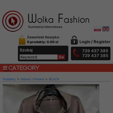
Zawartość Koszyka:
Login
/
Register
0 produkty: 0.00 zł
Szukaj
729 437 385
729 437 385
CATEGORY
>
>
Produkty
Odzież z Polskie
BLUZA