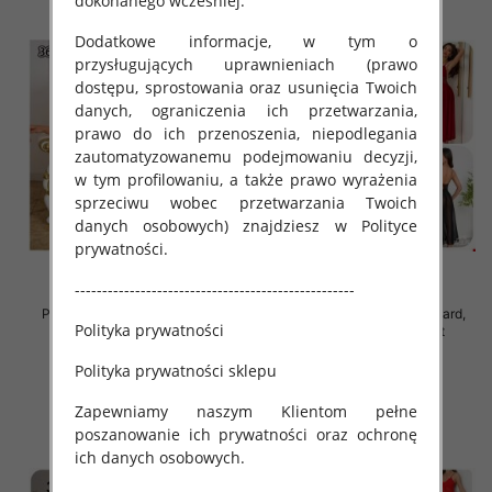
dokonanego wcześniej.
Dodatkowe informacje, w tym o
przysługujących uprawnieniach (prawo
dostępu, sprostowania oraz usunięcia Twoich
danych, ograniczenia ich przetwarzania,
prawo do ich przenoszenia, niepodlegania
zautomatyzowanemu podejmowaniu decyzji,
w tym profilowaniu, a także prawo wyrażenia
sprzeciwu wobec przetwarzania Twoich
danych osobowych) znajdziesz w Polityce
prywatności.
---------------------------------------------------
Piżama damska Roz Standard,
Piżama damska Roz Standard,
Polityka prywatności
Mix kolor Paczka 12 szt
Mix kolor Paczka 12 szt
37.00 zł
32.00 zł
Polityka prywatności sklepu
szczegóły
szczegóły
Zapewniamy naszym Klientom pełne
poszanowanie ich prywatności oraz ochronę
ich danych osobowych.