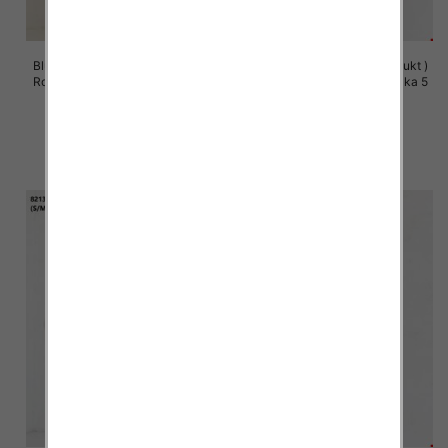
Bluzy damskie (Polska produkt )
Bluzy damskie (Polska produkt )
Roz S/M-L/XL, 1 Kolor Paczka 5
Roz S/M-L/XL, 1 Kolor Paczka 5
szt
szt
60.00 zł
60.00 zł
szczegóły
szczegóły