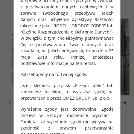
w sprawie ochrony osób fizycznych w związku
z przetwarzaniem danych osobowych i w
szczegóły
szczegóły
sprawie swobodnego przepływu takich
danych oraz uchylenia dyrektywy 95/46/WE
(określane jako "RODO", "ORODO", "GDPR" lub
"Ogólne Rozporządzenie o Ochronie Danych").
W związku z tym chcielibyśmy poinformować
Cię o przetwarzaniu Twoich danych oraz
zasadach, na jakich odbywa się to po dniu 25
maja 2018 roku. Poniżej znajdziesz
podstawowe informacje na ten temat.
Potrzebujemy na to Twojej zgody.
Jeżeli klikniesz przycisk „Przejdź dalej” lub
zamkniesz to okno, to wyrazisz zgodę na
przetwarzanie przez OMEZ GROUP
Sp. z o.o.
Piżama damska Roz M/L/XL, Mix
Piżama damska Roz Standard,
kolor Paczka 12 szt
Mix kolor Paczka 12 szt
Wyrażenie zgody jest dobrowolne. Zgodę
możesz w każdym momencie wycofać .
26.00 zł
37.00 zł
Pamiętaj, że wycofanie zgody nie wpływa na
szczegóły
szczegóły
zgodność z prawem przetwarzania