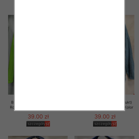
szczegóły
szczegóły
Bluza damska (Polska produkt)
Bluza damska (Polska produkt)
Roz 48-54 Paczka 5 szt /1 Kolor
Roz 48-54 Paczka 5 szt /1 Kolor
39.00 zł
39.00 zł
szczegóły
szczegóły