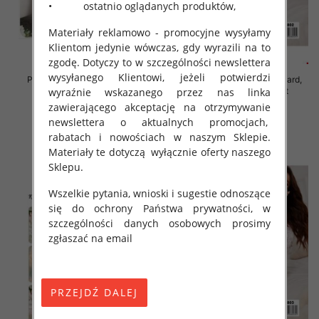
• ostatnio oglądanych produktów,
Materiały reklamowo - promocyjne wysyłamy
Klientom jedynie wówczas, gdy wyrazili na to
zgodę. Dotyczy to w szczególności newslettera
wysyłanego Klientowi, jeżeli potwierdzi
Piżama damska Roz Standard,
Piżama damska Roz Standard,
Mix kolor Paczka 12 szt
Mix kolor Paczka 12 szt
wyraźnie wskazanego przez nas linka
zawierającego akceptację na otrzymywanie
29.00 zł
29.00 zł
newslettera o aktualnych promocjach,
szczegóły
szczegóły
rabatach i nowościach w naszym Sklepie.
Materiały te dotyczą wyłącznie oferty naszego
Sklepu.
Wszelkie pytania, wnioski i sugestie odnoszące
się do ochrony Państwa prywatności, w
szczególności danych osobowych prosimy
zgłaszać na email