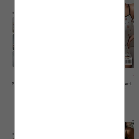
Piżama damska Roz Standard,
Piżama damska Roz Standard,
Mix kolor Paczka 12 szt
Mix kolor Paczka 12 szt
23.00 zł
23.00 zł
szczegóły
szczegóły