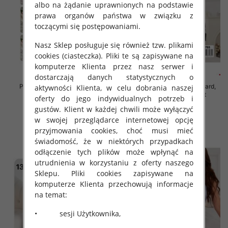
albo na żądanie uprawnionych na podstawie
prawa organów państwa w związku z
toczącymi się postępowaniami.
Nasz Sklep posługuje się również tzw. plikami
cookies (ciasteczka). Pliki te są zapisywane na
komputerze Klienta przez nasz serwer i
dostarczają danych statystycznych o
Piżama damska Roz Standard,
Piżama damska Roz Standard,
aktywności Klienta, w celu dobrania naszej
Mix kolor Paczka 12 szt
Mix kolor Paczka 12 szt
oferty do jego indywidualnych potrzeb i
32.00 zł
32.00 zł
gustów. Klient w każdej chwili może wyłączyć
w swojej przeglądarce internetowej opcję
szczegóły
szczegóły
przyjmowania cookies, choć musi mieć
świadomość, że w niektórych przypadkach
odłączenie tych plików może wpłynąć na
utrudnienia w korzystaniu z oferty naszego
Sklepu. Pliki cookies zapisywane na
komputerze Klienta przechowują informacje
na temat:
• sesji Użytkownika,