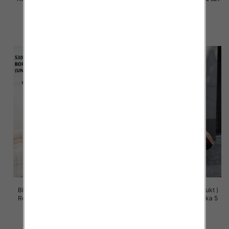
49.00 zł
49.00 zł
szczegóły
szczegóły
Bluza damska (Polska produkt )
Bluza damska (Polska produkt )
Roz Standard, 1 Kolor Paczka 5
Roz Standard, 1 Kolor Paczka 5
szt
szt
58.00 zł
58.00 zł