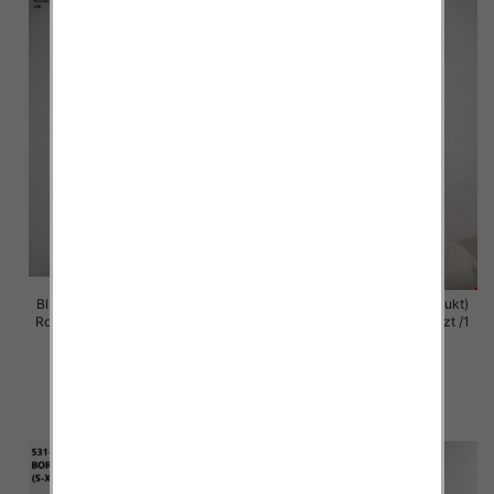
Bluzy damskie (Polska produkt )
Bluzy damska (Polska produkt)
Roz Standard , Mix Kolor Paczka
Roz S/M-L/XL , Paczka 5 szt /1
5 szt
Kolor
59.00 zł
60.00 zł
szczegóły
szczegóły