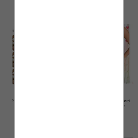
szczegóły
szczegóły
Piżama damska Roz Standard,
Piżama damska Roz Standard,
Mix kolor Paczka 12 szt
Mix kolor Paczka 12 szt
27.00 zł
26.00 zł
szczegóły
szczegóły