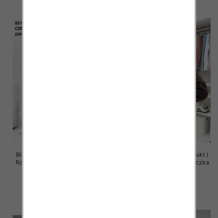
Bluzy damskie (Polska produkt )
Bluzy damskie (Polska produkt )
Roz Standard , Mix Kolor Paczka
Roz Standard , Mix Kolor Paczka
5 szt
5 szt
63.00 zł
59.00 zł
szczegóły
szczegóły