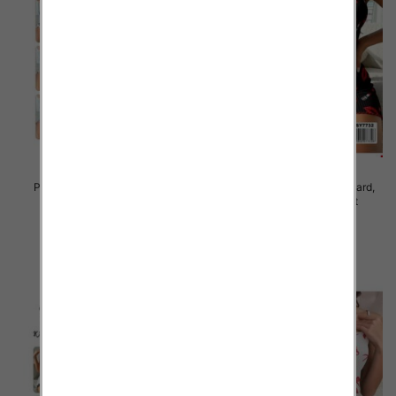
Piżama damska Roz Standard,
Piżama damska Roz Standard,
Mix kolor Paczka 10 szt
Mix kolor Paczka 10 szt
23.00 zł
23.00 zł
szczegóły
szczegóły