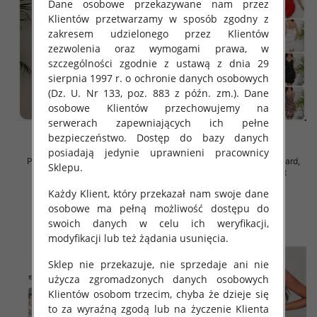
Dane osobowe przekazywane nam przez
Klientów przetwarzamy w sposób zgodny z
zakresem udzielonego przez Klientów
zezwolenia oraz wymogami prawa, w
szczególności zgodnie z ustawą z dnia 29
sierpnia 1997 r. o ochronie danych osobowych
(Dz. U. Nr 133, poz. 883 z późn. zm.). Dane
osobowe Klientów przechowujemy na
serwerach zapewniających ich pełne
bezpieczeństwo. Dostęp do bazy danych
posiadają jedynie uprawnieni pracownicy
Piżama damska Roz Standard,
Piżama damska Roz Standard,
Sklepu.
Mix kolor Paczka 12 szt
Mix kolor Paczka 12 szt
32.00 zł
32.00 zł
Każdy Klient, który przekazał nam swoje dane
osobowe ma pełną możliwość dostępu do
szczegóły
szczegóły
swoich danych w celu ich weryfikacji,
modyfikacji lub też żądania usunięcia.
Sklep nie przekazuje, nie sprzedaje ani nie
użycza zgromadzonych danych osobowych
Klientów osobom trzecim, chyba że dzieje się
to za wyraźną zgodą lub na życzenie Klienta