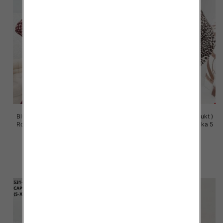
Bluzy damskie (Polska produkt )
Bluzy damskie (Polska produkt )
Roz S/M-L/XL, 1 Kolor Paczka 5
Roz S/M-L/XL, 1 Kolor Paczka 5
szt
szt
57.00 zł
57.00 zł
szczegóły
szczegóły