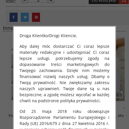
lość:
Inne produkty
Droga Klientko/Drogi Kliencie,
Aby dalej móc dostarczać Ci coraz lepsze
materiały redakcyjne i udostępniać Ci coraz
lepsze usługi, potrzebujemy zgody na
dopasowanie treści marketingowych do
Twojego zachowania. Dzięki nim możemy
finansować rozwój naszych usług. Dbamy o
Twoją prywatność. Nie zwiększamy zakresu
naszych uprawnień. Twoje dane są u nas
bezpieczne, a zgodę możesz wycofać w każdej
chwili na podstronie polityka prywatności.
Od 25 maja 2018 roku obowiązuje
Piżama damska Roz XL-3XL, Mix
Piżama damska Roz M/L/XL, Mix
Rozporządzenie Parlamentu Europejskiego i
kolor Paczka 12 szt
kolor Paczka 12 szt
Rady (UE) 2016/679 z dnia 27 kwietnia 2016 r.
27.00 zł
29.00 zł