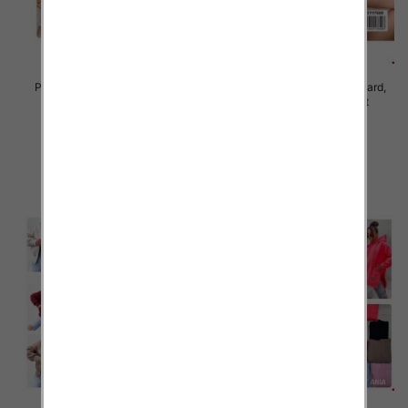
Piżama damska Roz Standard,
Piżama damska Roz Standard,
Mix kolor Paczka 10 szt
Mix kolor Paczka 10 szt
23.00 zł
23.00 zł
szczegóły
szczegóły