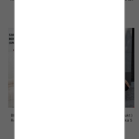
49.00 zł
49.00 zł
szczegóły
szczegóły
Bluza damska (Polska produkt )
Bluza damska (Polska produkt )
Roz Standard, 1 Kolor Paczka 5
Roz Standard, 1 Kolor Paczka 5
szt
szt
58.00 zł
58.00 zł