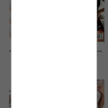
Piżama damska Roz Standard,
Piżama damska Roz Standard,
Mix kolor Paczka 10 szt
Mix kolor Paczka 10 szt
23.00 zł
23.00 zł
szczegóły
szczegóły