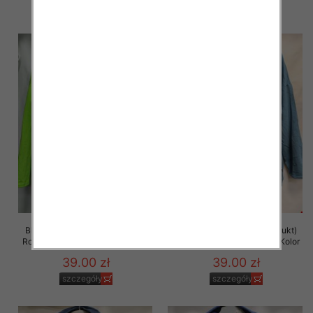
szczegóły
szczegóły
Bluza damska (Polska produkt)
Bluza damska (Polska produkt)
Roz 48-54 Paczka 5 szt /1 Kolor
Roz 48-54 Paczka 5 szt /1 Kolor
39.00 zł
39.00 zł
szczegóły
szczegóły