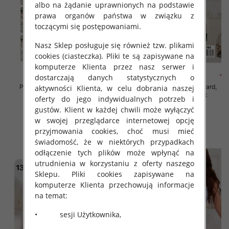
albo na żądanie uprawnionych na podstawie
prawa organów państwa w związku z
toczącymi się postępowaniami.
Nasz Sklep posługuje się również tzw. plikami
cookies (ciasteczka). Pliki te są zapisywane na
komputerze Klienta przez nasz serwer i
dostarczają danych statystycznych o
Piżama damska Roz Standard,
Piżama damska Roz Standard,
aktywności Klienta, w celu dobrania naszej
Mix kolor Paczka 12 szt
Mix kolor Paczka 12 szt
oferty do jego indywidualnych potrzeb i
32.00 zł
32.00 zł
gustów. Klient w każdej chwili może wyłączyć
w swojej przeglądarce internetowej opcję
szczegóły
szczegóły
przyjmowania cookies, choć musi mieć
świadomość, że w niektórych przypadkach
odłączenie tych plików może wpłynąć na
utrudnienia w korzystaniu z oferty naszego
Sklepu. Pliki cookies zapisywane na
komputerze Klienta przechowują informacje
na temat:
• sesji Użytkownika,