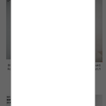
Bluzy damskie (Polska produkt )
Bluzy damska (Polska produkt)
Roz Standard , Mix Kolor Paczka
Roz S/M-L/XL , Paczka 5 szt /1
5 szt
Kolor
59.00 zł
60.00 zł
szczegóły
szczegóły