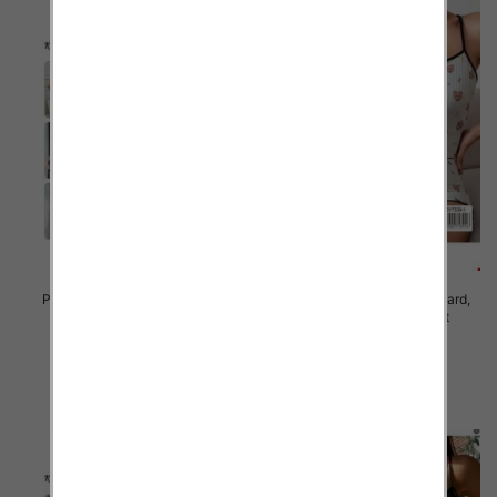
Piżama damska Roz Standard,
Piżama damska Roz Standard,
Mix kolor Paczka 12 szt
Mix kolor Paczka 12 szt
23.00 zł
23.00 zł
szczegóły
szczegóły