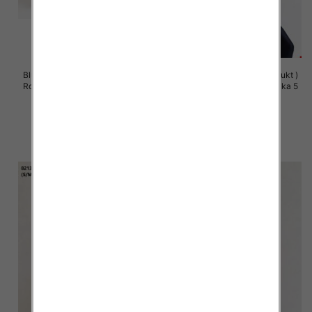
Bluzy damskie (Polska produkt )
Bluzy damskie (Polska produkt )
Roz S/M-L/XL, 1 Kolor Paczka 5
Roz S/M-L/XL, 1 Kolor Paczka 5
szt
szt
60.00 zł
60.00 zł
szczegóły
szczegóły