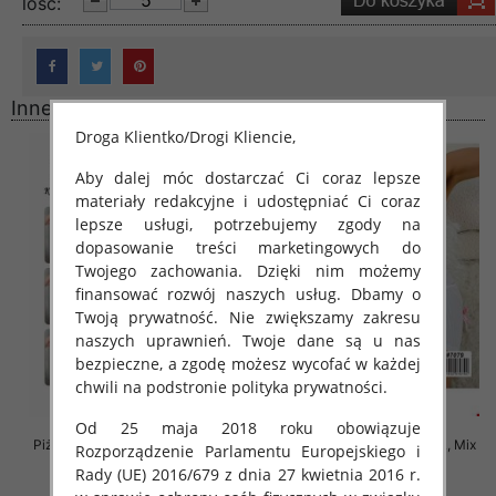
lość:
Inne produkty
Droga Klientko/Drogi Kliencie,
Aby dalej móc dostarczać Ci coraz lepsze
materiały redakcyjne i udostępniać Ci coraz
lepsze usługi, potrzebujemy zgody na
dopasowanie treści marketingowych do
Twojego zachowania. Dzięki nim możemy
finansować rozwój naszych usług. Dbamy o
Twoją prywatność. Nie zwiększamy zakresu
naszych uprawnień. Twoje dane są u nas
bezpieczne, a zgodę możesz wycofać w każdej
chwili na podstronie polityka prywatności.
Od 25 maja 2018 roku obowiązuje
Piżama damska Roz XL-3XL, Mix
Piżama damska Roz M/L/XL, Mix
Rozporządzenie Parlamentu Europejskiego i
kolor Paczka 12 szt
kolor Paczka 12 szt
Rady (UE) 2016/679 z dnia 27 kwietnia 2016 r.
27.00 zł
29.00 zł