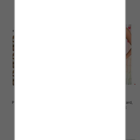
szczegóły
szczegóły
Piżama damska Roz Standard,
Piżama damska Roz Standard,
Mix kolor Paczka 12 szt
Mix kolor Paczka 12 szt
27.00 zł
26.00 zł
szczegóły
szczegóły