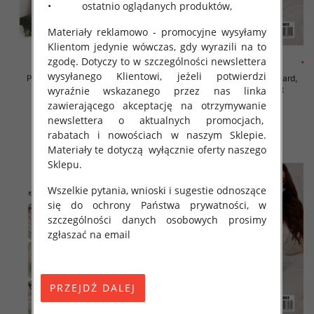
• ostatnio oglądanych produktów,
Materiały reklamowo - promocyjne wysyłamy
Klientom jedynie wówczas, gdy wyrazili na to
zgodę. Dotyczy to w szczególności newslettera
wysyłanego Klientowi, jeżeli potwierdzi
Piżama damska Roz Standard,
Piżama damska Roz Standard,
Mix kolor Paczka 12 szt
Mix kolor Paczka 12 szt
wyraźnie wskazanego przez nas linka
zawierającego akceptację na otrzymywanie
29.00 zł
29.00 zł
newslettera o aktualnych promocjach,
szczegóły
szczegóły
rabatach i nowościach w naszym Sklepie.
Materiały te dotyczą wyłącznie oferty naszego
Sklepu.
Wszelkie pytania, wnioski i sugestie odnoszące
się do ochrony Państwa prywatności, w
szczególności danych osobowych prosimy
zgłaszać na email