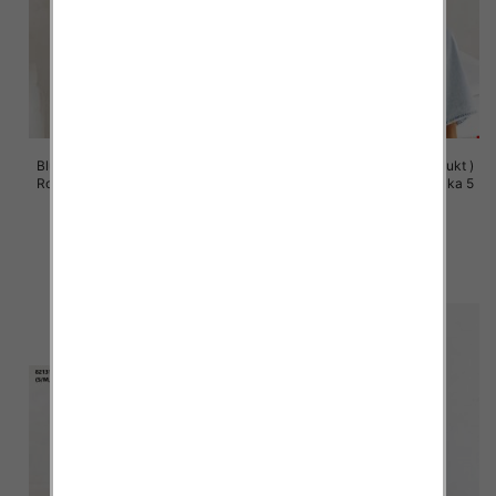
Bluzy damskie (Polska produkt )
Bluzy damskie (Polska produkt )
Roz S/M-L/XL, 1 Kolor Paczka 5
Roz S/M-L/XL, 1 Kolor Paczka 5
szt
szt
60.00 zł
60.00 zł
szczegóły
szczegóły