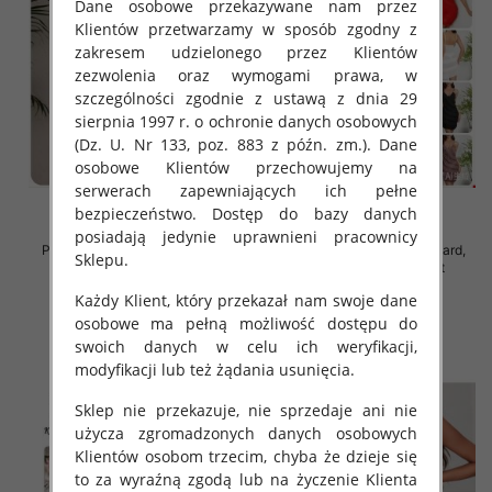
Dane osobowe przekazywane nam przez
Klientów przetwarzamy w sposób zgodny z
zakresem udzielonego przez Klientów
zezwolenia oraz wymogami prawa, w
szczególności zgodnie z ustawą z dnia 29
sierpnia 1997 r. o ochronie danych osobowych
(Dz. U. Nr 133, poz. 883 z późn. zm.). Dane
osobowe Klientów przechowujemy na
serwerach zapewniających ich pełne
bezpieczeństwo. Dostęp do bazy danych
posiadają jedynie uprawnieni pracownicy
Piżama damska Roz Standard,
Piżama damska Roz Standard,
Sklepu.
Mix kolor Paczka 12 szt
Mix kolor Paczka 12 szt
32.00 zł
32.00 zł
Każdy Klient, który przekazał nam swoje dane
osobowe ma pełną możliwość dostępu do
szczegóły
szczegóły
swoich danych w celu ich weryfikacji,
modyfikacji lub też żądania usunięcia.
Sklep nie przekazuje, nie sprzedaje ani nie
użycza zgromadzonych danych osobowych
Klientów osobom trzecim, chyba że dzieje się
to za wyraźną zgodą lub na życzenie Klienta