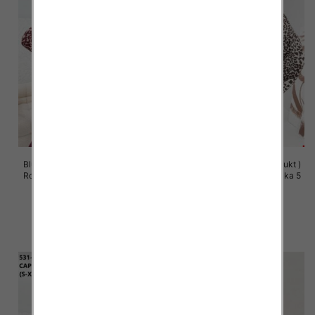
Bluzy damskie (Polska produkt )
Bluzy damskie (Polska produkt )
Roz S/M-L/XL, 1 Kolor Paczka 5
Roz S/M-L/XL, 1 Kolor Paczka 5
szt
szt
57.00 zł
57.00 zł
szczegóły
szczegóły