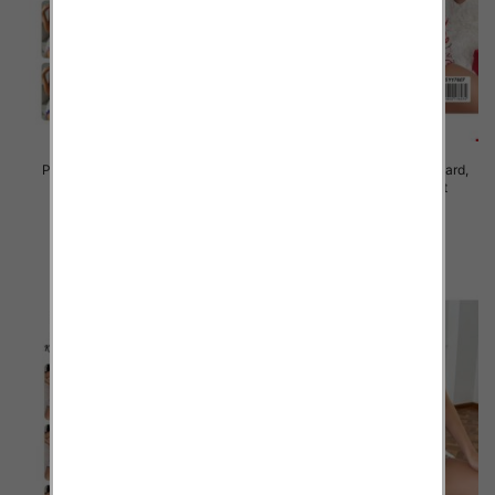
Piżama damska Roz Standard,
Piżama damska Roz Standard,
Mix kolor Paczka 10 szt
Mix kolor Paczka 10 szt
23.00 zł
23.00 zł
szczegóły
szczegóły