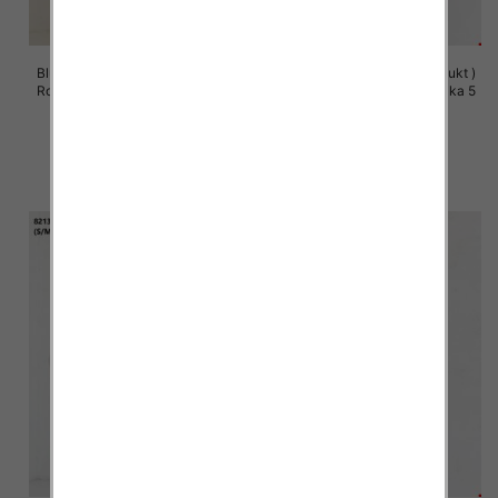
Bluzy damskie (Polska produkt )
Bluzy damskie (Polska produkt )
Roz S/M-L/XL, 1 Kolor Paczka 5
Roz S/M-L/XL, 1 Kolor Paczka 5
szt
szt
60.00 zł
60.00 zł
szczegóły
szczegóły