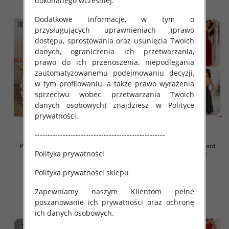
dokonanego wcześniej.
Dodatkowe informacje, w tym o
przysługujących uprawnieniach (prawo
dostępu, sprostowania oraz usunięcia Twoich
danych, ograniczenia ich przetwarzania,
prawo do ich przenoszenia, niepodlegania
zautomatyzowanemu podejmowaniu decyzji,
w tym profilowaniu, a także prawo wyrażenia
sprzeciwu wobec przetwarzania Twoich
danych osobowych) znajdziesz w Polityce
prywatności.
---------------------------------------------------
Piżama damska Roz Standard,
Piżama damska Roz Standard,
Polityka prywatności
Mix kolor Paczka 12 szt
Mix kolor Paczka 12 szt
37.00 zł
32.00 zł
Polityka prywatności sklepu
szczegóły
szczegóły
Zapewniamy naszym Klientom pełne
poszanowanie ich prywatności oraz ochronę
ich danych osobowych.