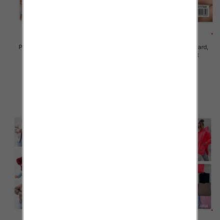
Piżama damska Roz Standard,
Piżama damska Roz Standard,
Mix kolor Paczka 10 szt
Mix kolor Paczka 10 szt
23.00 zł
23.00 zł
szczegóły
szczegóły