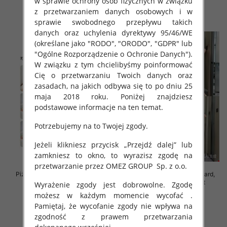
w sprawie ochrony osób fizycznych w związku
z przetwarzaniem danych osobowych i w
szczegóły
szczegóły
sprawie swobodnego przepływu takich
danych oraz uchylenia dyrektywy 95/46/WE
(określane jako "RODO", "ORODO", "GDPR" lub
"Ogólne Rozporządzenie o Ochronie Danych").
W związku z tym chcielibyśmy poinformować
Cię o przetwarzaniu Twoich danych oraz
zasadach, na jakich odbywa się to po dniu 25
maja 2018 roku. Poniżej znajdziesz
podstawowe informacje na ten temat.
Potrzebujemy na to Twojej zgody.
Jeżeli klikniesz przycisk „Przejdź dalej” lub
zamkniesz to okno, to wyrazisz zgodę na
przetwarzanie przez OMEZ GROUP
Sp. z o.o.
Piżama damska Roz M/L/XL, Mix
Piżama damska Roz Standard,
kolor Paczka 12 szt
Mix kolor Paczka 12 szt
Wyrażenie zgody jest dobrowolne. Zgodę
możesz w każdym momencie wycofać .
26.00 zł
37.00 zł
Pamiętaj, że wycofanie zgody nie wpływa na
szczegóły
szczegóły
zgodność z prawem przetwarzania