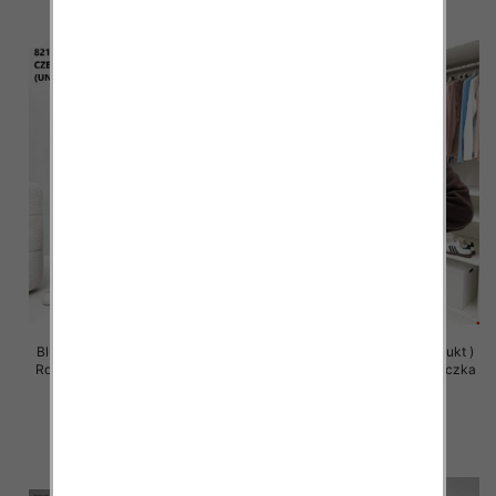
Bluzy damskie (Polska produkt )
Bluzy damskie (Polska produkt )
Roz Standard , Mix Kolor Paczka
Roz Standard , Mix Kolor Paczka
5 szt
5 szt
63.00 zł
59.00 zł
szczegóły
szczegóły