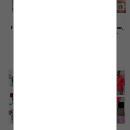
Piżama damska Roz Standard,
Piżama damska Roz Standard,
Mix kolor Paczka 10 szt
Mix kolor Paczka 10 szt
23.00 zł
23.00 zł
szczegóły
szczegóły