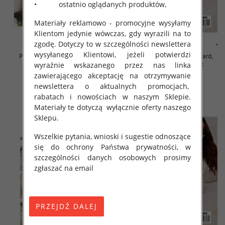
• ostatnio oglądanych produktów,
Materiały reklamowo - promocyjne wysyłamy
Klientom jedynie wówczas, gdy wyrazili na to
zgodę. Dotyczy to w szczególności newslettera
wysyłanego Klientowi, jeżeli potwierdzi
Piżama damska Roz Standard,
Piżama damska Roz Standard,
Mix kolor Paczka 12 szt
Mix kolor Paczka 12 szt
wyraźnie wskazanego przez nas linka
zawierającego akceptację na otrzymywanie
29.00 zł
29.00 zł
newslettera o aktualnych promocjach,
szczegóły
szczegóły
rabatach i nowościach w naszym Sklepie.
Materiały te dotyczą wyłącznie oferty naszego
Sklepu.
Wszelkie pytania, wnioski i sugestie odnoszące
się do ochrony Państwa prywatności, w
szczególności danych osobowych prosimy
zgłaszać na email