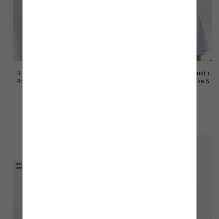
Bluzy damskie (Polska produkt )
Bluzy damskie (Polska produkt )
Roz S/M-L/XL, 1 Kolor Paczka 5
Roz S/M-L/XL, 1 Kolor Paczka 5
szt
szt
60.00 zł
60.00 zł
szczegóły
szczegóły