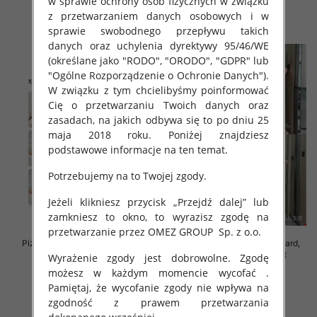
w sprawie ochrony osób fizycznych w związku
z przetwarzaniem danych osobowych i w
szczegóły
szczegóły
sprawie swobodnego przepływu takich
danych oraz uchylenia dyrektywy 95/46/WE
(określane jako "RODO", "ORODO", "GDPR" lub
"Ogólne Rozporządzenie o Ochronie Danych").
W związku z tym chcielibyśmy poinformować
Cię o przetwarzaniu Twoich danych oraz
zasadach, na jakich odbywa się to po dniu 25
maja 2018 roku. Poniżej znajdziesz
podstawowe informacje na ten temat.
Potrzebujemy na to Twojej zgody.
Jeżeli klikniesz przycisk „Przejdź dalej” lub
zamkniesz to okno, to wyrazisz zgodę na
przetwarzanie przez OMEZ GROUP
Sp. z o.o.
Piżama damska Roz M/L/XL, Mix
Piżama damska Roz Standard,
kolor Paczka 12 szt
Mix kolor Paczka 12 szt
Wyrażenie zgody jest dobrowolne. Zgodę
możesz w każdym momencie wycofać .
26.00 zł
37.00 zł
Pamiętaj, że wycofanie zgody nie wpływa na
szczegóły
szczegóły
zgodność z prawem przetwarzania