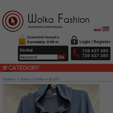
Zawartość Koszyka:
Login
/
Register
0 produkty: 0.00 zł
Szukaj
729 437 385
729 437 385
CATEGORY
>
>
Produkty
Odzież z Polskie
BLUZA