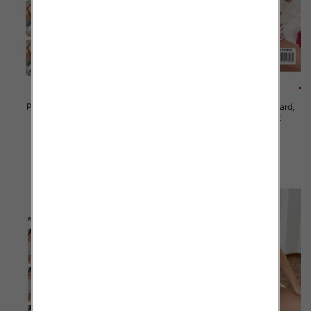
Piżama damska Roz Standard,
Piżama damska Roz Standard,
Mix kolor Paczka 10 szt
Mix kolor Paczka 10 szt
23.00 zł
23.00 zł
szczegóły
szczegóły