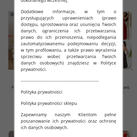
dokonanego wcześniej.
Dodatkowe informacje, w tym o
przysługujących uprawnieniach (prawo
dostępu, sprostowania oraz usunięcia Twoich
danych, ograniczenia ich przetwarzania,
prawo do ich przenoszenia, niepodlegania
zautomatyzowanemu podejmowaniu decyzji,
w tym profilowaniu, a także prawo wyrażenia
sprzeciwu wobec przetwarzania Twoich
danych osobowych) znajdziesz w Polityce
prywatności.
---------------------------------------------------
Piżama damska Roz Standard,
Piżama damska Roz Standard,
Polityka prywatności
Mix kolor Paczka 12 szt
Mix kolor Paczka 12 szt
37.00 zł
32.00 zł
Polityka prywatności sklepu
szczegóły
szczegóły
Zapewniamy naszym Klientom pełne
poszanowanie ich prywatności oraz ochronę
ich danych osobowych.