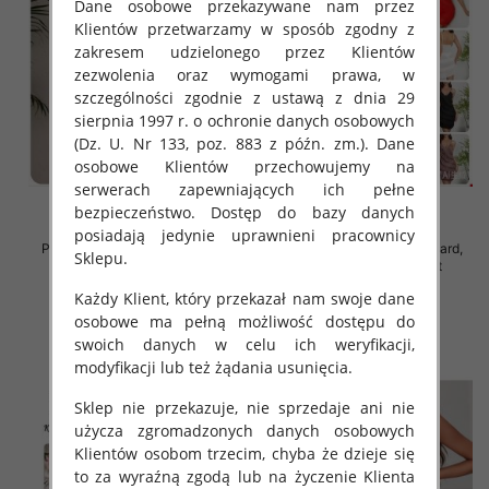
Dane osobowe przekazywane nam przez
Klientów przetwarzamy w sposób zgodny z
zakresem udzielonego przez Klientów
zezwolenia oraz wymogami prawa, w
szczególności zgodnie z ustawą z dnia 29
sierpnia 1997 r. o ochronie danych osobowych
(Dz. U. Nr 133, poz. 883 z późn. zm.). Dane
osobowe Klientów przechowujemy na
serwerach zapewniających ich pełne
bezpieczeństwo. Dostęp do bazy danych
posiadają jedynie uprawnieni pracownicy
Piżama damska Roz Standard,
Piżama damska Roz Standard,
Sklepu.
Mix kolor Paczka 12 szt
Mix kolor Paczka 12 szt
32.00 zł
32.00 zł
Każdy Klient, który przekazał nam swoje dane
osobowe ma pełną możliwość dostępu do
szczegóły
szczegóły
swoich danych w celu ich weryfikacji,
modyfikacji lub też żądania usunięcia.
Sklep nie przekazuje, nie sprzedaje ani nie
użycza zgromadzonych danych osobowych
Klientów osobom trzecim, chyba że dzieje się
to za wyraźną zgodą lub na życzenie Klienta