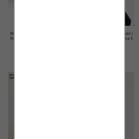
Bluzy damskie (Polska produkt )
Bluzy damskie (Polska produkt )
Roz S/M-L/XL, 1 Kolor Paczka 5
Roz S/M-L/XL, 1 Kolor Paczka 5
szt
szt
60.00 zł
60.00 zł
szczegóły
szczegóły