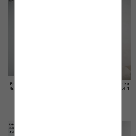
Bluzy damskie (Polska produkt )
Bluzy damska (Polska produkt)
Roz Standard , Mix Kolor Paczka
Roz S/M-L/XL , Paczka 5 szt /1
5 szt
Kolor
59.00 zł
60.00 zł
szczegóły
szczegóły