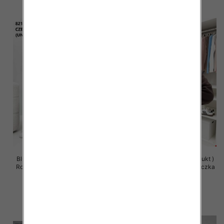
Bluzy damskie (Polska produkt )
Bluzy damskie (Polska produkt )
Roz Standard , Mix Kolor Paczka
Roz Standard , Mix Kolor Paczka
5 szt
5 szt
63.00 zł
59.00 zł
szczegóły
szczegóły