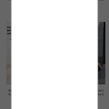
49.00 zł
49.00 zł
szczegóły
szczegóły
Bluza damska (Polska produkt )
Bluza damska (Polska produkt )
Roz Standard, 1 Kolor Paczka 5
Roz Standard, 1 Kolor Paczka 5
szt
szt
58.00 zł
58.00 zł