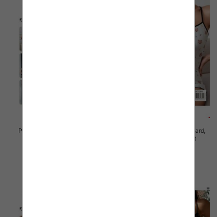
Piżama damska Roz Standard,
Piżama damska Roz Standard,
Mix kolor Paczka 12 szt
Mix kolor Paczka 12 szt
23.00 zł
23.00 zł
szczegóły
szczegóły