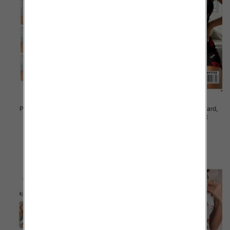
Piżama damska Roz Standard,
Piżama damska Roz Standard,
Mix kolor Paczka 10 szt
Mix kolor Paczka 10 szt
23.00 zł
23.00 zł
szczegóły
szczegóły