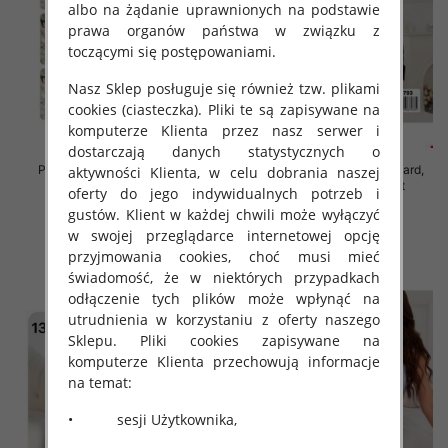
albo na żądanie uprawnionych na podstawie
prawa organów państwa w związku z
toczącymi się postępowaniami.
Nasz Sklep posługuje się również tzw. plikami
cookies (ciasteczka). Pliki te są zapisywane na
komputerze Klienta przez nasz serwer i
dostarczają danych statystycznych o
Piżama damska Roz Standard,
Piżama damska Roz Standard,
aktywności Klienta, w celu dobrania naszej
Mix kolor Paczka 12 szt
Mix kolor Paczka 12 szt
oferty do jego indywidualnych potrzeb i
32.00 zł
32.00 zł
gustów. Klient w każdej chwili może wyłączyć
w swojej przeglądarce internetowej opcję
szczegóły
szczegóły
przyjmowania cookies, choć musi mieć
świadomość, że w niektórych przypadkach
odłączenie tych plików może wpłynąć na
utrudnienia w korzystaniu z oferty naszego
Sklepu. Pliki cookies zapisywane na
komputerze Klienta przechowują informacje
na temat:
• sesji Użytkownika,