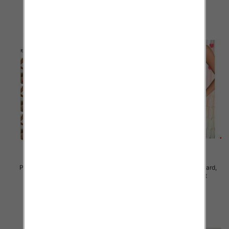
szczegóły
szczegóły
Piżama damska Roz Standard,
Piżama damska Roz Standard,
Mix kolor Paczka 12 szt
Mix kolor Paczka 12 szt
27.00 zł
26.00 zł
szczegóły
szczegóły