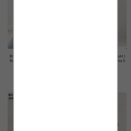
Bluzy damskie (Polska produkt )
Bluzy damskie (Polska produkt )
Roz S/M-L/XL, 1 Kolor Paczka 5
Roz S/M-L/XL, 1 Kolor Paczka 5
szt
szt
57.00 zł
60.00 zł
szczegóły
szczegóły