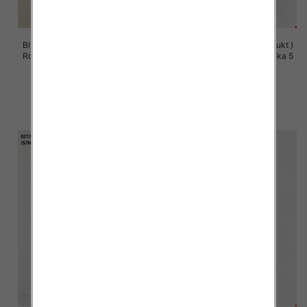
Bluzy damskie (Polska produkt )
Bluzy damskie (Polska produkt )
Roz S/M-L/XL, 1 Kolor Paczka 5
Roz S/M-L/XL, 1 Kolor Paczka 5
szt
szt
60.00 zł
60.00 zł
szczegóły
szczegóły