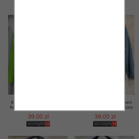
szczegóły
szczegóły
Bluza damska (Polska produkt)
Bluza damska (Polska produkt)
Roz 48-54 Paczka 5 szt /1 Kolor
Roz 48-54 Paczka 5 szt /1 Kolor
39.00 zł
39.00 zł
szczegóły
szczegóły