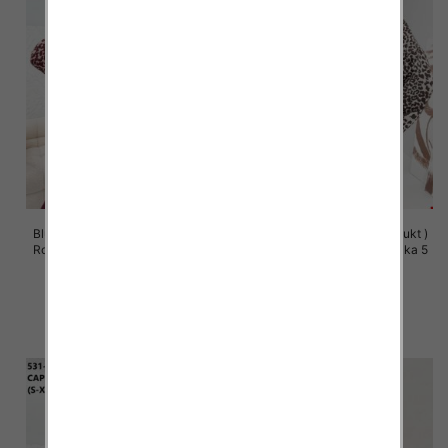
Bluzy damskie (Polska produkt )
Bluzy damskie (Polska produkt )
Roz S/M-L/XL, 1 Kolor Paczka 5
Roz S/M-L/XL, 1 Kolor Paczka 5
szt
szt
57.00 zł
57.00 zł
szczegóły
szczegóły