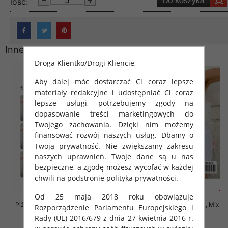
lość:
Inne produkty
Droga Klientko/Drogi Kliencie,
Aby dalej móc dostarczać Ci coraz lepsze
materiały redakcyjne i udostępniać Ci coraz
lepsze usługi, potrzebujemy zgody na
dopasowanie treści marketingowych do
Twojego zachowania. Dzięki nim możemy
finansować rozwój naszych usług. Dbamy o
Twoją prywatność. Nie zwiększamy zakresu
naszych uprawnień. Twoje dane są u nas
bezpieczne, a zgodę możesz wycofać w każdej
chwili na podstronie polityka prywatności.
Od 25 maja 2018 roku obowiązuje
Piżama damska Roz XL-3XL, Mix
Piżama damska Roz M/L/XL, Mix
Rozporządzenie Parlamentu Europejskiego i
kolor Paczka 12 szt
kolor Paczka 12 szt
Rady (UE) 2016/679 z dnia 27 kwietnia 2016 r.
27.00 zł
29.00 zł