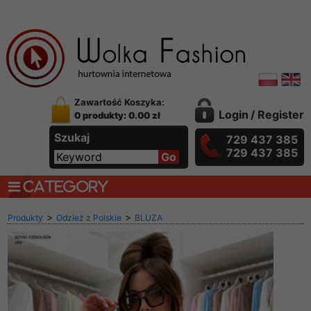
Zawartość Koszyka:
Login
/
Register
0 produkty: 0.00 zł
Szukaj
729 437 385
729 437 385
CATEGORY
>
>
Produkty
Odzież z Polskie
BLUZA