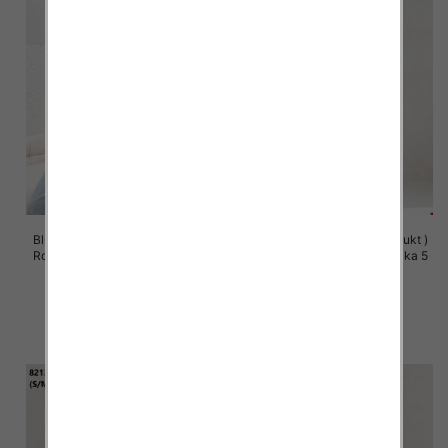
Bluzy damskie (Polska produkt )
Bluzy damskie (Polska produkt )
Roz S/M-L/XL, 1 Kolor Paczka 5
Roz S/M-L/XL, 1 Kolor Paczka 5
szt
szt
57.00 zł
60.00 zł
szczegóły
szczegóły