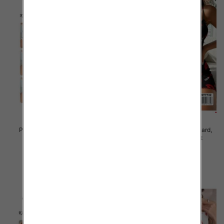
Piżama damska Roz Standard,
Piżama damska Roz Standard,
Mix kolor Paczka 10 szt
Mix kolor Paczka 10 szt
23.00 zł
23.00 zł
szczegóły
szczegóły