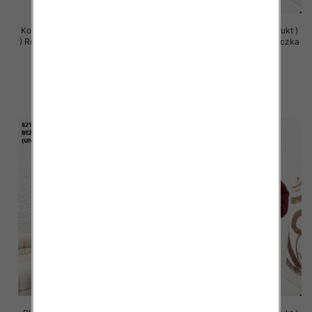
Komplet damskie (Polska produkt
Bluzy damskie (Polska produkt )
) Roz Standard , Mix Kolor Paczka
Roz Standard , Mix Kolor Paczka
5 szt
5 szt
65.00 zł
63.00 zł
szczegóły
szczegóły