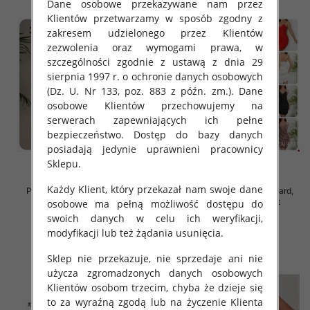
Dane osobowe przekazywane nam przez
Klientów przetwarzamy w sposób zgodny z
zakresem udzielonego przez Klientów
zezwolenia oraz wymogami prawa, w
szczególności zgodnie z ustawą z dnia 29
sierpnia 1997 r. o ochronie danych osobowych
(Dz. U. Nr 133, poz. 883 z późn. zm.). Dane
osobowe Klientów przechowujemy na
serwerach zapewniających ich pełne
bezpieczeństwo. Dostęp do bazy danych
posiadają jedynie uprawnieni pracownicy
Sklepu.
Każdy Klient, który przekazał nam swoje dane
Piżama damska Roz Standard,
Piżama damska Roz Standard,
Mix kolor Paczka 12 szt
Mix kolor Paczka 12 szt
osobowe ma pełną możliwość dostępu do
swoich danych w celu ich weryfikacji,
32.00 zł
32.00 zł
modyfikacji lub też żądania usunięcia.
szczegóły
szczegóły
Sklep nie przekazuje, nie sprzedaje ani nie
użycza zgromadzonych danych osobowych
Klientów osobom trzecim, chyba że dzieje się
to za wyraźną zgodą lub na życzenie Klienta