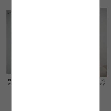
szczegóły
szczegóły
Bluzy damskie (Polska produkt )
Bluzy damska (Polska produkt)
Roz Standard , Mix Kolor Paczka
Roz S/M-L/XL , Paczka 5 szt /1
5 szt
Kolor
59.00 zł
60.00 zł
szczegóły
szczegóły