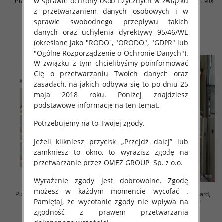
w sprawie ochrony osób fizycznych w związku
Piżama damska Roz XL-3XL, Mix
Piżama damska Roz M/L/XL, Mix
kolor Paczka 12 szt
kolor Paczka 12 szt
z przetwarzaniem danych osobowych i w
sprawie swobodnego przepływu takich
27.00 zł
29.00 zł
danych oraz uchylenia dyrektywy 95/46/WE
szczegóły
szczegóły
(określane jako "RODO", "ORODO", "GDPR" lub
"Ogólne Rozporządzenie o Ochronie Danych").
W związku z tym chcielibyśmy poinformować
Cię o przetwarzaniu Twoich danych oraz
zasadach, na jakich odbywa się to po dniu 25
maja 2018 roku. Poniżej znajdziesz
podstawowe informacje na ten temat.
Potrzebujemy na to Twojej zgody.
Jeżeli klikniesz przycisk „Przejdź dalej” lub
zamkniesz to okno, to wyrazisz zgodę na
przetwarzanie przez OMEZ GROUP
Sp. z o.o.
Wyrażenie zgody jest dobrowolne. Zgodę
możesz w każdym momencie wycofać .
Piżama damska Roz M/L/XL, Mix
Piżama damska Roz Standard,
Pamiętaj, że wycofanie zgody nie wpływa na
kolor Paczka 12 szt
Mix kolor Paczka 12 szt
zgodność z prawem przetwarzania
26.00 zł
37.00 zł