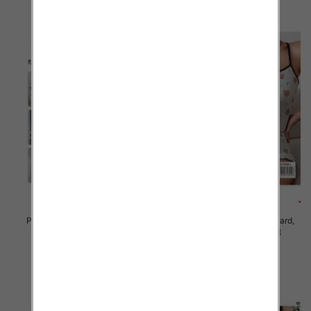
Piżama damska Roz Standard,
Piżama damska Roz Standard,
Mix kolor Paczka 12 szt
Mix kolor Paczka 12 szt
23.00 zł
23.00 zł
szczegóły
szczegóły