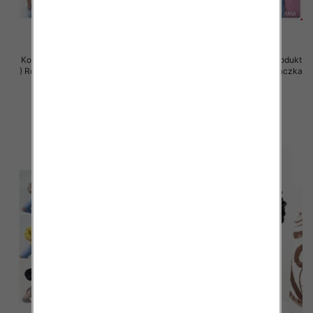
Komplet damskie (Polska produkt
Komplet damskie (Polska produkt
) Roz Standard , Mix Kolor Paczka
) Roz Standard , Mix Kolor Paczka
5 szt
5 szt
66.00 zł
66.00 zł
szczegóły
szczegóły