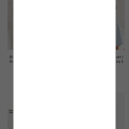
Bluzy damskie (Polska produkt )
Bluzy damskie (Polska produkt )
Roz S/M-L/XL, 1 Kolor Paczka 5
Roz S/M-L/XL, 1 Kolor Paczka 5
szt
szt
60.00 zł
60.00 zł
szczegóły
szczegóły