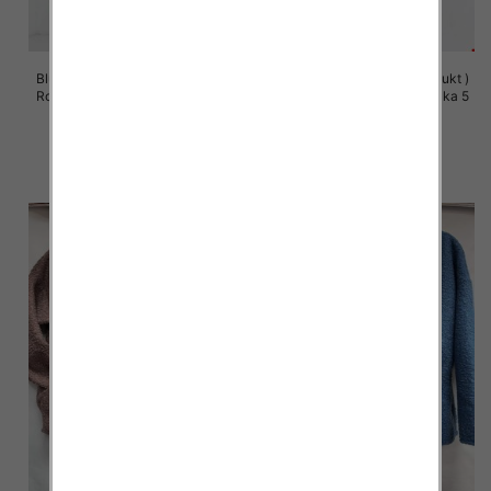
Bluzy damskie (Polska produkt )
Bluzy damskie (Polska produkt )
Roz S/M-L/XL, 1 Kolor Paczka 5
Roz S/M-L/XL, 1 Kolor Paczka 5
szt
szt
60.00 zł
60.00 zł
szczegóły
szczegóły