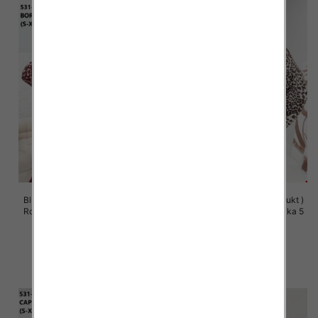
Bluzy damskie (Polska produkt )
Bluzy damskie (Polska produkt )
Roz S/M-L/XL, 1 Kolor Paczka 5
Roz S/M-L/XL, 1 Kolor Paczka 5
szt
szt
57.00 zł
57.00 zł
szczegóły
szczegóły