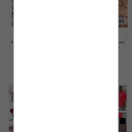
Piżama damska Roz Standard,
Piżama damska Roz Standard,
Mix kolor Paczka 10 szt
Mix kolor Paczka 10 szt
23.00 zł
23.00 zł
szczegóły
szczegóły