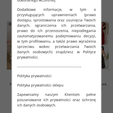
dokonanego wcześniej.
szczegóły
szczegóły
Dodatkowe informacje, w tym o
przysługujących uprawnieniach (prawo
dostępu, sprostowania oraz usunięcia Twoich
danych, ograniczenia ich przetwarzania,
prawo do ich przenoszenia, niepodlegania
zautomatyzowanemu podejmowaniu decyzji,
w tym profilowaniu, a także prawo wyrażenia
sprzeciwu wobec przetwarzania Twoich
danych osobowych) znajdziesz w Polityce
prywatności.
---------------------------------------------------
Polityka prywatności
Piżama damska Roz Standard,
Piżama damska Roz Standard,
Polityka prywatności sklepu
Mix kolor Paczka 12 szt
Mix kolor Paczka 12 szt
Zapewniamy naszym Klientom pełne
37.00 zł
32.00 zł
poszanowanie ich prywatności oraz ochronę
szczegóły
szczegóły
ich danych osobowych.