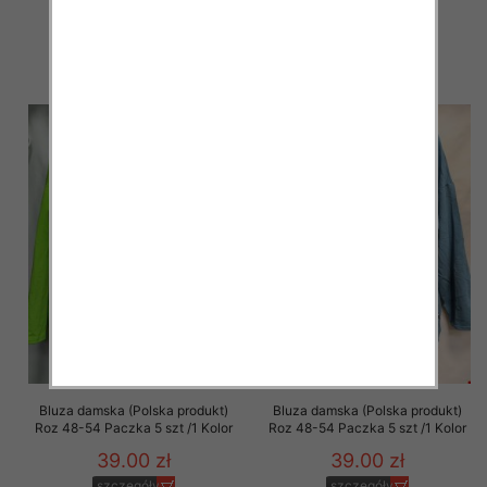
szt
szt
58.00 zł
58.00 zł
szczegóły
szczegóły
Bluza damska (Polska produkt)
Bluza damska (Polska produkt)
Roz 48-54 Paczka 5 szt /1 Kolor
Roz 48-54 Paczka 5 szt /1 Kolor
39.00 zł
39.00 zł
szczegóły
szczegóły