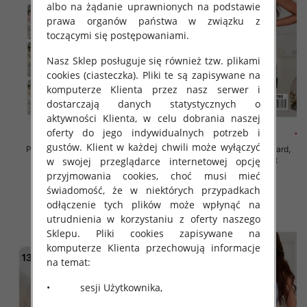
albo na żądanie uprawnionych na podstawie
prawa organów państwa w związku z
toczącymi się postępowaniami.
Nasz Sklep posługuje się również tzw. plikami
cookies (ciasteczka). Pliki te są zapisywane na
komputerze Klienta przez nasz serwer i
dostarczają danych statystycznych o
aktywności Klienta, w celu dobrania naszej
oferty do jego indywidualnych potrzeb i
gustów. Klient w każdej chwili może wyłączyć
Piżama damska Roz Standard,
Piżama damska Roz Standard,
Mix kolor Paczka 12 szt
Mix kolor Paczka 12 szt
w swojej przeglądarce internetowej opcję
przyjmowania cookies, choć musi mieć
32.00 zł
32.00 zł
świadomość, że w niektórych przypadkach
szczegóły
szczegóły
odłączenie tych plików może wpłynąć na
utrudnienia w korzystaniu z oferty naszego
Sklepu. Pliki cookies zapisywane na
komputerze Klienta przechowują informacje
na temat:
• sesji Użytkownika,