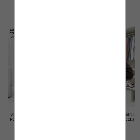
63.00 zł
63.00 zł
szczegóły
szczegóły
Bluzy damskie (Polska produkt )
Bluzy damskie (Polska produkt )
Roz Standard , Mix Kolor Paczka
Roz Standard , Mix Kolor Paczka
5 szt
5 szt
63.00 zł
59.00 zł