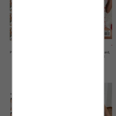
Piżama damska Roz Standard,
Piżama damska Roz Standard,
Mix kolor Paczka 10 szt
Mix kolor Paczka 10 szt
23.00 zł
23.00 zł
szczegóły
szczegóły