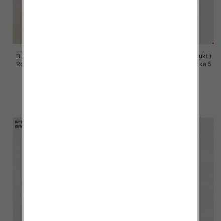
Bluzy damskie (Polska produkt )
Bluzy damskie (Polska produkt )
Roz S/M-L/XL, 1 Kolor Paczka 5
Roz S/M-L/XL, 1 Kolor Paczka 5
szt
szt
60.00 zł
60.00 zł
szczegóły
szczegóły