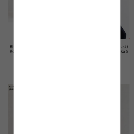
Bluzy damskie (Polska produkt )
Bluzy damskie (Polska produkt )
Roz S/M-L/XL, 1 Kolor Paczka 5
Roz S/M-L/XL, 1 Kolor Paczka 5
szt
szt
60.00 zł
60.00 zł
szczegóły
szczegóły