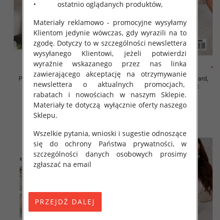
• ostatnio oglądanych produktów,
Materiały reklamowo - promocyjne wysyłamy
Klientom jedynie wówczas, gdy wyrazili na to
zgodę. Dotyczy to w szczególności newslettera
wysyłanego Klientowi, jeżeli potwierdzi
wyraźnie wskazanego przez nas linka
zawierającego akceptację na otrzymywanie
Piżama damska Roz Standard,
Piżama damska Roz Standard,
newslettera o aktualnych promocjach,
Mix kolor Paczka 12 szt
Mix kolor Paczka 12 szt
rabatach i nowościach w naszym Sklepie.
29.00 zł
29.00 zł
Materiały te dotyczą wyłącznie oferty naszego
szczegóły
szczegóły
Sklepu.
Wszelkie pytania, wnioski i sugestie odnoszące
się do ochrony Państwa prywatności, w
szczególności danych osobowych prosimy
zgłaszać na email