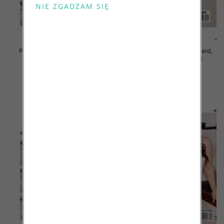
Piżama damska Roz Standard,
Piżama damska Roz Standard,
Mix kolor Paczka 12 szt
Mix kolor Paczka 12 szt
29.00 zł
29.00 zł
szczegóły
szczegóły