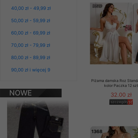
Klientów zezwolenia 
40,00 zł - 49,99 zł
ochronie danych osobo
serwerach zapewniają
50,00 zł - 59,99 zł
pracownicy Sklepu.
60,00 zł - 69,99 zł
Każdy Klient, który p
ich weryfikacji, modyfik
70,00 zł - 79,99 zł
Sklep nie przekazuje,
80,00 zł - 89,99 zł
chyba że dzieje się t
prawa organów państwa
90,00 zł i więcej 9
Nasz Sklep posługuje si
Spodnie damskie
Piżama damska Roz Standa
przez nasz serwer i do
jeansy Roz 25-30, 1
kolor Paczka 12 sz
Kolor Paczka 10 szt
NOWE
jego indywidualnych po
32.00 zł
61.00 zł
opcję przyjmowania co
PRODUKTY
szczegóły
może wpłynąć na utrud
szczegóły
Klienta przechowują in
• sesji Użytkownik
• ostatnio oglądany