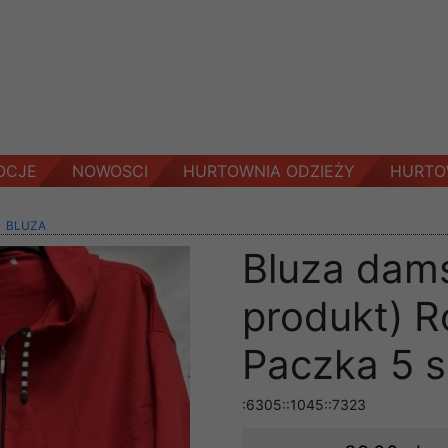
OCJE
NOWOSCI
HURTOWNIA ODZIEŻY
HURTO
>
BLUZA
Bluza dams
produkt) 
Paczka 5 sz
:6305::1045::7323