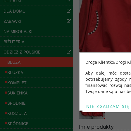
DODATKI
jeansy Roz 29-36, 1
Kolor Paczka 10 szt
DLA DOMU
57.00 zł
szczegóły
ZABAWKI
NA MIKOŁAJKI
BIŻUTERIA
ODZIEŻ Z POLSKIE
Droga Klientko/Drogi Kl
BLUZA
BLUZKA
Aby dalej móc dostar
potrzebujemy zgody 
KOMPLET
finansować rozwój na
Twoje dane są u nas be
SUKIENKA
Od 25 maja 2018 roku
SPODNIE
kwietnia 2016 r. w sp
Spodnie damskie
KOSZULA
swobodnego przepływu
jeansy Roz 25-30, 1
Kolor Paczka 10 szt
"GDPR" lub "Ogólne R
SPÓDNICE
Inne produkty
61.00 zł
przetwarzaniu Twoich