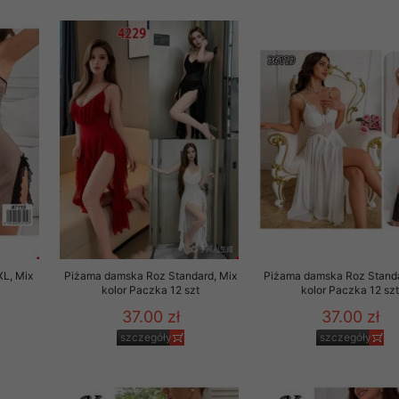
rzetwarzanie przez OMEZ
że wycofanie zgody nie
towania oraz usunięcia
ania zautomatyzowanemu
 przetwarzania Twoich
L, Mix
Piżama damska Roz Standard, Mix
Piżama damska Roz Standa
t
kolor Paczka 12 szt
kolor Paczka 12 sz
37.00 zł
37.00 zł
szczegóły
szczegóły
ych osobowych.
sem udzielonego przez