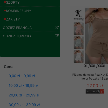
znajdziesz podstawowe
SZORTY
szczegóły
Potrzebujemy na to Two
KOMBINEZONY
ŻAKIETY
Jeżeli klikniesz przyc
GROUP
Sp. z o.o.
ODZIEŻ FRANCJA
Wyrażenie zgody jest 
ODZIEŻ TURECKA
wpływa na zgodność z 
Dodatkowe informacje,
Twoich danych, ograni
podejmowaniu decyzji
danych osobowych) znaj
Cena
-------------------------------
Piżama damska Roz XL-3X
0,00 zł - 9,99 zł
Spodnie damskie
kolor Paczka 12 sz
Polityka prywatności
jeansy Roz 25-30, 1
Kolor Paczka 10 szt
27.00 zł
10,00 zł - 19,99 zł
Polityka prywatności s
61.00 zł
szczegóły
20,00 zł - 29,99 zł
szczegóły
Zapewniamy naszym Kli
30,00 zł - 39,99 zł
Dane osobowe przekaz