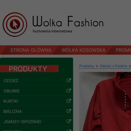
STRONA GŁÓWNA
WÓLKA KOSOWSKA
PROM
>
Produkty
Odzież z Polskie
PRODUKTY
ODZIEŻ
OBUWIE
KURTKI
BIELIZNA
JEANSY (SPODNIE)
Spodnie damskie