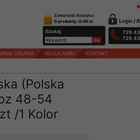
Zawartość Koszyka:
Login
/
R
0 produkty: 0.00 zł
Szukaj
729 4
729 4
WNIA OBUWIA
REGULAMIN
KONTAKT
ka (Polska
Roz 48-54
t /1 Kolor