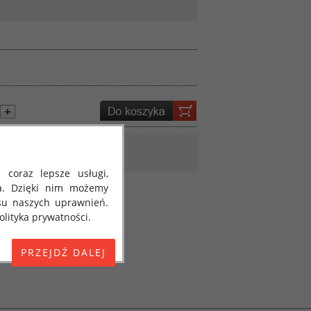
 coraz lepsze usługi,
a. Dzięki nim możemy
su naszych uprawnień.
lityka prywatności.
E) 2016/679 z dnia 27
 osobowych i w sprawie
jako "RODO", "ORODO",
my poinformować Cię o
ja 2018 roku. Poniżej