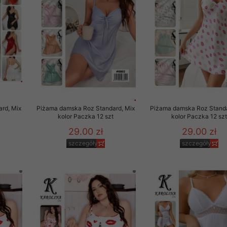
 promocyjne wysyłamy Klientom jedynie wówczas, gdy wyrazili na 
ttera wysyłanego Klientowi, jeżeli potwierdzi wyraźnie wskaz
ację na otrzymywanie newslettera o aktualnych promocjach, ra
ały te dotyczą wyłącznie oferty naszego Sklepu.
oski i sugestie odnoszące się do ochrony Państwa prywatności, 
aszać na email
rd, Mix
Piżama damska Roz Standard, Mix
Piżama damska Roz Standa
t
kolor Paczka 12 szt
kolor Paczka 12 sz
29.00 zł
29.00 zł
szczegóły
szczegóły