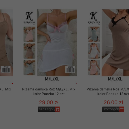
 informacje na ten temat.
jej zgody.
isk „Przejdź dalej” lub zamkniesz to okno, to wyrazisz zgodę na p
dobrowolne. Zgodę możesz w każdym momencie wycofać . Pamiętaj, 
prawem przetwarzania dokonanego wcześniej.
 w tym o przysługujących uprawnieniach (prawo dostępu, spros
czenia ich przetwarzania, prawo do ich przenoszenia, niepodleg
, w tym profilowaniu, a także prawo wyrażenia sprzeciwu wobec
dziesz w Polityce prywatności.
--------------------
L, Mix
Piżama damska Roz M/L/XL, Mix
Piżama damska Roz M/L/X
t
kolor Paczka 12 szt
kolor Paczka 12 sz
29.00 zł
26.00 zł
klepu
szczegóły
szczegóły
entom pełne poszanowanie ich prywatności oraz ochronę ich dan
ywane nam przez Klientów przetwarzamy w sposób zgodny z zakre