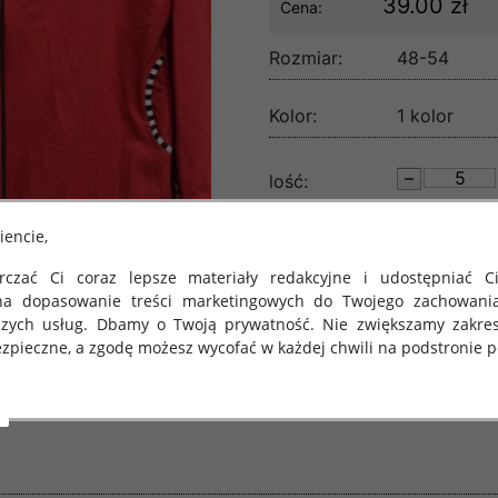
39.00 zł
Cena:
Rozmiar:
48-54
Kolor:
1 kolor
lość:
iencie,
czać Ci coraz lepsze materiały redakcyjne i udostępniać Ci
na dopasowanie treści marketingowych do Twojego zachowani
szych usług. Dbamy o Twoją prywatność. Nie zwiększamy zakre
zpieczne, a zgodę możesz wycofać w każdej chwili na podstronie po
 obowiązuje Rozporządzenie Parlamentu Europejskiego i Rady (U
rawie ochrony osób fizycznych w związku z przetwarzaniem danych
 takich danych oraz uchylenia dyrektywy 95/46/WE (określane 
ozporządzenie o Ochronie Danych"). W związku z tym chcielibyś
 danych oraz zasadach, na jakich odbywa się to po dniu 25 ma