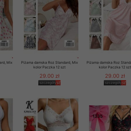
to zgodę. Dotyczy to w
anego przez nas linka
batach i nowościach w
w szczególności danych
rd, Mix
Piżama damska Roz Standard, Mix
Piżama damska Roz Standa
t
kolor Paczka 12 szt
kolor Paczka 12 sz
29.00 zł
29.00 zł
szczegóły
szczegóły