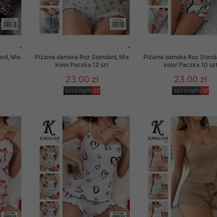
rd, Mix
Piżama damska Roz Standard, Mix
Piżama damska Roz Standa
t
kolor Paczka 12 szt
kolor Paczka 10 sz
23.00 zł
23.00 zł
szczegóły
szczegóły