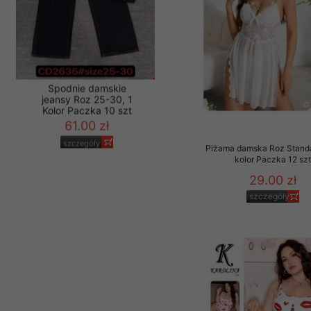
Materiały reklamowo -
szczególności newsle
zawierającego akcept
naszym Sklepie. Materi
Wszelkie pytania, wni
osobowych prosimy zgł
Spodnie damskie
Piżama damska Roz Standa
jeansy Roz 25-30, 1
kolor Paczka 12 sz
Kolor Paczka 10 szt
61.00 zł
29.00 zł
szczegóły
szczegóły