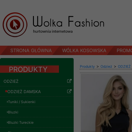
STRONA GŁÓWNA
WÓLKA KOSOWSKA
PROM
>
>
Produkty
Odzież
ODZIEŻ
PRODUKTY
ODZIEŻ
ODZIEŻ DAMSKA
Tuniki / Sukienki
Bluzki
Bluzki Tureckie