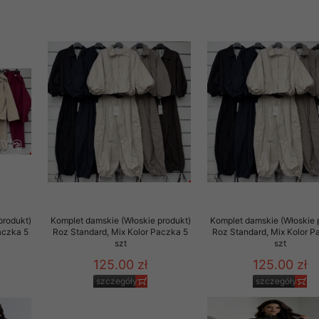
 informacje na ten temat.
jej zgody.
isk „Przejdź dalej” lub zamkniesz to okno, to wyrazisz zgodę na p
dobrowolne. Zgodę możesz w każdym momencie wycofać . Pamiętaj, 
prawem przetwarzania dokonanego wcześniej.
 w tym o przysługujących uprawnieniach (prawo dostępu, spros
czenia ich przetwarzania, prawo do ich przenoszenia, niepodleg
, w tym profilowaniu, a także prawo wyrażenia sprzeciwu wobec
dziesz w Polityce prywatności.
--------------------
produkt)
Komplet damskie (Włoskie produkt)
Komplet damskie (Włoskie 
aczka 5
Roz Standard, Mix Kolor Paczka 5
Roz Standard, Mix Kolor P
szt
szt
125.00 zł
125.00 zł
klepu
szczegóły
szczegóły
entom pełne poszanowanie ich prywatności oraz ochronę ich dan
ywane nam przez Klientów przetwarzamy w sposób zgodny z zakre