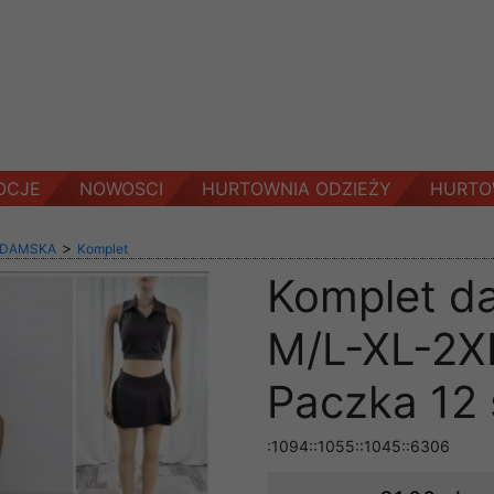
OCJE
NOWOSCI
HURTOWNIA ODZIEŻY
HURTO
>
 DAMSKA
Komplet
Komplet d
M/L-XL-2XL
Paczka 12 
:1094::1055::1045::6306