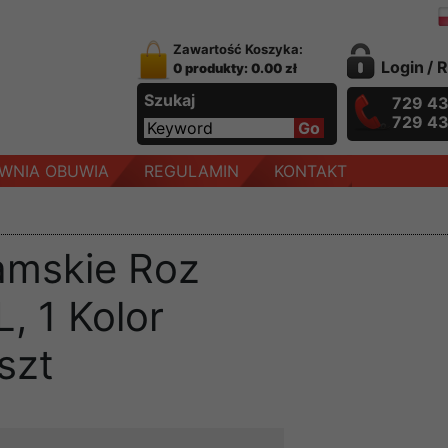
Zawartość Koszyka:
Login
/
R
0 produkty: 0.00 zł
Szukaj
729 4
729 4
WNIA OBUWIA
REGULAMIN
KONTAKT
amskie Roz
, 1 Kolor
szt