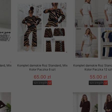
29 sierpnia 1997 r. o
entów przechowujemy na
ją jedynie uprawnieni
o swoich danych w celu
ientów osobom trzecim,
awnionych na podstawie
ne na komputerze Klienta
ard, Mix
Komplet damskie Roz Standard, Mix
Komplet damskie Roz Stand
brania naszej oferty do
Kolor Paczka 6 szt
Kolor Paczka 12 sz
zeglądarce internetowej
65.00 zł
55.00 zł
odłączenie tych plików
szczegóły
szczegóły
pisywane na komputerze