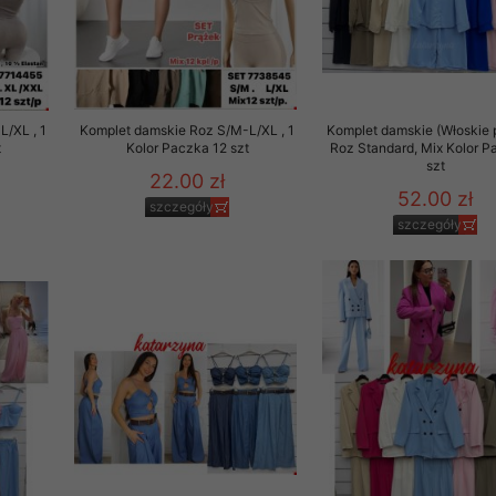
/XL , 1
Komplet damskie Roz S/M-L/XL , 1
Komplet damskie (Włoskie 
t
Kolor Paczka 12 szt
Roz Standard, Mix Kolor P
szt
22.00 zł
52.00 zł
szczegóły
szczegóły