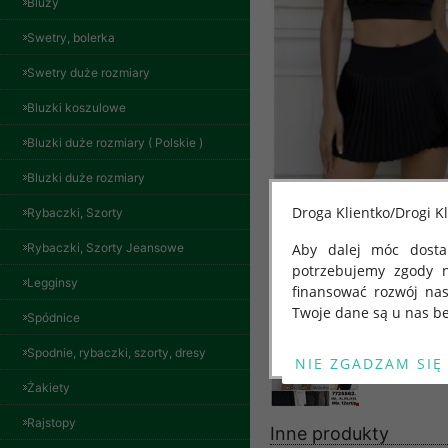
Bluzy
Swetry, bolerka
Swetry duże rozmiary
Bluzki koszulowe
Bluzki duże rozmiary ( Polskie )
Bluzki duże rozmiary
Droga Klientko/Drogi Kl
Rybaczki, Szorty
Rybaczki, Szorty Jeansowe
Aby dalej móc dostar
potrzebujemy zgody 
Legginsy
finansować rozwój na
Twoje dane są u nas be
Spódnice
Od 25 maja 2018 roku
Spodnie, rybaczki, szorty, dresy
kwietnia 2016 r. w sp
Żakiety
swobodnego przepływu
"GDPR" lub "Ogólne R
Bluzy damskie Roz
Rajstopy
L-3XL. 1 kolor.
Inne produkty
przetwarzaniu Twoich
Paczka 10 szt