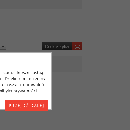
 coraz lepsze usługi,
a. Dzięki nim możemy
su naszych uprawnień.
lityka prywatności.
E) 2016/679 z dnia 27
 osobowych i w sprawie
jako "RODO", "ORODO",
my poinformować Cię o
ja 2018 roku. Poniżej