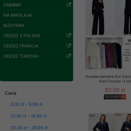
ZABAWKI
Klientów zezwolenia 
ochronie danych osobo
NA MIKOŁAJKI
serwerach zapewniają
pracownicy Sklepu.
BIŻUTERIA
Każdy Klient, który p
ODZIEŻ Z POLSKIE
ich weryfikacji, modyfik
ODZIEŻ FRANCJA
Sklep nie przekazuje,
ODZIEŻ TURECKA
chyba że dzieje się t
prawa organów państwa
Nasz Sklep posługuje si
Komplet damskie Roz Stand
przez nasz serwer i do
Kolor Paczka 12 sz
Bluzy damskie Roz
jego indywidualnych po
82.00 zł
L-3XL. 1 kolor.
Cena
opcję przyjmowania co
Paczka 10 szt
szczegóły
może wpłynąć na utrud
39.00 zł
0,00 zł - 9,99 zł
Klienta przechowują in
szczegóły
10,00 zł - 19,99 zł
• sesji Użytkownik
• ostatnio oglądany
20,00 zł - 29,99 zł