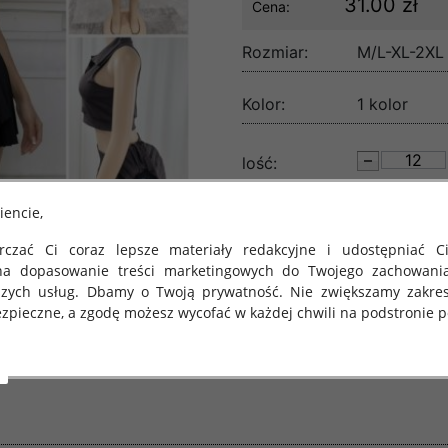
31.00 zł
Cena:
Rozmiar:
M/L-XL-2XL
Kolor:
1 kolor
lość:
iencie,
czać Ci coraz lepsze materiały redakcyjne i udostępniać Ci
na dopasowanie treści marketingowych do Twojego zachowani
szych usług. Dbamy o Twoją prywatność. Nie zwiększamy zakre
zpieczne, a zgodę możesz wycofać w każdej chwili na podstronie po
 obowiązuje Rozporządzenie Parlamentu Europejskiego i Rady (U
rawie ochrony osób fizycznych w związku z przetwarzaniem danych
 takich danych oraz uchylenia dyrektywy 95/46/WE (określane 
ozporządzenie o Ochronie Danych"). W związku z tym chcielibyś
 danych oraz zasadach, na jakich odbywa się to po dniu 25 ma