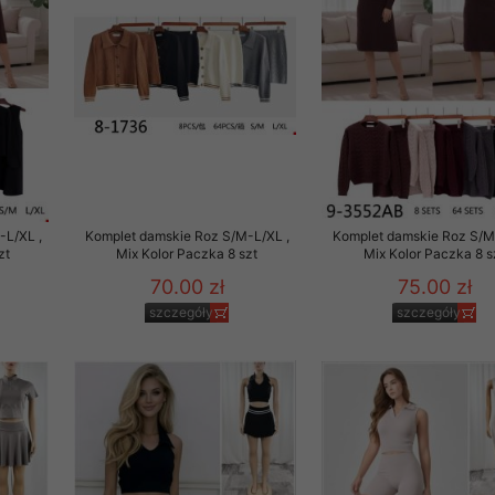
to zgodę. Dotyczy to w
anego przez nas linka
batach i nowościach w
w szczególności danych
-L/XL ,
Komplet damskie Roz S/M-L/XL ,
Komplet damskie Roz S/M
zt
Mix Kolor Paczka 8 szt
Mix Kolor Paczka 8 s
70.00 zł
75.00 zł
szczegóły
szczegóły