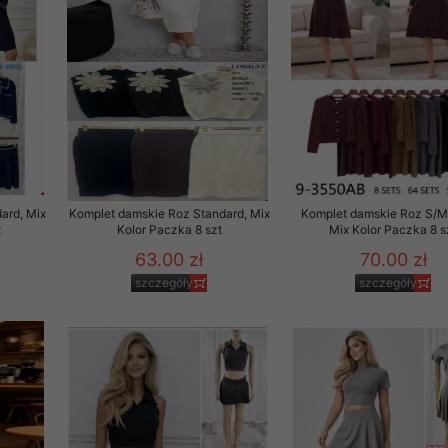
 promocyjne wysyłamy Klientom jedynie wówczas, gdy wyrazili na 
ttera wysyłanego Klientowi, jeżeli potwierdzi wyraźnie wskaz
ację na otrzymywanie newslettera o aktualnych promocjach, ra
ały te dotyczą wyłącznie oferty naszego Sklepu.
oski i sugestie odnoszące się do ochrony Państwa prywatności, 
aszać na email
ard, Mix
Komplet damskie Roz Standard, Mix
Komplet damskie Roz S/M
t
Kolor Paczka 8 szt
Mix Kolor Paczka 8 s
63.00 zł
70.00 zł
szczegóły
szczegóły