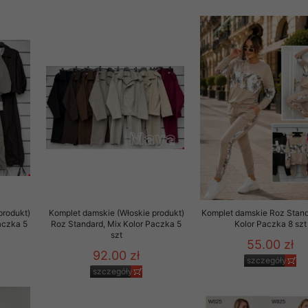
rzetwarzanie przez OMEZ
że wycofanie zgody nie
towania oraz usunięcia
ania zautomatyzowanemu
 przetwarzania Twoich
produkt)
Komplet damskie (Włoskie produkt)
Komplet damskie Roz Stand
aczka 5
Roz Standard, Mix Kolor Paczka 5
Kolor Paczka 8 szt
szt
55.00 zł
92.00 zł
szczegóły
szczegóły
ych osobowych.
sem udzielonego przez