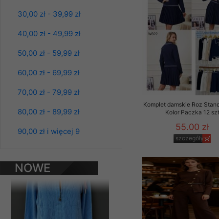
Materiały reklamowo -
30,00 zł - 39,99 zł
szczególności newsle
zawierającego akcept
40,00 zł - 49,99 zł
naszym Sklepie. Materi
50,00 zł - 59,99 zł
Wszelkie pytania, wni
osobowych prosimy zgł
60,00 zł - 69,99 zł
70,00 zł - 79,99 zł
Komplet damskie Roz Stand
80,00 zł - 89,99 zł
Kolor Paczka 12 sz
Bluzy damskie Roz
L-3XL. 1 kolor.
55.00 zł
Paczka 10 szt
90,00 zł i więcej 9
szczegóły
39.00 zł
szczegóły
NOWE
PRODUKTY