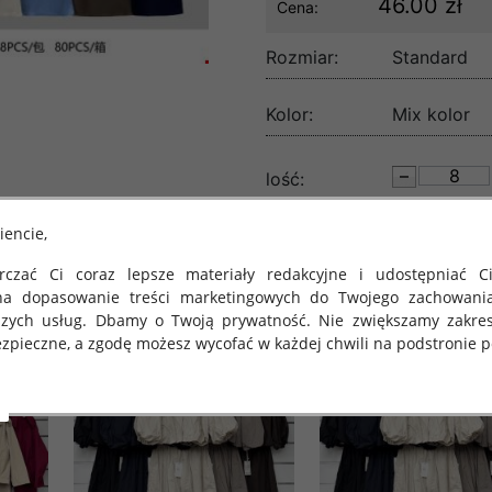
46.00 zł
Cena:
Rozmiar:
Standard
Kolor:
Mix kolor
lość:
iencie,
czać Ci coraz lepsze materiały redakcyjne i udostępniać Ci
na dopasowanie treści marketingowych do Twojego zachowani
szych usług. Dbamy o Twoją prywatność. Nie zwiększamy zakre
zpieczne, a zgodę możesz wycofać w każdej chwili na podstronie po
 obowiązuje Rozporządzenie Parlamentu Europejskiego i Rady (U
rawie ochrony osób fizycznych w związku z przetwarzaniem danych
 takich danych oraz uchylenia dyrektywy 95/46/WE (określane 
ozporządzenie o Ochronie Danych"). W związku z tym chcielibyś
 danych oraz zasadach, na jakich odbywa się to po dniu 25 ma