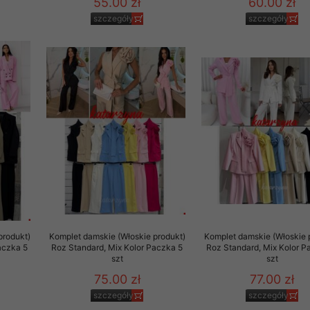
55.00 zł
60.00 zł
szczegóły
szczegóły
produkt)
Komplet damskie (Włoskie produkt)
Komplet damskie (Włoskie 
aczka 5
Roz Standard, Mix Kolor Paczka 5
Roz Standard, Mix Kolor P
szt
szt
75.00 zł
77.00 zł
szczegóły
szczegóły