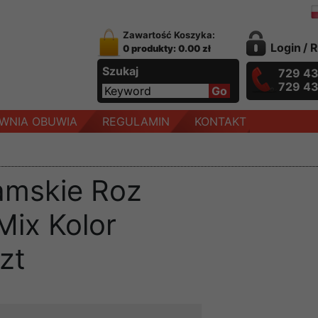
Zawartość Koszyka:
Login
/
R
0 produkty: 0.00 zł
Szukaj
729 4
729 4
WNIA OBUWIA
REGULAMIN
KONTAKT
amskie Roz
Mix Kolor
zt