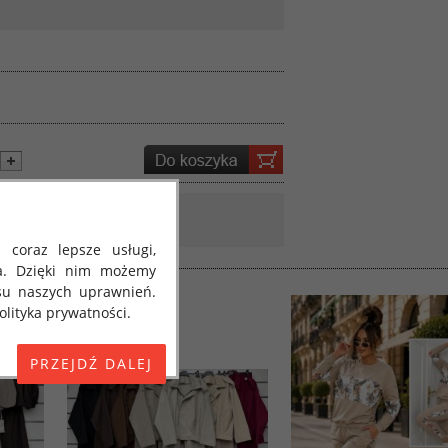
 coraz lepsze usługi,
a. Dzięki nim możemy
su naszych uprawnień.
lityka prywatności.
E) 2016/679 z dnia 27
 osobowych i w sprawie
jako "RODO", "ORODO",
my poinformować Cię o
ja 2018 roku. Poniżej