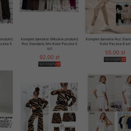
rzetwarzanie przez OMEZ
produkt)
Komplet damskie (Włoskie produkt)
Komplet damskie Roz Stand
że wycofanie zgody nie
aczka 5
Roz Standard, Mix Kolor Paczka 5
Kolor Paczka 8 szt
szt
55.00 zł
92.00 zł
towania oraz usunięcia
szczegóły
ania zautomatyzowanemu
szczegóły
 przetwarzania Twoich
ych osobowych.
sem udzielonego przez