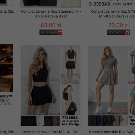
 promocyjne wysyłamy Klientom jedynie wówczas, gdy wyrazili na 
ard, Mix
Komplet damskie Roz Standard, Mix
Komplet damskie Roz S/M
ttera wysyłanego Klientowi, jeżeli potwierdzi wyraźnie wskaz
t
Kolor Paczka 8 szt
Mix Kolor Paczka 8 s
ację na otrzymywanie newslettera o aktualnych promocjach, ra
63.00 zł
70.00 zł
ały te dotyczą wyłącznie oferty naszego Sklepu.
szczegóły
szczegóły
oski i sugestie odnoszące się do ochrony Państwa prywatności, 
aszać na email
ard, Mix
Komplet damskie Roz M/L-XL-2XL,
Komplet damskie Roz S/M-L