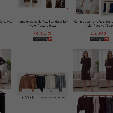
29 sierpnia 1997 r. o
entów przechowujemy na
ją jedynie uprawnieni
ard, Mix
Komplet damskie Roz Standard, Mix
Komplet damskie Roz Stand
Kolor Paczka 6 szt
Kolor Paczka 12 sz
o swoich danych w celu
65.00 zł
55.00 zł
szczegóły
szczegóły
ientów osobom trzecim,
awnionych na podstawie
ne na komputerze Klienta
brania naszej oferty do
zeglądarce internetowej
odłączenie tych plików
pisywane na komputerze