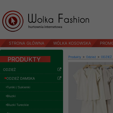
STRONA GŁÓWNA
WÓLKA KOSOWSKA
PROM
>
>
Produkty
Odzież
ODZIEŻ
PRODUKTY
ODZIEŻ
ODZIEŻ DAMSKA
Tuniki / Sukienki
Bluzki
Bluzki Tureckie