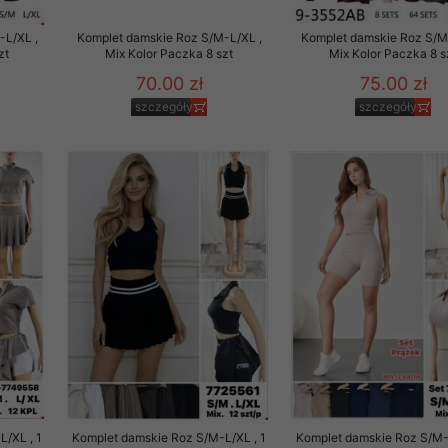
to zgodę. Dotyczy to w
-L/XL ,
Komplet damskie Roz S/M-L/XL ,
Komplet damskie Roz S/M
anego przez nas linka
zt
Mix Kolor Paczka 8 szt
Mix Kolor Paczka 8 s
batach i nowościach w
70.00 zł
75.00 zł
szczegóły
szczegóły
w szczególności danych
/XL , 1
Komplet damskie Roz S/M-L/XL , 1
Komplet damskie Roz S/M-L