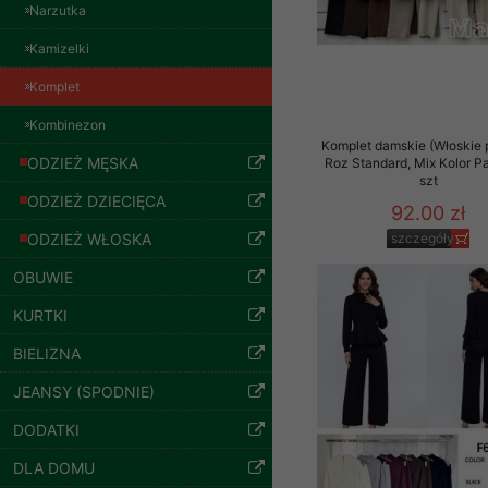
znajdziesz podstawowe
Paczka 10 szt
Narzutka
54.00 zł
Potrzebujemy na to Two
Kamizelki
szczegóły
Jeżeli klikniesz przyc
Komplet
GROUP
Sp. z o.o.
Kombinezon
Komplet damskie (Włoskie 
Wyrażenie zgody jest 
ODZIEŻ MĘSKA
Roz Standard, Mix Kolor P
wpływa na zgodność z 
szt
ODZIEŻ DZIECIĘCA
92.00 zł
Dodatkowe informacje,
Twoich danych, ograni
ODZIEŻ WŁOSKA
szczegóły
podejmowaniu decyzji
OBUWIE
danych osobowych) znaj
KURTKI
-------------------------------
BIELIZNA
Polityka prywatności
JEANSY (SPODNIE)
Bluzy damskie Roz
Polityka prywatności s
L-3XL. 1 kolor.
DODATKI
Paczka 10 szt
Zapewniamy naszym Kli
54.00 zł
DLA DOMU
Dane osobowe przekaz
szczegóły