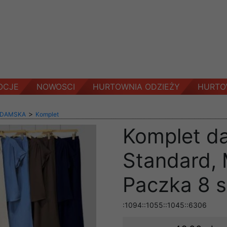
OCJE
NOWOSCI
HURTOWNIA ODZIEŻY
HURTO
>
 DAMSKA
Komplet
Komplet d
Standard, 
Paczka 8 s
:1094::1055::1045::6306