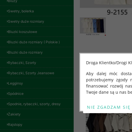
Bluzy
Swetry, bolerka
Swetry duże rozmiary
Bluzki koszulowe
Bluzki duże rozmiary ( Polskie )
Bluzki duże rozmiary
Droga Klientko/Drogi Kl
Rybaczki, Szorty
Rybaczki, Szorty Jeansowe
Aby dalej móc dostar
Inne produkty
potrzebujemy zgody 
Legginsy
finansować rozwój na
Twoje dane są u nas be
Spódnice
Od 25 maja 2018 roku
Spodnie, rybaczki, szorty, dresy
kwietnia 2016 r. w sp
Żakiety
swobodnego przepływu
"GDPR" lub "Ogólne R
Rajstopy
Bluzy damskie Roz
przetwarzaniu Twoich
L-3XL. 1 kolor.