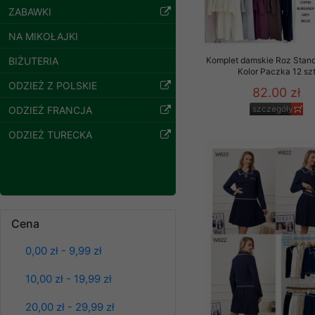
ZABAWKI
Klientów zezwolenia 
ochronie danych osobo
NA MIKOŁAJKI
serwerach zapewniają
pracownicy Sklepu.
BIŻUTERIA
Komplet damskie Roz Stand
Kolor Paczka 12 sz
Każdy Klient, który p
ODZIEŻ Z POLSKIE
82.00 zł
ich weryfikacji, modyfik
szczegóły
ODZIEŻ FRANCJA
Sklep nie przekazuje,
ODZIEŻ TURECKA
chyba że dzieje się t
prawa organów państwa
Nasz Sklep posługuje si
przez nasz serwer i do
jego indywidualnych po
Bluzy damskie Roz
Cena
opcję przyjmowania co
L-3XL. 1 kolor.
może wpłynąć na utrud
Paczka 10 szt
0,00 zł - 9,99 zł
Klienta przechowują in
39.00 zł
szczegóły
10,00 zł - 19,99 zł
• sesji Użytkownik
• ostatnio oglądany
20,00 zł - 29,99 zł