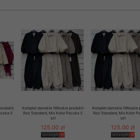
 informacje na ten temat.
jej zgody.
isk „Przejdź dalej” lub zamkniesz to okno, to wyrazisz zgodę na p
dobrowolne. Zgodę możesz w każdym momencie wycofać . Pamiętaj, 
prawem przetwarzania dokonanego wcześniej.
 w tym o przysługujących uprawnieniach (prawo dostępu, spros
czenia ich przetwarzania, prawo do ich przenoszenia, niepodleg
, w tym profilowaniu, a także prawo wyrażenia sprzeciwu wobec
dziesz w Polityce prywatności.
--------------------
produkt)
Komplet damskie (Włoskie produkt)
Komplet damskie (Włoskie 
aczka 5
Roz Standard, Mix Kolor Paczka 5
Roz Standard, Mix Kolor P
klepu
szt
szt
125.00 zł
125.00 zł
entom pełne poszanowanie ich prywatności oraz ochronę ich dan
szczegóły
szczegóły
ywane nam przez Klientów przetwarzamy w sposób zgodny z zakre