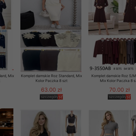
 promocyjne wysyłamy Klientom jedynie wówczas, gdy wyrazili na 
ttera wysyłanego Klientowi, jeżeli potwierdzi wyraźnie wskaz
ację na otrzymywanie newslettera o aktualnych promocjach, ra
ały te dotyczą wyłącznie oferty naszego Sklepu.
oski i sugestie odnoszące się do ochrony Państwa prywatności, 
aszać na email
ard, Mix
Komplet damskie Roz Standard, Mix
Komplet damskie Roz S/M
t
Kolor Paczka 8 szt
Mix Kolor Paczka 8 s
63.00 zł
70.00 zł
szczegóły
szczegóły