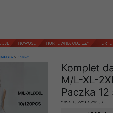
OCJE
NOWOSCI
HURTOWNIA ODZIEŻY
HURTO
>
 DAMSKA
Komplet
Komplet d
M/L-XL-2XL
Paczka 12 
:1094::1055::1045::6306