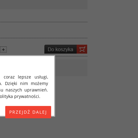
 coraz lepsze usługi,
a. Dzięki nim możemy
su naszych uprawnień.
lityka prywatności.
E) 2016/679 z dnia 27
 osobowych i w sprawie
jako "RODO", "ORODO",
my poinformować Cię o
ja 2018 roku. Poniżej