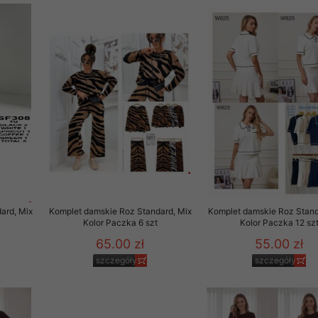
29 sierpnia 1997 r. o
entów przechowujemy na
ją jedynie uprawnieni
o swoich danych w celu
ientów osobom trzecim,
awnionych na podstawie
ne na komputerze Klienta
brania naszej oferty do
zeglądarce internetowej
ard, Mix
Komplet damskie Roz Standard, Mix
Komplet damskie Roz Stand
Kolor Paczka 6 szt
Kolor Paczka 12 sz
odłączenie tych plików
pisywane na komputerze
65.00 zł
55.00 zł
szczegóły
szczegóły