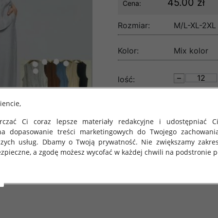
45.00 zł
Cena:
Rozmiar:
M/L-XL-2XL
Kolor:
Mix kolor
lość:
iencie,
czać Ci coraz lepsze materiały redakcyjne i udostępniać Ci
na dopasowanie treści marketingowych do Twojego zachowani
szych usług. Dbamy o Twoją prywatność. Nie zwiększamy zakre
zpieczne, a zgodę możesz wycofać w każdej chwili na podstronie po
 obowiązuje Rozporządzenie Parlamentu Europejskiego i Rady (U
rawie ochrony osób fizycznych w związku z przetwarzaniem danych
 takich danych oraz uchylenia dyrektywy 95/46/WE (określane 
ozporządzenie o Ochronie Danych"). W związku z tym chcielibyś
 danych oraz zasadach, na jakich odbywa się to po dniu 25 ma