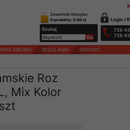
Zawartość Koszyka:
Login
/
R
0 produkty: 0.00 zł
Szukaj
729 4
729 4
WNIA OBUWIA
REGULAMIN
KONTAKT
amskie Roz
, Mix Kolor
szt