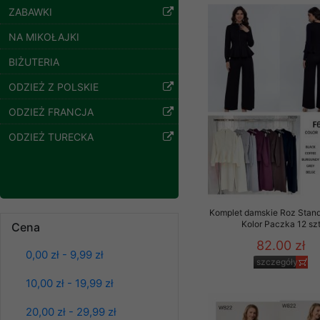
szczegóły
ZABAWKI
Klientów zezwolenia 
ochronie danych osobo
NA MIKOŁAJKI
serwerach zapewniają
pracownicy Sklepu.
BIŻUTERIA
Każdy Klient, który p
ODZIEŻ Z POLSKIE
ich weryfikacji, modyfik
ODZIEŻ FRANCJA
Sklep nie przekazuje,
ODZIEŻ TURECKA
chyba że dzieje się t
prawa organów państwa
Nasz Sklep posługuje si
przez nasz serwer i do
jego indywidualnych po
Komplet damskie Roz Stand
Kolor Paczka 12 sz
Spodnie damskie
Cena
opcję przyjmowania co
jeansy Roz 25-30, 1
może wpłynąć na utrud
82.00 zł
Kolor Paczka 10 szt
0,00 zł - 9,99 zł
Klienta przechowują in
szczegóły
61.00 zł
10,00 zł - 19,99 zł
• sesji Użytkownik
szczegóły
• ostatnio oglądany
20,00 zł - 29,99 zł