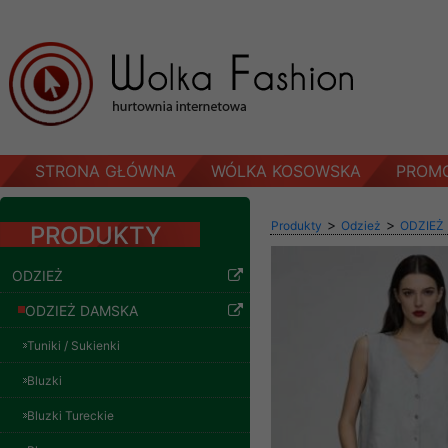
STRONA GŁÓWNA
WÓLKA KOSOWSKA
PROM
>
>
Produkty
Odzież
ODZIEŻ
PRODUKTY
ODZIEŻ
ODZIEŻ DAMSKA
Tuniki / Sukienki
Bluzki
Bluzki Tureckie