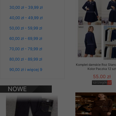
Materiały reklamowo -
30,00 zł - 39,99 zł
szczególności newsle
zawierającego akcept
40,00 zł - 49,99 zł
naszym Sklepie. Materi
50,00 zł - 59,99 zł
Wszelkie pytania, wni
osobowych prosimy zgł
60,00 zł - 69,99 zł
70,00 zł - 79,99 zł
80,00 zł - 89,99 zł
Komplet damskie Roz Stand
Spodnie damskie
Kolor Paczka 12 sz
90,00 zł i więcej 9
jeansy Roz 25-30, 1
Kolor Paczka 10 szt
55.00 zł
61.00 zł
szczegóły
NOWE
szczegóły
PRODUKTY