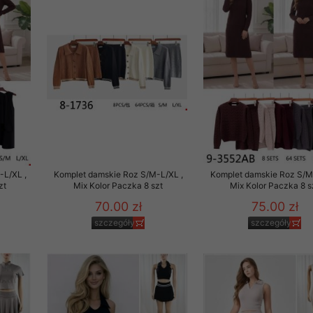
to zgodę. Dotyczy to w
anego przez nas linka
batach i nowościach w
w szczególności danych
-L/XL ,
Komplet damskie Roz S/M-L/XL ,
Komplet damskie Roz S/M
zt
Mix Kolor Paczka 8 szt
Mix Kolor Paczka 8 s
70.00 zł
75.00 zł
szczegóły
szczegóły