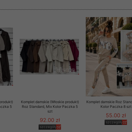
rzetwarzanie przez OMEZ
że wycofanie zgody nie
towania oraz usunięcia
ania zautomatyzowanemu
 przetwarzania Twoich
produkt)
Komplet damskie (Włoskie produkt)
Komplet damskie Roz Stand
aczka 5
Roz Standard, Mix Kolor Paczka 5
Kolor Paczka 8 szt
szt
55.00 zł
92.00 zł
ych osobowych.
szczegóły
szczegóły
sem udzielonego przez