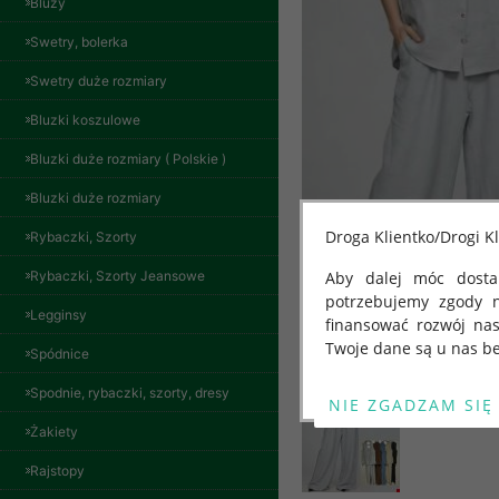
Bluzy
Swetry, bolerka
Swetry duże rozmiary
Bluzki koszulowe
Bluzki duże rozmiary ( Polskie )
Bluzki duże rozmiary
Droga Klientko/Drogi Kl
Rybaczki, Szorty
Rybaczki, Szorty Jeansowe
Aby dalej móc dostar
potrzebujemy zgody 
Legginsy
finansować rozwój na
Twoje dane są u nas be
Spódnice
Od 25 maja 2018 roku
Spodnie, rybaczki, szorty, dresy
kwietnia 2016 r. w sp
Żakiety
swobodnego przepływu
"GDPR" lub "Ogólne R
Rajstopy
przetwarzaniu Twoich
Spodnie damskie