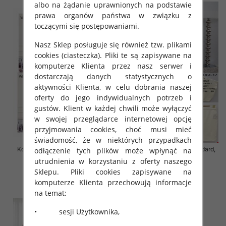
albo na żądanie uprawnionych na podstawie
prawa organów państwa w związku z
toczącymi się postępowaniami.
Nasz Sklep posługuje się również tzw. plikami
cookies (ciasteczka). Pliki te są zapisywane na
komputerze Klienta przez nasz serwer i
dostarczają danych statystycznych o
aktywności Klienta, w celu dobrania naszej
oferty do jego indywidualnych potrzeb i
gustów. Klient w każdej chwili może wyłączyć
w swojej przeglądarce internetowej opcję
przyjmowania cookies, choć musi mieć
świadomość, że w niektórych przypadkach
Komplet damskie Roz Standard,
Komplet damskie Roz Standard,
odłączenie tych plików może wpłynąć na
Mix Kolor Paczka 12 szt
Mix Kolor Paczka 8 szt
utrudnienia w korzystaniu z oferty naszego
Sklepu. Pliki cookies zapisywane na
55.00 zł
63.00 zł
komputerze Klienta przechowują informacje
szczegóły
szczegóły
na temat:
• sesji Użytkownika,