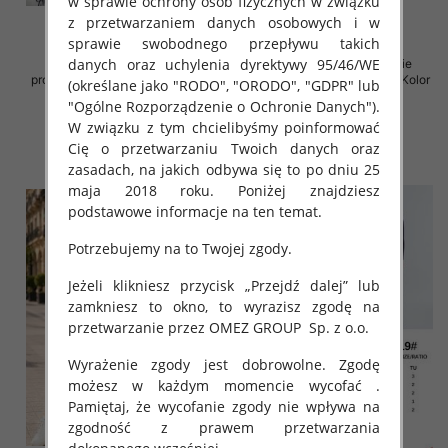
w sprawie ochrony osób fizycznych w związku
z przetwarzaniem danych osobowych i w
sprawie swobodnego przepływu takich
danych oraz uchylenia dyrektywy 95/46/WE
Komplet damskie (Włoskie
Komplet damskie (Włoskie
produkt) Roz Standard, Mix Kolor
produkt) Roz Standard, Mix Kolor
(określane jako "RODO", "ORODO", "GDPR" lub
Paczka 5 szt
Paczka 5 szt
"Ogólne Rozporządzenie o Ochronie Danych").
125.00 zł
92.00 zł
W związku z tym chcielibyśmy poinformować
Cię o przetwarzaniu Twoich danych oraz
szczegóły
szczegóły
zasadach, na jakich odbywa się to po dniu 25
maja 2018 roku. Poniżej znajdziesz
podstawowe informacje na ten temat.
Potrzebujemy na to Twojej zgody.
Jeżeli klikniesz przycisk „Przejdź dalej” lub
zamkniesz to okno, to wyrazisz zgodę na
przetwarzanie przez OMEZ GROUP
Sp. z o.o.
Wyrażenie zgody jest dobrowolne. Zgodę
możesz w każdym momencie wycofać .
Pamiętaj, że wycofanie zgody nie wpływa na
zgodność z prawem przetwarzania