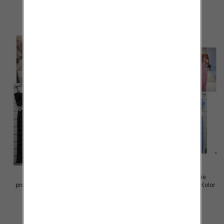
52.00 zł
55.00 zł
szczegóły
szczegóły
Komplet damskie (Włoskie
Komplet damskie (Włoskie
produkt) Roz Standard, Mix Kolor
produkt) Roz Standard, Mix Kolor
Paczka 5 szt
Paczka 5 szt
60.00 zł
60.00 zł
szczegóły
szczegóły