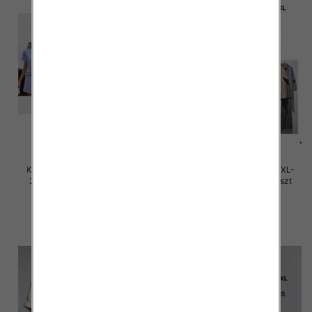
Komplet damskie Roz M/L-XL-
Komplet damskie Roz M/L-XL-
2XL, Mix Kolor Paczka 12 szt
2XL, Mix Kolor Paczka 12 szt
45.00 zł
45.00 zł
szczegóły
szczegóły