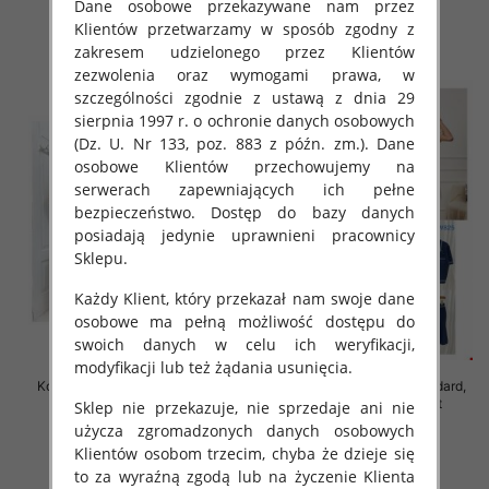
Dane osobowe przekazywane nam przez
55.00 zł
65.00 zł
Klientów przetwarzamy w sposób zgodny z
szczegóły
szczegóły
zakresem udzielonego przez Klientów
zezwolenia oraz wymogami prawa, w
szczególności zgodnie z ustawą z dnia 29
sierpnia 1997 r. o ochronie danych osobowych
(Dz. U. Nr 133, poz. 883 z późn. zm.). Dane
osobowe Klientów przechowujemy na
serwerach zapewniających ich pełne
bezpieczeństwo. Dostęp do bazy danych
posiadają jedynie uprawnieni pracownicy
Sklepu.
Każdy Klient, który przekazał nam swoje dane
osobowe ma pełną możliwość dostępu do
swoich danych w celu ich weryfikacji,
modyfikacji lub też żądania usunięcia.
Komplet damskie Roz Standard,
Komplet damskie Roz Standard,
Mix Kolor Paczka 6 szt
Mix Kolor Paczka 12 szt
Sklep nie przekazuje, nie sprzedaje ani nie
użycza zgromadzonych danych osobowych
65.00 zł
55.00 zł
Klientów osobom trzecim, chyba że dzieje się
szczegóły
szczegóły
to za wyraźną zgodą lub na życzenie Klienta