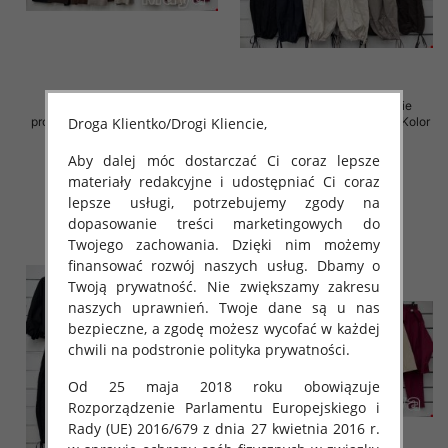
Komplet damskie (Włoskie
Komplet damskie (Włoskie
Droga Klientko/Drogi Kliencie,
produkt) Roz Standard, Mix Kolor
produkt) Roz Standard, Mix Kolor
Paczka 5 szt
Paczka 5 szt
Aby dalej móc dostarczać Ci coraz lepsze
92.00 zł
125.00 zł
materiały redakcyjne i udostępniać Ci coraz
szczegóły
szczegóły
lepsze usługi, potrzebujemy zgody na
dopasowanie treści marketingowych do
Twojego zachowania. Dzięki nim możemy
finansować rozwój naszych usług. Dbamy o
Twoją prywatność. Nie zwiększamy zakresu
naszych uprawnień. Twoje dane są u nas
bezpieczne, a zgodę możesz wycofać w każdej
chwili na podstronie polityka prywatności.
Od 25 maja 2018 roku obowiązuje
Rozporządzenie Parlamentu Europejskiego i
Rady (UE) 2016/679 z dnia 27 kwietnia 2016 r.