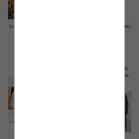
Komplet damskie jeansy Roz 34-
Komplet damskie Roz S/M-M/L,
42 , 1 Kolor Paczka 10 szt
Mix Kolor Paczka 6 szt
77.00 zł
72.00 zł
szczegóły
szczegóły