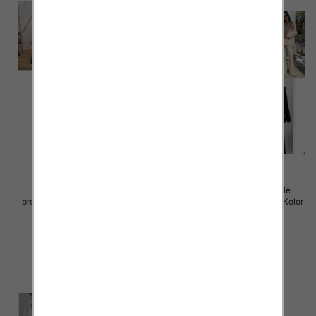
Komplet damskie (Włoskie
Komplet damskie (Włoskie
produkt) Roz Standard, Mix Kolor
produkt) Roz Standard, Mix Kolor
Paczka 5 szt
Paczka 5 szt
75.00 zł
77.00 zł
szczegóły
szczegóły