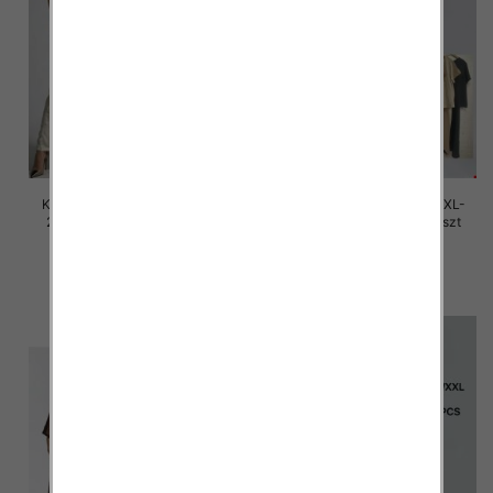
Komplet damskie Roz M/L-XL-
Komplet damskie Roz M/L-XL-
2XL, Mix Kolor Paczka 12 szt
2XL, Mix Kolor Paczka 12 szt
45.00 zł
45.00 zł
szczegóły
szczegóły