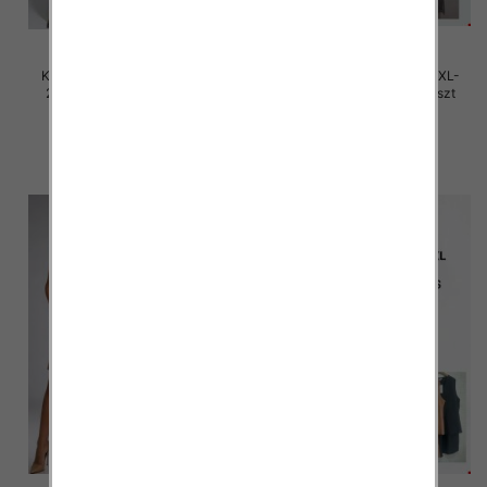
Komplet damskie Roz M/L-XL-
Komplet damskie Roz M/L-XL-
2XL, Mix Kolor Paczka 12 szt
2XL, Mix Kolor Paczka 12 szt
45.00 zł
45.00 zł
szczegóły
szczegóły