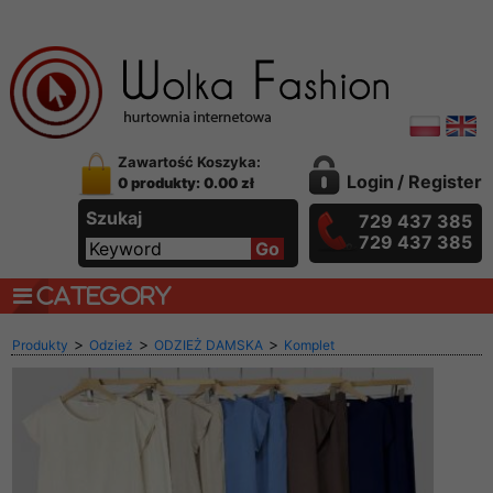
Zawartość Koszyka:
Login
/
Register
0 produkty: 0.00 zł
Szukaj
729 437 385
729 437 385
CATEGORY
>
>
>
Produkty
Odzież
ODZIEŻ DAMSKA
Komplet