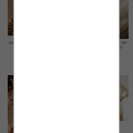
Komplet damskie jeansy Roz 34-
Komplet damskie jeansy Roz 34-
42 , 1 Kolor Paczka 10 szt
42 , 1 Kolor Paczka 10 szt
77.00 zł
77.00 zł
szczegóły
szczegóły