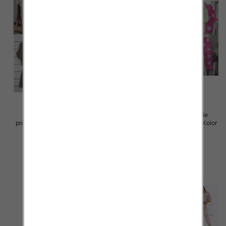
Komplet damskie (Włoskie
Komplet damskie (Włoskie
produkt) Roz Standard, Mix Kolor
produkt) Roz Standard, Mix Kolor
Paczka 5 szt
Paczka 5 szt
80.00 zł
85.00 zł
szczegóły
szczegóły