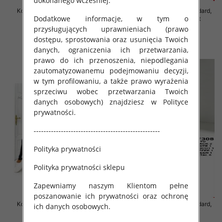
dokonanego wcześniej.
Komplet damskie Roz Standard,
Komplet damskie Roz Standard,
Dodatkowe informacje, w tym o
Mix Kolor Paczka 8 szt
Mix Kolor Paczka 12 szt
przysługujących uprawnieniach (prawo
55.00 zł
82.00 zł
dostępu, sprostowania oraz usunięcia Twoich
szczegóły
szczegóły
danych, ograniczenia ich przetwarzania,
prawo do ich przenoszenia, niepodlegania
zautomatyzowanemu podejmowaniu decyzji,
w tym profilowaniu, a także prawo wyrażenia
sprzeciwu wobec przetwarzania Twoich
danych osobowych) znajdziesz w Polityce
prywatności.
---------------------------------------------------
Polityka prywatności
Polityka prywatności sklepu
Zapewniamy naszym Klientom pełne
poszanowanie ich prywatności oraz ochronę
Komplet damskie Roz Standard,
Komplet damskie Roz Standard,
ich danych osobowych.
Mix Kolor Paczka 6 szt
Mix Kolor Paczka 6 szt