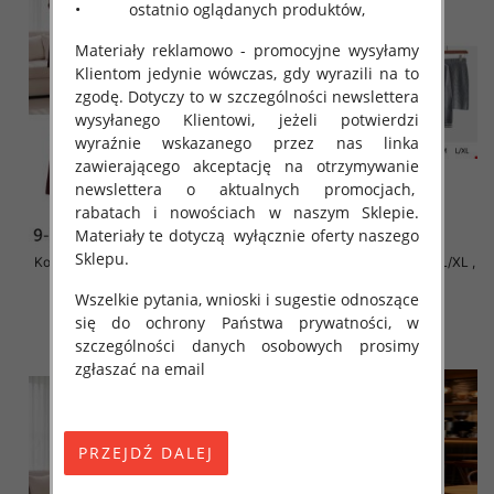
• ostatnio oglądanych produktów,
Materiały reklamowo - promocyjne wysyłamy
Klientom jedynie wówczas, gdy wyrazili na to
zgodę. Dotyczy to w szczególności newslettera
wysyłanego Klientowi, jeżeli potwierdzi
wyraźnie wskazanego przez nas linka
zawierającego akceptację na otrzymywanie
newslettera o aktualnych promocjach,
rabatach i nowościach w naszym Sklepie.
Materiały te dotyczą wyłącznie oferty naszego
Sklepu.
Komplet damskie Roz S/M-L/XL ,
Komplet damskie Roz S/M-L/XL ,
Mix Kolor Paczka 8 szt
Mix Kolor Paczka 8 szt
Wszelkie pytania, wnioski i sugestie odnoszące
70.00 zł
70.00 zł
się do ochrony Państwa prywatności, w
szczegóły
szczegóły
szczególności danych osobowych prosimy
zgłaszać na email