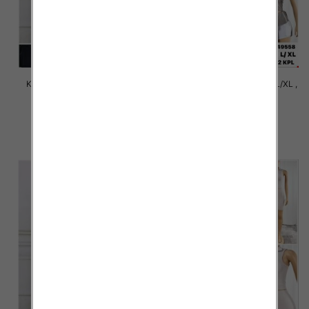
Komplet damskie Roz M/L-XL-
Komplet damskie Roz S/M-L/XL ,
2XL, 1 Kolor Paczka 12 szt
1 Kolor Paczka 12 szt
31.00 zł
36.00 zł
szczegóły
szczegóły