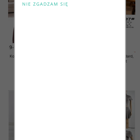
Komplet damskie Roz S/M-L/XL ,
Komplet damskie Roz Standard,
Mix Kolor Paczka 8 szt
Mix Kolor Paczka 10 szt
75.00 zł
50.00 zł
szczegóły
szczegóły