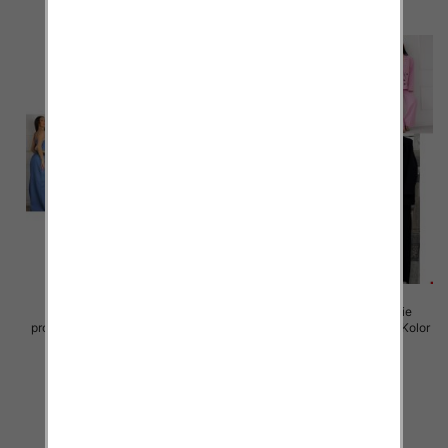
Komplet damskie (Włoskie
Komplet damskie (Włoskie
produkt) Roz Standard, Mix Kolor
produkt) Roz Standard, Mix Kolor
Paczka 5 szt
Paczka 5 szt
72.00 zł
75.00 zł
szczegóły
szczegóły