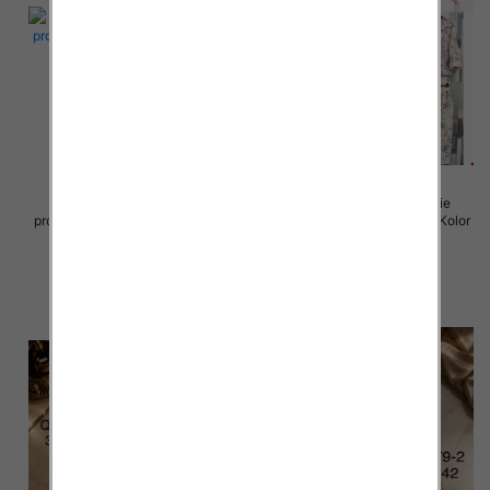
Komplet damskie (Włoskie
Komplet damskie (Włoskie
produkt) Roz Standard, Mix Kolor
produkt) Roz Standard, Mix Kolor
Paczka 5 szt
Paczka 5 szt
98.00 zł
98.00 zł
szczegóły
szczegóły