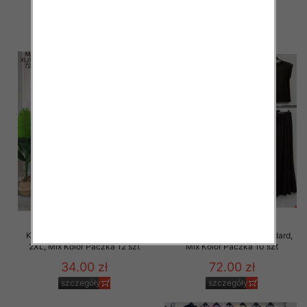
szczegóły
szczegóły
Komplet damskie Roz M/L-XL-
Komplet damskie Roz Standard,
2XL, Mix Kolor Paczka 12 szt
Mix Kolor Paczka 10 szt
34.00 zł
72.00 zł
szczegóły
szczegóły