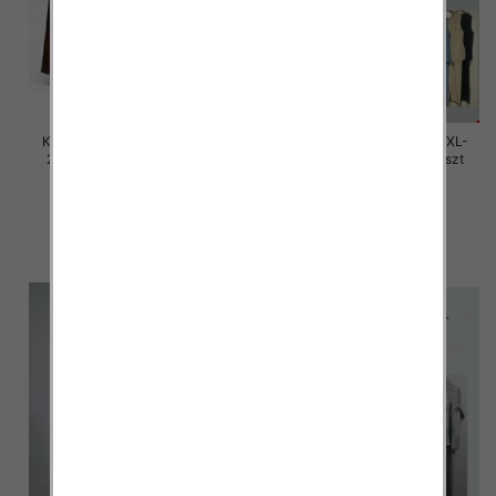
Komplet damskie Roz M/L-XL-
Komplet damskie Roz M/L-XL-
2XL, Mix Kolor Paczka 12 szt
2XL, Mix Kolor Paczka 12 szt
45.00 zł
45.00 zł
szczegóły
szczegóły