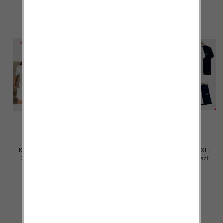
Komplet damskie Roz M/L-XL-
Komplet damskie Roz M/L-XL-
2XL, Mix Kolor Paczka 12 szt
2XL, Mix Kolor Paczka 12 szt
45.00 zł
45.00 zł
szczegóły
szczegóły