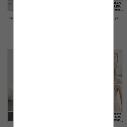
Komplet damskie Roz S/M-L/XL ,
Komplet damskie Roz S/M-L/XL ,
1 Kolor Paczka 12 szt
1 Kolor Paczka 12 szt
31.00 zł
24.00 zł
szczegóły
szczegóły