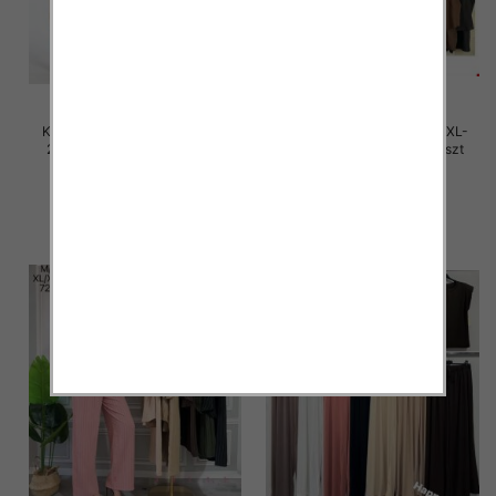
Komplet damskie Roz M/L-XL-
Komplet damskie Roz M/L-XL-
2XL, Mix Kolor Paczka 12 szt
2XL, Mix Kolor Paczka 12 szt
40.00 zł
40.00 zł
szczegóły
szczegóły