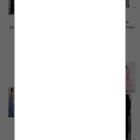
Komplet damskie (Włoskie
Komplet damskie (Włoskie
produkt) Roz Standard, Mix Kolor
produkt) Roz Standard, Mix Kolor
Paczka 5 szt
Paczka 5 szt
60.00 zł
60.00 zł
szczegóły
szczegóły