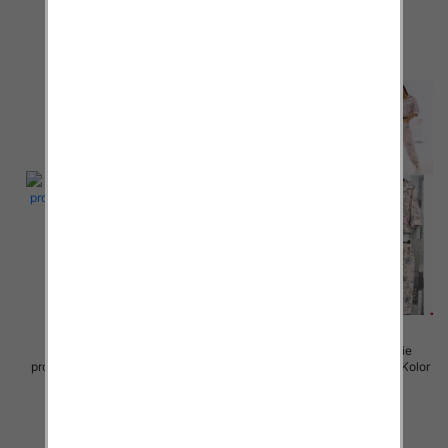
80.00 zł
85.00 zł
szczegóły
szczegóły
Komplet damskie (Włoskie
Komplet damskie (Włoskie
produkt) Roz Standard, Mix Kolor
produkt) Roz Standard, Mix Kolor
Paczka 5 szt
Paczka 5 szt
98.00 zł
98.00 zł
szczegóły
szczegóły