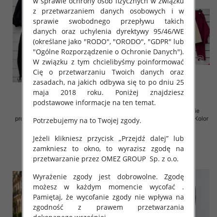
w sprawie ochrony osób fizycznych w związku
z przetwarzaniem danych osobowych i w
sprawie swobodnego przepływu takich
danych oraz uchylenia dyrektywy 95/46/WE
(określane jako "RODO", "ORODO", "GDPR" lub
"Ogólne Rozporządzenie o Ochronie Danych").
W związku z tym chcielibyśmy poinformować
Cię o przetwarzaniu Twoich danych oraz
zasadach, na jakich odbywa się to po dniu 25
maja 2018 roku. Poniżej znajdziesz
podstawowe informacje na ten temat.
Komplet damskie (Włoskie
Komplet damskie (Włoskie
produkt) Roz Standard, Mix Kolor
produkt) Roz Standard, Mix Kolor
Potrzebujemy na to Twojej zgody.
Paczka 5 szt
Paczka 5 szt
Jeżeli klikniesz przycisk „Przejdź dalej” lub
125.00 zł
92.00 zł
zamkniesz to okno, to wyrazisz zgodę na
szczegóły
szczegóły
przetwarzanie przez OMEZ GROUP
Sp. z o.o.
Wyrażenie zgody jest dobrowolne. Zgodę
możesz w każdym momencie wycofać .
Pamiętaj, że wycofanie zgody nie wpływa na
zgodność z prawem przetwarzania