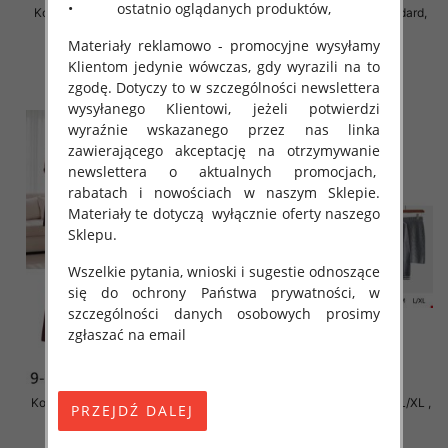
• ostatnio oglądanych produktów,
Komplet damskie Roz Standard,
Komplet damskie Roz Standard,
Mix Kolor Paczka 12 szt
Mix Kolor Paczka 8 szt
Materiały reklamowo - promocyjne wysyłamy
55.00 zł
63.00 zł
Klientom jedynie wówczas, gdy wyrazili na to
szczegóły
szczegóły
zgodę. Dotyczy to w szczególności newslettera
wysyłanego Klientowi, jeżeli potwierdzi
wyraźnie wskazanego przez nas linka
zawierającego akceptację na otrzymywanie
newslettera o aktualnych promocjach,
rabatach i nowościach w naszym Sklepie.
Materiały te dotyczą wyłącznie oferty naszego
Sklepu.
Wszelkie pytania, wnioski i sugestie odnoszące
się do ochrony Państwa prywatności, w
szczególności danych osobowych prosimy
zgłaszać na email
Komplet damskie Roz S/M-L/XL ,
Komplet damskie Roz S/M-L/XL ,
Mix Kolor Paczka 8 szt
Mix Kolor Paczka 8 szt