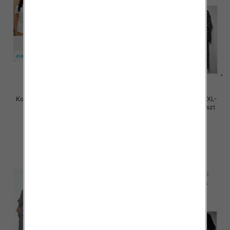
Komplet damskie Roz S/M-L/XL ,
Komplet damskie Roz M/L-XL-
Mix Kolor Paczka 12 szt
2XL, Mix Kolor Paczka 12 szt
45.00 zł
46.00 zł
szczegóły
szczegóły