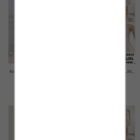
Komplet damskie Roz S/M-L/XL ,
Komplet damskie Roz S/M-L/XL ,
1 Kolor Paczka 12 szt
1 Kolor Paczka 12 szt
31.00 zł
24.00 zł
szczegóły
szczegóły