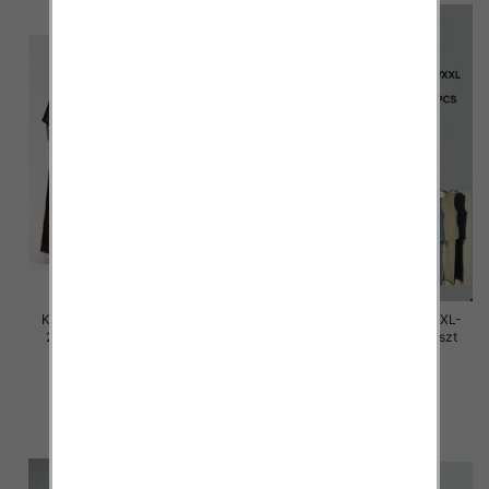
Komplet damskie Roz M/L-XL-
Komplet damskie Roz M/L-XL-
2XL, Mix Kolor Paczka 12 szt
2XL, Mix Kolor Paczka 12 szt
45.00 zł
45.00 zł
szczegóły
szczegóły