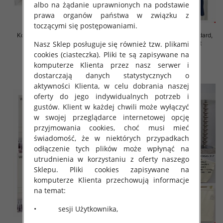
albo na żądanie uprawnionych na podstawie
prawa organów państwa w związku z
toczącymi się postępowaniami.
Komplet damskie Roz Standard,
Komplet damskie Roz Standard,
Nasz Sklep posługuje się również tzw. plikami
Mix Kolor Paczka 6 szt
Mix Kolor Paczka 12 szt
cookies (ciasteczka). Pliki te są zapisywane na
65.00 zł
55.00 zł
komputerze Klienta przez nasz serwer i
szczegóły
szczegóły
dostarczają danych statystycznych o
aktywności Klienta, w celu dobrania naszej
oferty do jego indywidualnych potrzeb i
gustów. Klient w każdej chwili może wyłączyć
w swojej przeglądarce internetowej opcję
przyjmowania cookies, choć musi mieć
świadomość, że w niektórych przypadkach
odłączenie tych plików może wpłynąć na
utrudnienia w korzystaniu z oferty naszego
Sklepu. Pliki cookies zapisywane na
komputerze Klienta przechowują informacje
na temat:
• sesji Użytkownika,