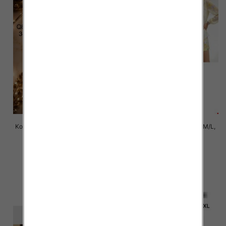
Komplet damskie jeansy Roz 34-
Komplet damskie Roz S/M-M/L,
42 , 1 Kolor Paczka 10 szt
Mix Kolor Paczka 6 szt
77.00 zł
72.00 zł
szczegóły
szczegóły