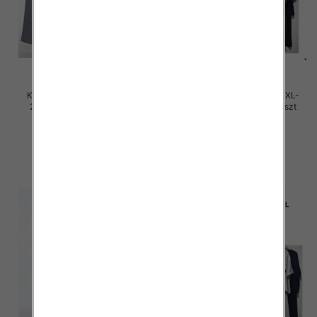
Komplet damskie Roz M/L-XL-
Komplet damskie Roz M/L-XL-
2XL, Mix Kolor Paczka 12 szt
2XL, Mix Kolor Paczka 12 szt
45.00 zł
45.00 zł
szczegóły
szczegóły