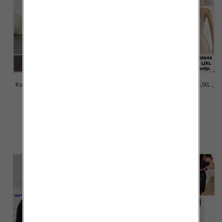
Komplet damskie Roz S/M-L/XL ,
Komplet damskie Roz S/M-L/XL ,
1 Kolor Paczka 12 szt
1 Kolor Paczka 12 szt
22.00 zł
22.00 zł
szczegóły
szczegóły