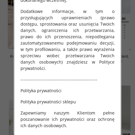
dokonanego wcześniej.
Dodatkowe informacje, w tym o
przysługujących uprawnieniach (prawo
dostępu, sprostowania oraz usunięcia Twoich
danych, ograniczenia ich przetwarzania,
prawo do ich przenoszenia, niepodlegania
zautomatyzowanemu podejmowaniu decyzji,
w tym profilowaniu, a także prawo wyrażenia
sprzeciwu wobec przetwarzania Twoich
Komplet damskie Roz Standard,
Komplet damskie Roz Standard,
Mix Kolor Paczka 8 szt
Mix Kolor Paczka 12 szt
danych osobowych) znajdziesz w Polityce
prywatności.
55.00 zł
82.00 zł
szczegóły
szczegóły
---------------------------------------------------
Polityka prywatności
Polityka prywatności sklepu
Zapewniamy naszym Klientom pełne
poszanowanie ich prywatności oraz ochronę
ich danych osobowych.