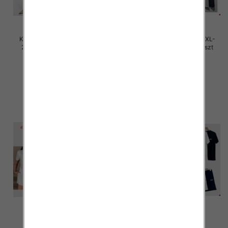
Komplet damskie Roz M/L-XL-
Komplet damskie Roz M/L-XL-
2XL, Mix Kolor Paczka 12 szt
2XL, Mix Kolor Paczka 12 szt
45.00 zł
45.00 zł
szczegóły
szczegóły