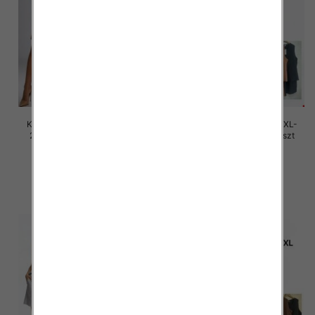
Komplet damskie Roz M/L-XL-
Komplet damskie Roz M/L-XL-
2XL, Mix Kolor Paczka 12 szt
2XL, Mix Kolor Paczka 12 szt
40.00 zł
40.00 zł
szczegóły
szczegóły