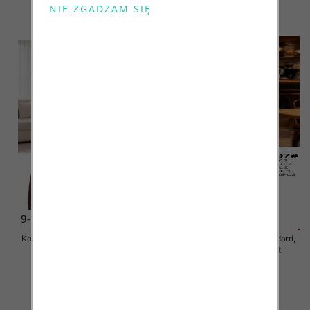
70.00 zł
70.00 zł
szczegóły
szczegóły
Komplet damskie Roz S/M-L/XL ,
Komplet damskie Roz Standard,
Mix Kolor Paczka 8 szt
Mix Kolor Paczka 10 szt
75.00 zł
50.00 zł
szczegóły
szczegóły