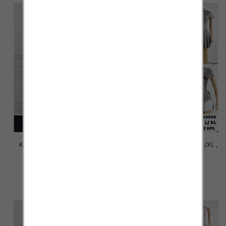
Komplet damskie Roz M/L-XL-
Komplet damskie Roz S/M-L/XL ,
2XL, 1 Kolor Paczka 12 szt
1 Kolor Paczka 12 szt
31.00 zł
36.00 zł
szczegóły
szczegóły