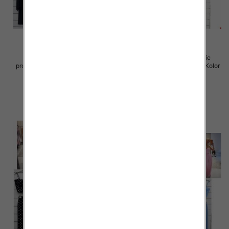
Komplet damskie (Włoskie
Komplet damskie (Włoskie
produkt) Roz Standard, Mix Kolor
produkt) Roz Standard, Mix Kolor
Paczka 5 szt
Paczka 5 szt
52.00 zł
55.00 zł
szczegóły
szczegóły