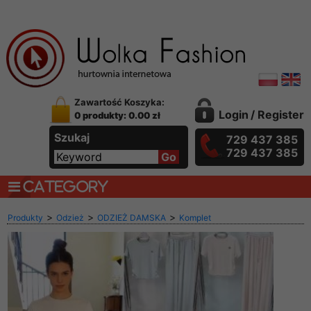
Zawartość Koszyka:
Login
/
Register
0 produkty: 0.00 zł
Szukaj
729 437 385
729 437 385
CATEGORY
>
>
>
Produkty
Odzież
ODZIEŻ DAMSKA
Komplet