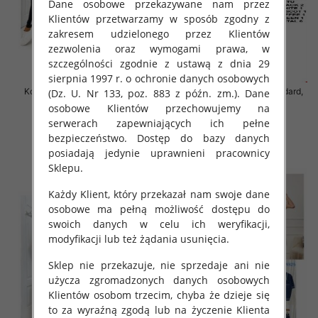
Dane osobowe przekazywane nam przez
Klientów przetwarzamy w sposób zgodny z
zakresem udzielonego przez Klientów
zezwolenia oraz wymogami prawa, w
szczególności zgodnie z ustawą z dnia 29
sierpnia 1997 r. o ochronie danych osobowych
Komplet damskie Roz Standard,
Komplet damskie Roz Standard,
(Dz. U. Nr 133, poz. 883 z późn. zm.). Dane
Mix Kolor Paczka 6 szt
Mix Kolor Paczka 6 szt
osobowe Klientów przechowujemy na
serwerach zapewniających ich pełne
55.00 zł
65.00 zł
bezpieczeństwo. Dostęp do bazy danych
szczegóły
szczegóły
posiadają jedynie uprawnieni pracownicy
Sklepu.
Każdy Klient, który przekazał nam swoje dane
osobowe ma pełną możliwość dostępu do
swoich danych w celu ich weryfikacji,
modyfikacji lub też żądania usunięcia.
Sklep nie przekazuje, nie sprzedaje ani nie
użycza zgromadzonych danych osobowych
Klientów osobom trzecim, chyba że dzieje się
to za wyraźną zgodą lub na życzenie Klienta