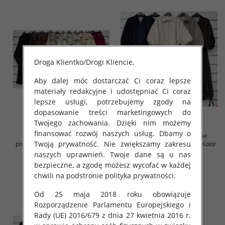
Droga Klientko/Drogi Kliencie,
Aby dalej móc dostarczać Ci coraz lepsze
materiały redakcyjne i udostępniać Ci coraz
lepsze usługi, potrzebujemy zgody na
dopasowanie treści marketingowych do
Twojego zachowania. Dzięki nim możemy
finansować rozwój naszych usług. Dbamy o
Komplet damskie (Włoskie
Komplet damskie (Włoskie
Twoją prywatność. Nie zwiększamy zakresu
produkt) Roz Standard, Mix Kolor
produkt) Roz Standard, Mix Kolor
Paczka 5 szt
Paczka 5 szt
naszych uprawnień. Twoje dane są u nas
bezpieczne, a zgodę możesz wycofać w każdej
92.00 zł
125.00 zł
chwili na podstronie polityka prywatności.
szczegóły
szczegóły
Od 25 maja 2018 roku obowiązuje
Rozporządzenie Parlamentu Europejskiego i
Rady (UE) 2016/679 z dnia 27 kwietnia 2016 r.