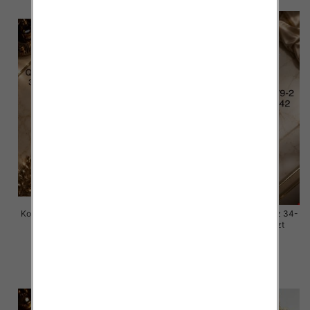
Komplet damskie jeansy Roz 34-
Komplet damskie jeansy Roz 34-
42 , 1 Kolor Paczka 10 szt
42 , 1 Kolor Paczka 10 szt
77.00 zł
77.00 zł
szczegóły
szczegóły