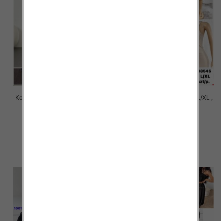
Komplet damskie Roz S/M-L/XL ,
Komplet damskie Roz S/M-L/XL ,
1 Kolor Paczka 12 szt
1 Kolor Paczka 12 szt
22.00 zł
22.00 zł
szczegóły
szczegóły