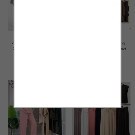
Komplet damskie Roz M/L-XL-
Komplet damskie Roz M/L-XL-
2XL, Mix Kolor Paczka 12 szt
2XL, Mix Kolor Paczka 12 szt
40.00 zł
40.00 zł
szczegóły
szczegóły