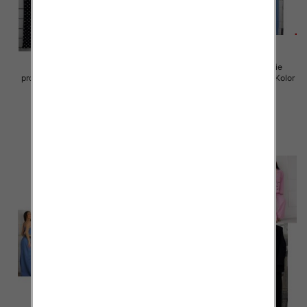
Komplet damskie (Włoskie
Komplet damskie (Włoskie
produkt) Roz Standard, Mix Kolor
produkt) Roz Standard, Mix Kolor
Paczka 5 szt
Paczka 5 szt
60.00 zł
60.00 zł
szczegóły
szczegóły