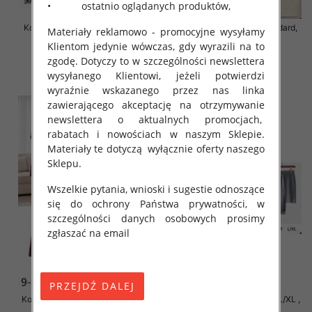
• ostatnio oglądanych produktów,
Komplet damskie Roz Standard,
Komplet damskie Roz Standard,
Materiały reklamowo - promocyjne wysyłamy
Mix Kolor Paczka 12 szt
Mix Kolor Paczka 8 szt
Klientom jedynie wówczas, gdy wyrazili na to
55.00 zł
63.00 zł
zgodę. Dotyczy to w szczególności newslettera
wysyłanego Klientowi, jeżeli potwierdzi
szczegóły
szczegóły
wyraźnie wskazanego przez nas linka
zawierającego akceptację na otrzymywanie
newslettera o aktualnych promocjach,
rabatach i nowościach w naszym Sklepie.
Materiały te dotyczą wyłącznie oferty naszego
Sklepu.
Wszelkie pytania, wnioski i sugestie odnoszące
się do ochrony Państwa prywatności, w
szczególności danych osobowych prosimy
zgłaszać na email
Komplet damskie Roz S/M-L/XL ,
Komplet damskie Roz S/M-L/XL ,
Mix Kolor Paczka 8 szt
Mix Kolor Paczka 8 szt