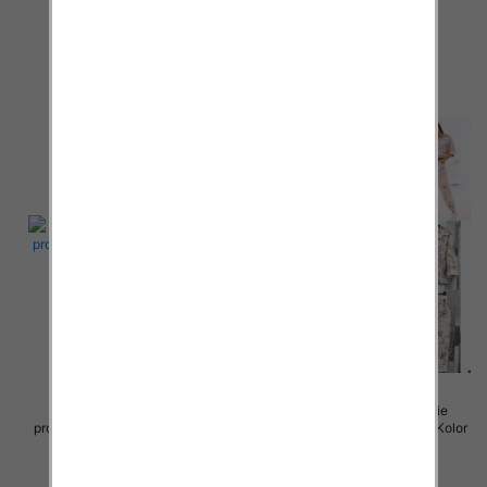
Paczka 5 szt
Paczka 5 szt
80.00 zł
85.00 zł
szczegóły
szczegóły
Komplet damskie (Włoskie
Komplet damskie (Włoskie
produkt) Roz Standard, Mix Kolor
produkt) Roz Standard, Mix Kolor
Paczka 5 szt
Paczka 5 szt
98.00 zł
98.00 zł