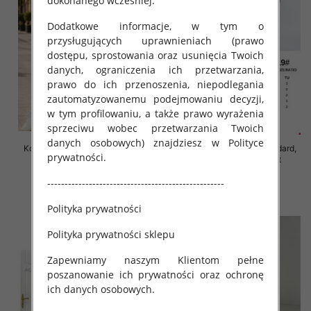
dokonanego wcześniej.
Dodatkowe informacje, w tym o
przysługujących uprawnieniach (prawo
dostępu, sprostowania oraz usunięcia Twoich
danych, ograniczenia ich przetwarzania,
prawo do ich przenoszenia, niepodlegania
zautomatyzowanemu podejmowaniu decyzji,
w tym profilowaniu, a także prawo wyrażenia
sprzeciwu wobec przetwarzania Twoich
danych osobowych) znajdziesz w Polityce
Komplet damskie Roz Standard,
Komplet damskie Roz Standard,
prywatności.
Mix Kolor Paczka 8 szt
Mix Kolor Paczka 12 szt
55.00 zł
82.00 zł
---------------------------------------------------
szczegóły
szczegóły
Polityka prywatności
Polityka prywatności sklepu
Zapewniamy naszym Klientom pełne
poszanowanie ich prywatności oraz ochronę
ich danych osobowych.