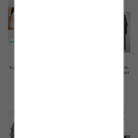
Komplet damskie Roz S/M-L/XL ,
Komplet damskie Roz M/L-XL-
Mix Kolor Paczka 12 szt
2XL, Mix Kolor Paczka 12 szt
45.00 zł
46.00 zł
szczegóły
szczegóły