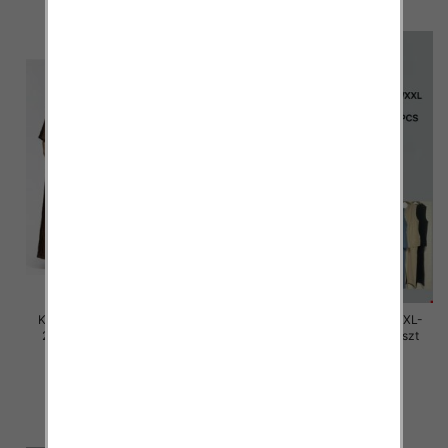
Komplet damskie Roz M/L-XL-
Komplet damskie Roz M/L-XL-
2XL, Mix Kolor Paczka 12 szt
2XL, Mix Kolor Paczka 12 szt
45.00 zł
45.00 zł
szczegóły
szczegóły