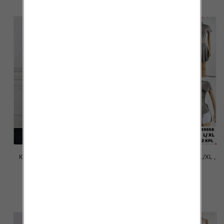
Komplet damskie Roz M/L-XL-
Komplet damskie Roz S/M-L/XL ,
2XL, 1 Kolor Paczka 12 szt
1 Kolor Paczka 12 szt
31.00 zł
36.00 zł
szczegóły
szczegóły