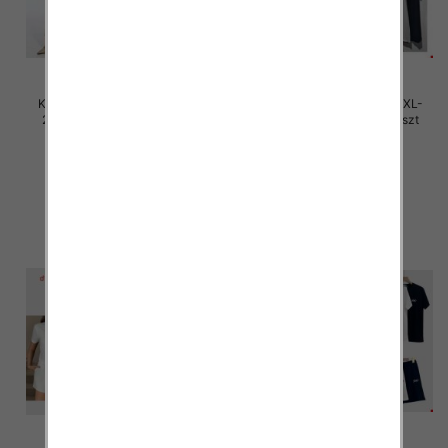
Komplet damskie Roz M/L-XL-
Komplet damskie Roz M/L-XL-
2XL, Mix Kolor Paczka 12 szt
2XL, Mix Kolor Paczka 12 szt
45.00 zł
45.00 zł
szczegóły
szczegóły