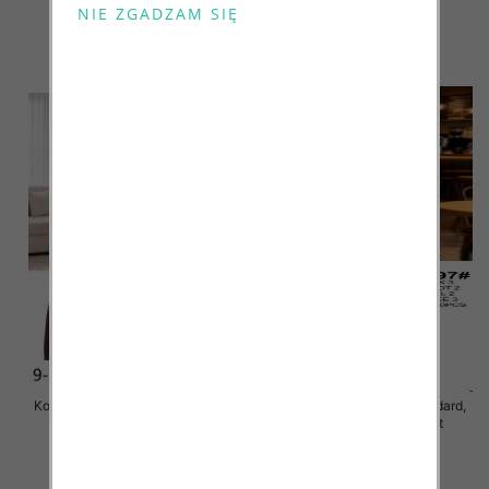
70.00 zł
70.00 zł
szczegóły
szczegóły
Komplet damskie Roz S/M-L/XL ,
Komplet damskie Roz Standard,
Mix Kolor Paczka 8 szt
Mix Kolor Paczka 10 szt
75.00 zł
50.00 zł
szczegóły
szczegóły