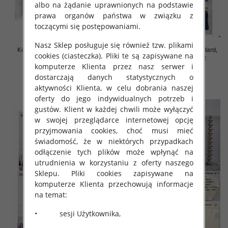
albo na żądanie uprawnionych na podstawie
prawa organów państwa w związku z
toczącymi się postępowaniami.
Nasz Sklep posługuje się również tzw. plikami
Komplet damskie Roz Standard,
Komplet damskie Roz Standard,
cookies (ciasteczka). Pliki te są zapisywane na
Mix Kolor Paczka 6 szt
Mix Kolor Paczka 12 szt
komputerze Klienta przez nasz serwer i
65.00 zł
55.00 zł
dostarczają danych statystycznych o
szczegóły
szczegóły
aktywności Klienta, w celu dobrania naszej
oferty do jego indywidualnych potrzeb i
gustów. Klient w każdej chwili może wyłączyć
w swojej przeglądarce internetowej opcję
przyjmowania cookies, choć musi mieć
świadomość, że w niektórych przypadkach
odłączenie tych plików może wpłynąć na
utrudnienia w korzystaniu z oferty naszego
Sklepu. Pliki cookies zapisywane na
komputerze Klienta przechowują informacje
na temat:
• sesji Użytkownika,