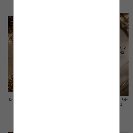
szczegóły
szczegóły
Komplet damskie jeansy Roz 34-
Komplet damskie jeansy Roz 34-
42 , 1 Kolor Paczka 10 szt
42 , 1 Kolor Paczka 10 szt
77.00 zł
77.00 zł
szczegóły
szczegóły