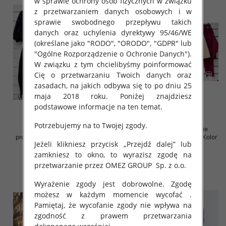
w sprawie ochrony osób fizycznych w związku
z przetwarzaniem danych osobowych i w
sprawie swobodnego przepływu takich
danych oraz uchylenia dyrektywy 95/46/WE
(określane jako "RODO", "ORODO", "GDPR" lub
"Ogólne Rozporządzenie o Ochronie Danych").
W związku z tym chcielibyśmy poinformować
Cię o przetwarzaniu Twoich danych oraz
zasadach, na jakich odbywa się to po dniu 25
maja 2018 roku. Poniżej znajdziesz
podstawowe informacje na ten temat.
Potrzebujemy na to Twojej zgody.
Komplet damskie (Włoskie
Komplet damskie (Włoskie
produkt) Roz Standard, Mix Kolor
produkt) Roz Standard, Mix Kolor
Jeżeli klikniesz przycisk „Przejdź dalej” lub
Paczka 5 szt
Paczka 5 szt
zamkniesz to okno, to wyrazisz zgodę na
125.00 zł
92.00 zł
przetwarzanie przez OMEZ GROUP
Sp. z o.o.
szczegóły
szczegóły
Wyrażenie zgody jest dobrowolne. Zgodę
możesz w każdym momencie wycofać .
Pamiętaj, że wycofanie zgody nie wpływa na
zgodność z prawem przetwarzania