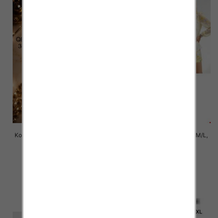
Komplet damskie jeansy Roz 34-
Komplet damskie Roz S/M-M/L,
42 , 1 Kolor Paczka 10 szt
Mix Kolor Paczka 6 szt
77.00 zł
72.00 zł
szczegóły
szczegóły