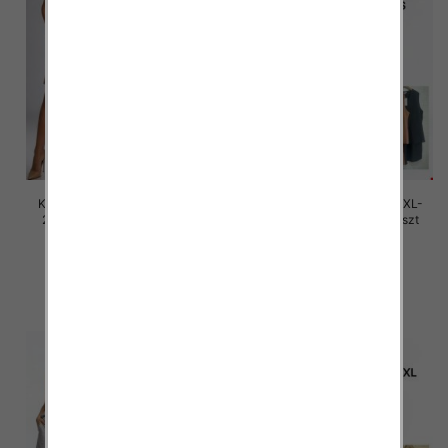
Komplet damskie Roz M/L-XL-
Komplet damskie Roz M/L-XL-
2XL, Mix Kolor Paczka 12 szt
2XL, Mix Kolor Paczka 12 szt
40.00 zł
40.00 zł
szczegóły
szczegóły