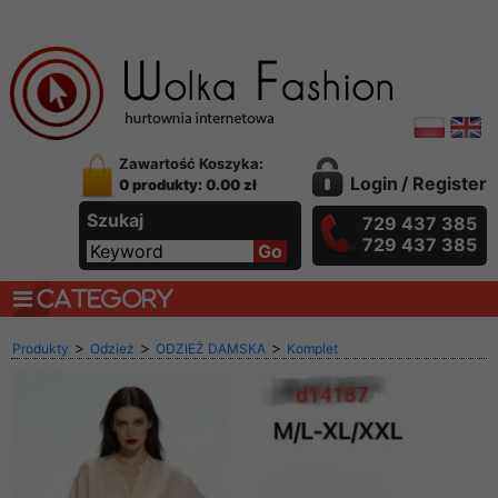
Zawartość Koszyka:
Login
/
Register
0 produkty: 0.00 zł
Szukaj
729 437 385
729 437 385
CATEGORY
>
>
>
Produkty
Odzież
ODZIEŻ DAMSKA
Komplet