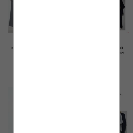
Komplet damskie Roz M/L-XL-
Komplet damskie Roz M/L-XL-
2XL, Mix Kolor Paczka 12 szt
2XL, Mix Kolor Paczka 12 szt
45.00 zł
45.00 zł
szczegóły
szczegóły