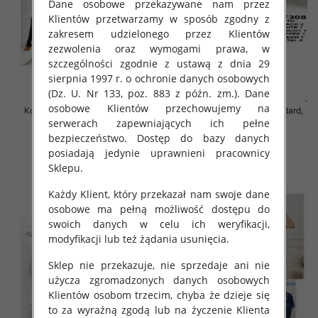
Dane osobowe przekazywane nam przez
Klientów przetwarzamy w sposób zgodny z
zakresem udzielonego przez Klientów
zezwolenia oraz wymogami prawa, w
szczególności zgodnie z ustawą z dnia 29
sierpnia 1997 r. o ochronie danych osobowych
(Dz. U. Nr 133, poz. 883 z późn. zm.). Dane
osobowe Klientów przechowujemy na
Komplet damskie Roz Standard,
Komplet damskie Roz Standard,
serwerach zapewniających ich pełne
Mix Kolor Paczka 6 szt
Mix Kolor Paczka 6 szt
bezpieczeństwo. Dostęp do bazy danych
55.00 zł
65.00 zł
posiadają jedynie uprawnieni pracownicy
szczegóły
szczegóły
Sklepu.
Każdy Klient, który przekazał nam swoje dane
osobowe ma pełną możliwość dostępu do
swoich danych w celu ich weryfikacji,
modyfikacji lub też żądania usunięcia.
Sklep nie przekazuje, nie sprzedaje ani nie
użycza zgromadzonych danych osobowych
Klientów osobom trzecim, chyba że dzieje się
to za wyraźną zgodą lub na życzenie Klienta