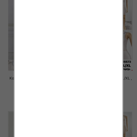
Komplet damskie Roz S/M-L/XL ,
Komplet damskie Roz S/M-L/XL ,
1 Kolor Paczka 12 szt
1 Kolor Paczka 12 szt
31.00 zł
24.00 zł
szczegóły
szczegóły