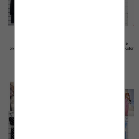
Komplet damskie (Włoskie
Komplet damskie (Włoskie
produkt) Roz Standard, Mix Kolor
produkt) Roz Standard, Mix Kolor
Paczka 5 szt
Paczka 5 szt
52.00 zł
55.00 zł
szczegóły
szczegóły