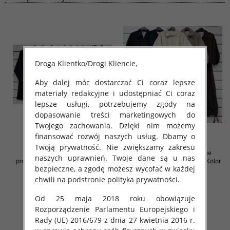
Droga Klientko/Drogi Kliencie,
Aby dalej móc dostarczać Ci coraz lepsze
materiały redakcyjne i udostępniać Ci coraz
lepsze usługi, potrzebujemy zgody na
dopasowanie treści marketingowych do
Twojego zachowania. Dzięki nim możemy
finansować rozwój naszych usług. Dbamy o
Twoją prywatność. Nie zwiększamy zakresu
Komplet damskie (Włoskie
Komplet damskie (Włoskie
naszych uprawnień. Twoje dane są u nas
produkt) Roz Standard, Mix Kolor
produkt) Roz Standard, Mix Kolor
bezpieczne, a zgodę możesz wycofać w każdej
Paczka 5 szt
Paczka 5 szt
chwili na podstronie polityka prywatności.
92.00 zł
125.00 zł
szczegóły
szczegóły
Od 25 maja 2018 roku obowiązuje
Rozporządzenie Parlamentu Europejskiego i
Rady (UE) 2016/679 z dnia 27 kwietnia 2016 r.