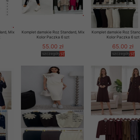
 promocyjne wysyłamy Klientom jedynie wówczas, gdy wyrazili na 
ttera wysyłanego Klientowi, jeżeli potwierdzi wyraźnie wskaz
ację na otrzymywanie newslettera o aktualnych promocjach, ra
ały te dotyczą wyłącznie oferty naszego Sklepu.
ard, Mix
Komplet damskie Roz Standard, Mix
Komplet damskie Roz Stand
t
Kolor Paczka 6 szt
Kolor Paczka 6 szt
oski i sugestie odnoszące się do ochrony Państwa prywatności, 
aszać na email
55.00 zł
65.00 zł
szczegóły
szczegóły