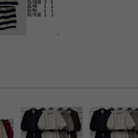
 informacje na ten temat.
jej zgody.
isk „Przejdź dalej” lub zamkniesz to okno, to wyrazisz zgodę na p
dobrowolne. Zgodę możesz w każdym momencie wycofać . Pamiętaj, 
prawem przetwarzania dokonanego wcześniej.
 w tym o przysługujących uprawnieniach (prawo dostępu, spros
czenia ich przetwarzania, prawo do ich przenoszenia, niepodleg
, w tym profilowaniu, a także prawo wyrażenia sprzeciwu wobec
dziesz w Polityce prywatności.
--------------------
klepu
entom pełne poszanowanie ich prywatności oraz ochronę ich dan
ywane nam przez Klientów przetwarzamy w sposób zgodny z zakre