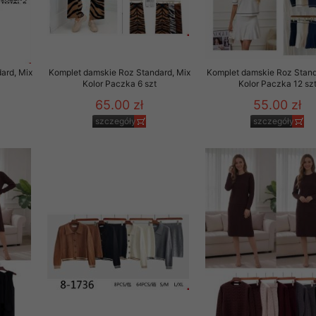
to zgodę. Dotyczy to w
anego przez nas linka
batach i nowościach w
ard, Mix
Komplet damskie Roz Standard, Mix
Komplet damskie Roz Stand
Kolor Paczka 6 szt
Kolor Paczka 12 sz
w szczególności danych
65.00 zł
55.00 zł
szczegóły
szczegóły