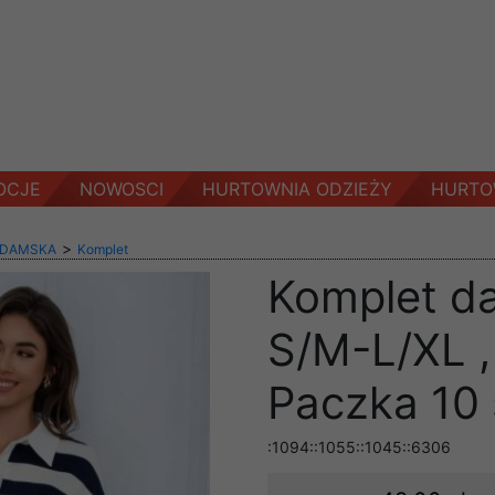
OCJE
NOWOSCI
HURTOWNIA ODZIEŻY
HURTO
>
 DAMSKA
Komplet
Komplet d
S/M-L/XL ,
Paczka 10 
:1094::1055::1045::6306