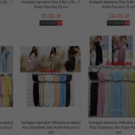
/XL , 1
Komplet damskie Roz S/M-L/XL , 1
Komplet damskie Roz S/M-L
t
Kolor Paczka 12 szt
Kolor Paczka 12 sz
31.00 zł
24.00 zł
szczegóły
szczegóły
produkt)
Komplet damskie (Włoskie produkt)
Komplet damskie (Włoskie 
aczka 5
Roz Standard, Mix Kolor Paczka 5
Roz Standard, Mix Kolor P
szt
szt