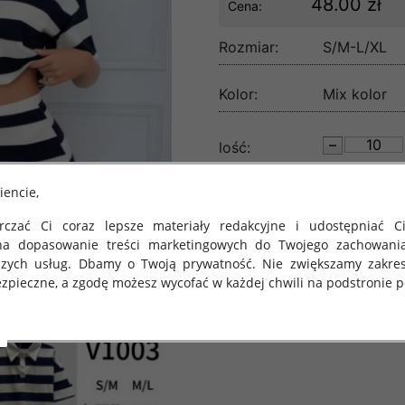
48.00 zł
Cena:
Rozmiar:
S/M-L/XL
Kolor:
Mix kolor
lość:
iencie,
czać Ci coraz lepsze materiały redakcyjne i udostępniać Ci
na dopasowanie treści marketingowych do Twojego zachowani
szych usług. Dbamy o Twoją prywatność. Nie zwiększamy zakre
zpieczne, a zgodę możesz wycofać w każdej chwili na podstronie po
 obowiązuje Rozporządzenie Parlamentu Europejskiego i Rady (U
rawie ochrony osób fizycznych w związku z przetwarzaniem danych
 takich danych oraz uchylenia dyrektywy 95/46/WE (określane 
ozporządzenie o Ochronie Danych"). W związku z tym chcielibyś
 danych oraz zasadach, na jakich odbywa się to po dniu 25 ma