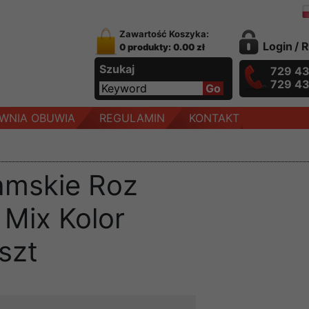
Zawartość Koszyka:
Login
/
R
0 produkty: 0.00 zł
Szukaj
729 4
729 4
WNIA OBUWIA
REGULAMIN
KONTAKT
amskie Roz
 Mix Kolor
szt