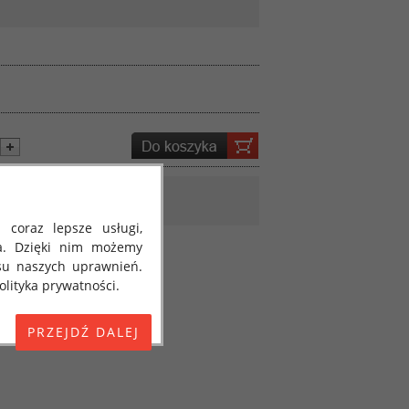
 coraz lepsze usługi,
a. Dzięki nim możemy
su naszych uprawnień.
lityka prywatności.
E) 2016/679 z dnia 27
 osobowych i w sprawie
jako "RODO", "ORODO",
my poinformować Cię o
ja 2018 roku. Poniżej