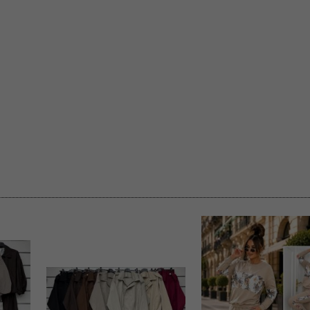
rzetwarzanie przez OMEZ
że wycofanie zgody nie
towania oraz usunięcia
ania zautomatyzowanemu
 przetwarzania Twoich
ych osobowych.
sem udzielonego przez