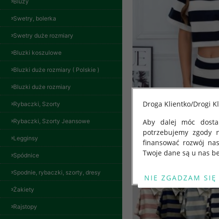
Bluzy
Swetry, bolerka
Swetry duże rozmiary
Bluzki koszulowe
Bluzki duże rozmiary ( Polskie )
Bluzki duże rozmiary
Droga Klientko/Drogi Kl
Rybaczki, Szorty
Rybaczki, Szorty Jeansowe
Aby dalej móc dostar
potrzebujemy zgody 
Legginsy
finansować rozwój na
Twoje dane są u nas be
Spódnice
Od 25 maja 2018 roku
Spodnie, rybaczki, szorty, dresy
kwietnia 2016 r. w sp
Żakiety
swobodnego przepływu
"GDPR" lub "Ogólne R
Spodnie damskie
Rajstopy
przetwarzaniu Twoich
jeansy Roz 29-36, 1