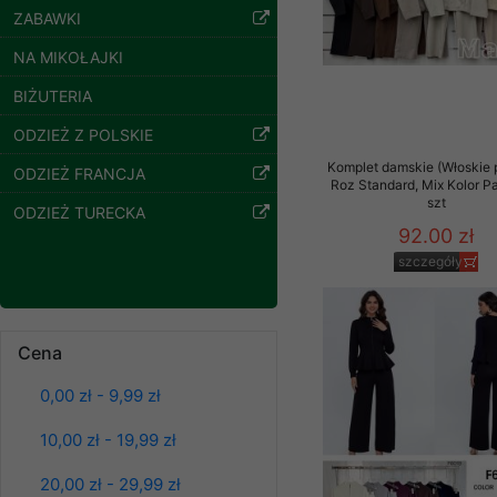
ZABAWKI
Klientów zezwolenia 
ochronie danych osobo
NA MIKOŁAJKI
serwerach zapewniają
pracownicy Sklepu.
BIŻUTERIA
Każdy Klient, który p
ODZIEŻ Z POLSKIE
ich weryfikacji, modyfik
Komplet damskie (Włoskie 
ODZIEŻ FRANCJA
Roz Standard, Mix Kolor P
Sklep nie przekazuje,
szt
ODZIEŻ TURECKA
chyba że dzieje się t
92.00 zł
prawa organów państwa
szczegóły
Nasz Sklep posługuje si
przez nasz serwer i do
jego indywidualnych po
Spodnie damskie
Cena
opcję przyjmowania co
jeansy Roz 25-30, 1
Kolor Paczka 10 szt
może wpłynąć na utrud
61.00 zł
0,00 zł - 9,99 zł
Klienta przechowują in
szczegóły
10,00 zł - 19,99 zł
• sesji Użytkownik
• ostatnio oglądany
20,00 zł - 29,99 zł