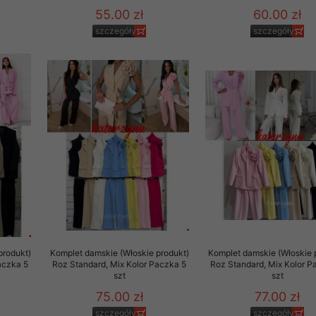
55.00 zł
60.00 zł
szczegóły
szczegóły
produkt)
Komplet damskie (Włoskie produkt)
Komplet damskie (Włoskie 
aczka 5
Roz Standard, Mix Kolor Paczka 5
Roz Standard, Mix Kolor P
szt
szt
75.00 zł
77.00 zł
szczegóły
szczegóły