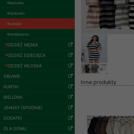
Kolor Paczka 10 szt
znajdziesz podstawowe
Narzutka
57.00 zł
Potrzebujemy na to Two
Kamizelki
szczegóły
Jeżeli klikniesz przyc
Komplet
GROUP
Sp. z o.o.
Kombinezon
Wyrażenie zgody jest 
ODZIEŻ MĘSKA
wpływa na zgodność z 
ODZIEŻ DZIECIĘCA
Dodatkowe informacje,
Twoich danych, ograni
ODZIEŻ WŁOSKA
podejmowaniu decyzji
OBUWIE
danych osobowych) znaj
Inne produkty
KURTKI
-------------------------------
BIELIZNA
Polityka prywatności
JEANSY (SPODNIE)
Spodnie damskie
Polityka prywatności s
jeansy Roz 25-30, 1
Kolor Paczka 10 szt
DODATKI
Zapewniamy naszym Kli
61.00 zł
DLA DOMU
szczegóły
Dane osobowe przekaz