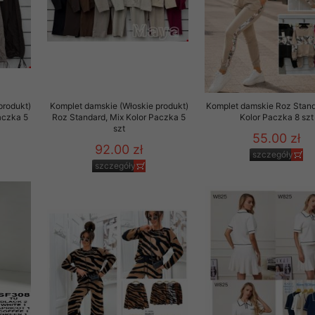
29 sierpnia 1997 r. o
entów przechowujemy na
ją jedynie uprawnieni
o swoich danych w celu
produkt)
Komplet damskie (Włoskie produkt)
Komplet damskie Roz Stand
aczka 5
Roz Standard, Mix Kolor Paczka 5
Kolor Paczka 8 szt
ientów osobom trzecim,
szt
55.00 zł
awnionych na podstawie
92.00 zł
szczegóły
szczegóły
ne na komputerze Klienta
brania naszej oferty do
zeglądarce internetowej
odłączenie tych plików
pisywane na komputerze