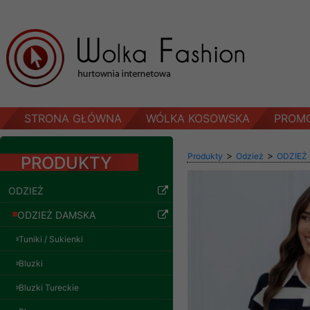
STRONA GŁÓWNA
WÓLKA KOSOWSKA
PROM
>
>
Produkty
Odzież
ODZIEŻ
PRODUKTY
ODZIEŻ
ODZIEŻ DAMSKA
Tuniki / Sukienki
Bluzki
Bluzki Tureckie