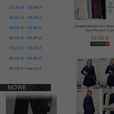
Materiały reklamowo -
30,00 zł - 39,99 zł
szczególności newsle
zawierającego akcept
40,00 zł - 49,99 zł
naszym Sklepie. Materi
Komplet damskie Roz Stand
50,00 zł - 59,99 zł
Kolor Paczka 12 sz
Wszelkie pytania, wni
osobowych prosimy zgł
82.00 zł
60,00 zł - 69,99 zł
szczegóły
70,00 zł - 79,99 zł
80,00 zł - 89,99 zł
Spodnie damskie
jeansy Roz 25-30, 1
90,00 zł i więcej 9
Kolor Paczka 10 szt
61.00 zł
szczegóły
NOWE
PRODUKTY