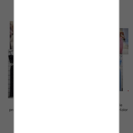
52.00 zł
55.00 zł
szczegóły
szczegóły
Komplet damskie (Włoskie
Komplet damskie (Włoskie
produkt) Roz Standard, Mix Kolor
produkt) Roz Standard, Mix Kolor
Paczka 5 szt
Paczka 5 szt
60.00 zł
60.00 zł
szczegóły
szczegóły