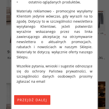
• ostatnio oglądanych produktów,
Materiały reklamowo - promocyjne wysyłamy
Klientom jedynie wówczas, gdy wyrazili na to
zgodę. Dotyczy to w szczególności newslettera
wysyłanego Klientowi, jeżeli potwierdzi
wyraźnie wskazanego przez nas linka
zawierającego akceptację na otrzymywanie
newslettera o aktualnych promocjach,
rabatach i nowościach w naszym Sklepie.
Materiały te dotyczą wyłącznie oferty naszego
Sklepu.
Komplet damskie Roz S/M-L/XL ,
Komplet damskie Roz S/M-L/XL ,
Mix Kolor Paczka 8 szt
Mix Kolor Paczka 8 szt
Wszelkie pytania, wnioski i sugestie odnoszące
70.00 zł
70.00 zł
się do ochrony Państwa prywatności, w
szczegóły
szczegóły
szczególności danych osobowych prosimy
zgłaszać na email