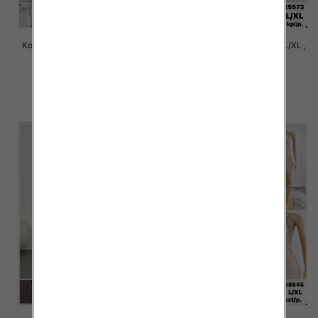
Komplet damskie Roz S/M-L/XL ,
Komplet damskie Roz S/M-L/XL ,
1 Kolor Paczka 12 szt
1 Kolor Paczka 12 szt
31.00 zł
24.00 zł
szczegóły
szczegóły