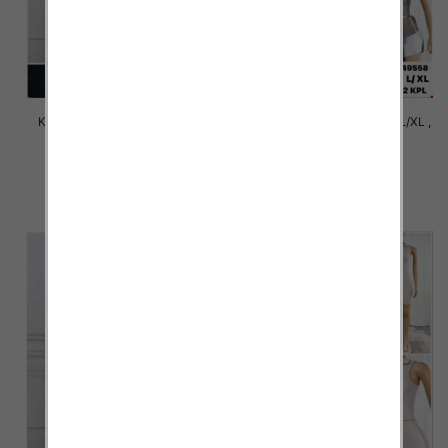
Komplet damskie Roz M/L-XL-
Komplet damskie Roz S/M-L/XL ,
2XL, 1 Kolor Paczka 12 szt
1 Kolor Paczka 12 szt
31.00 zł
36.00 zł
szczegóły
szczegóły