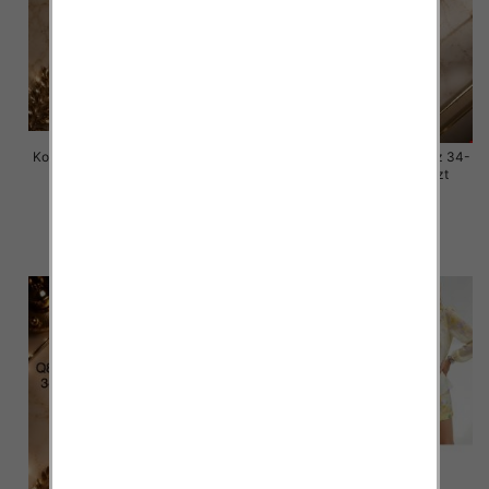
Komplet damskie jeansy Roz 34-
Komplet damskie jeansy Roz 34-
42 , 1 Kolor Paczka 10 szt
42 , 1 Kolor Paczka 10 szt
77.00 zł
77.00 zł
szczegóły
szczegóły