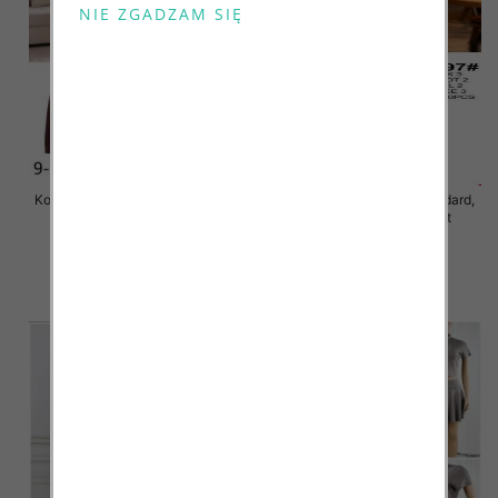
Komplet damskie Roz S/M-L/XL ,
Komplet damskie Roz Standard,
Mix Kolor Paczka 8 szt
Mix Kolor Paczka 10 szt
75.00 zł
50.00 zł
szczegóły
szczegóły