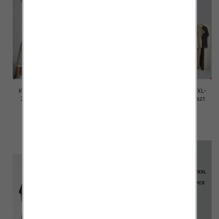
Komplet damskie Roz M/L-XL-
Komplet damskie Roz M/L-XL-
2XL, Mix Kolor Paczka 12 szt
2XL, Mix Kolor Paczka 12 szt
45.00 zł
45.00 zł
szczegóły
szczegóły