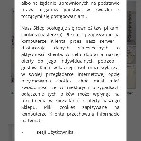
albo na żądanie uprawnionych na podstawie
prawa organów państwa w związku z
toczącymi się postępowaniami.
Nasz Sklep posługuje się również tzw. plikami
cookies (ciasteczka). Pliki te są zapisywane na
komputerze Klienta przez nasz serwer i
dostarczają danych statystycznych o
aktywności Klienta, w celu dobrania naszej
oferty do jego indywidualnych potrzeb i
gustów. Klient w każdej chwili może wyłączyć
w swojej przeglądarce internetowej opcję
przyjmowania cookies, choć musi mieć
świadomość, że w niektórych przypadkach
Komplet damskie Roz Standard,
Komplet damskie Roz Standard,
odłączenie tych plików może wpłynąć na
Mix Kolor Paczka 12 szt
Mix Kolor Paczka 8 szt
utrudnienia w korzystaniu z oferty naszego
Sklepu. Pliki cookies zapisywane na
55.00 zł
63.00 zł
komputerze Klienta przechowują informacje
szczegóły
szczegóły
na temat:
• sesji Użytkownika,