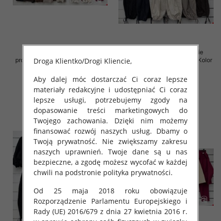
Komplet damskie (Włoskie
Komplet damskie (Włoskie
Droga Klientko/Drogi Kliencie,
produkt) Roz Standard, Mix Kolor
produkt) Roz Standard, Mix Kolor
Paczka 5 szt
Paczka 5 szt
Aby dalej móc dostarczać Ci coraz lepsze
92.00 zł
125.00 zł
materiały redakcyjne i udostępniać Ci coraz
szczegóły
szczegóły
lepsze usługi, potrzebujemy zgody na
dopasowanie treści marketingowych do
Twojego zachowania. Dzięki nim możemy
finansować rozwój naszych usług. Dbamy o
Twoją prywatność. Nie zwiększamy zakresu
naszych uprawnień. Twoje dane są u nas
bezpieczne, a zgodę możesz wycofać w każdej
chwili na podstronie polityka prywatności.
Od 25 maja 2018 roku obowiązuje
Rozporządzenie Parlamentu Europejskiego i
Rady (UE) 2016/679 z dnia 27 kwietnia 2016 r.