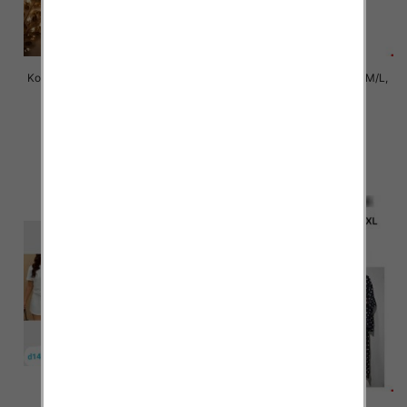
Komplet damskie jeansy Roz 34-
Komplet damskie Roz S/M-M/L,
42 , 1 Kolor Paczka 10 szt
Mix Kolor Paczka 6 szt
77.00 zł
72.00 zł
szczegóły
szczegóły