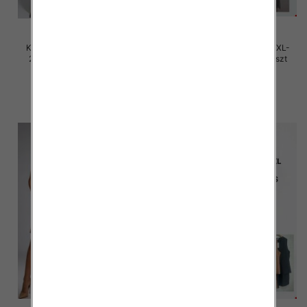
Komplet damskie Roz M/L-XL-
Komplet damskie Roz M/L-XL-
2XL, Mix Kolor Paczka 12 szt
2XL, Mix Kolor Paczka 12 szt
45.00 zł
45.00 zł
szczegóły
szczegóły