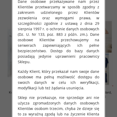
Dane osobowe przekazywane nam przez
55.00 zł
65.00 zł
Klientów przetwarzamy w sposób zgodny z
szczegóły
szczegóły
zakresem udzielonego przez Klientów
zezwolenia oraz wymogami prawa, w
szczególności zgodnie z ustawą z dnia 29
sierpnia 1997 r. o ochronie danych osobowych
(Dz. U. Nr 133, poz. 883 z późn. zm.). Dane
osobowe Klientów przechowujemy na
serwerach zapewniających ich pełne
bezpieczeństwo. Dostęp do bazy danych
posiadają jedynie uprawnieni pracownicy
Sklepu.
Każdy Klient, który przekazał nam swoje dane
osobowe ma pełną możliwość dostępu do
swoich danych w celu ich weryfikacji,
modyfikacji lub też żądania usunięcia.
Komplet damskie Roz Standard,
Komplet damskie Roz Standard,
Mix Kolor Paczka 6 szt
Mix Kolor Paczka 12 szt
Sklep nie przekazuje, nie sprzedaje ani nie
użycza zgromadzonych danych osobowych
65.00 zł
55.00 zł
Klientów osobom trzecim, chyba że dzieje się
szczegóły
szczegóły
to za wyraźną zgodą lub na życzenie Klienta