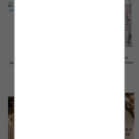
Komplet damskie (Włoskie
Komplet damskie (Włoskie
produkt) Roz Standard, Mix Kolor
produkt) Roz Standard, Mix Kolor
Paczka 5 szt
Paczka 5 szt
98.00 zł
98.00 zł
szczegóły
szczegóły