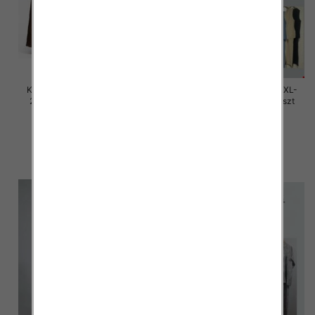
Komplet damskie Roz M/L-XL-
Komplet damskie Roz M/L-XL-
2XL, Mix Kolor Paczka 12 szt
2XL, Mix Kolor Paczka 12 szt
45.00 zł
45.00 zł
szczegóły
szczegóły