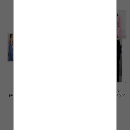
Komplet damskie (Włoskie
Komplet damskie (Włoskie
produkt) Roz Standard, Mix Kolor
produkt) Roz Standard, Mix Kolor
Paczka 5 szt
Paczka 5 szt
72.00 zł
75.00 zł
szczegóły
szczegóły