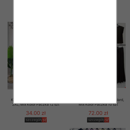
szczegóły
szczegóły
Komplet damskie Roz M/L-XL-
Komplet damskie Roz Standard,
2XL, Mix Kolor Paczka 12 szt
Mix Kolor Paczka 10 szt
34.00 zł
72.00 zł
szczegóły
szczegóły