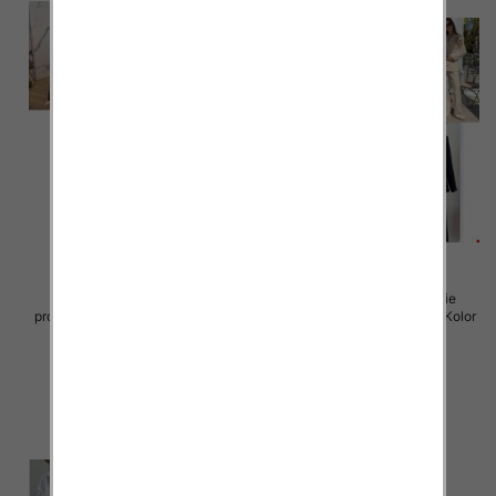
Komplet damskie (Włoskie
Komplet damskie (Włoskie
produkt) Roz Standard, Mix Kolor
produkt) Roz Standard, Mix Kolor
Paczka 5 szt
Paczka 5 szt
75.00 zł
77.00 zł
szczegóły
szczegóły