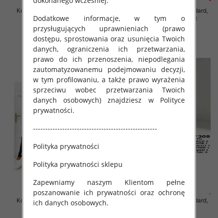
dokonanego wcześniej.
Komplet damskie Roz Standard,
Komplet damskie Roz Standard,
Dodatkowe informacje, w tym o
Mix Kolor Paczka 8 szt
Mix Kolor Paczka 12 szt
przysługujących uprawnieniach (prawo
55.00 zł
82.00 zł
dostępu, sprostowania oraz usunięcia Twoich
szczegóły
szczegóły
danych, ograniczenia ich przetwarzania,
prawo do ich przenoszenia, niepodlegania
zautomatyzowanemu podejmowaniu decyzji,
w tym profilowaniu, a także prawo wyrażenia
sprzeciwu wobec przetwarzania Twoich
danych osobowych) znajdziesz w Polityce
prywatności.
---------------------------------------------------
Polityka prywatności
Polityka prywatności sklepu
Zapewniamy naszym Klientom pełne
poszanowanie ich prywatności oraz ochronę
Komplet damskie Roz Standard,
Komplet damskie Roz Standard,
ich danych osobowych.
Mix Kolor Paczka 6 szt
Mix Kolor Paczka 6 szt