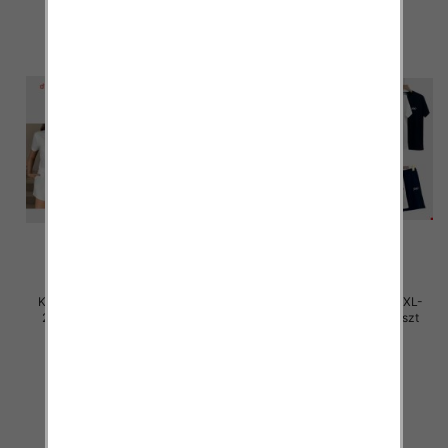
Komplet damskie Roz M/L-XL-
Komplet damskie Roz M/L-XL-
2XL, Mix Kolor Paczka 12 szt
2XL, Mix Kolor Paczka 12 szt
45.00 zł
45.00 zł
szczegóły
szczegóły