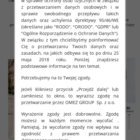
w sprawie ochrony osób fizycznych w związku
z przetwarzaniem danych osobowych i w
sprawie swobodnego przepływu takich
danych oraz uchylenia dyrektywy 95/46/WE
Komplet damskie (Włoskie
Komplet damskie (Włoskie
produkt) Roz Standard, Mix Kolor
produkt) Roz Standard, Mix Kolor
(określane jako "RODO", "ORODO", "GDPR" lub
Paczka 5 szt
Paczka 5 szt
"Ogólne Rozporządzenie o Ochronie Danych").
125.00 zł
92.00 zł
W związku z tym chcielibyśmy poinformować
Cię o przetwarzaniu Twoich danych oraz
szczegóły
szczegóły
zasadach, na jakich odbywa się to po dniu 25
maja 2018 roku. Poniżej znajdziesz
podstawowe informacje na ten temat.
Potrzebujemy na to Twojej zgody.
Jeżeli klikniesz przycisk „Przejdź dalej” lub
zamkniesz to okno, to wyrazisz zgodę na
przetwarzanie przez OMEZ GROUP
Sp. z o.o.
Wyrażenie zgody jest dobrowolne. Zgodę
możesz w każdym momencie wycofać .
Pamiętaj, że wycofanie zgody nie wpływa na
zgodność z prawem przetwarzania