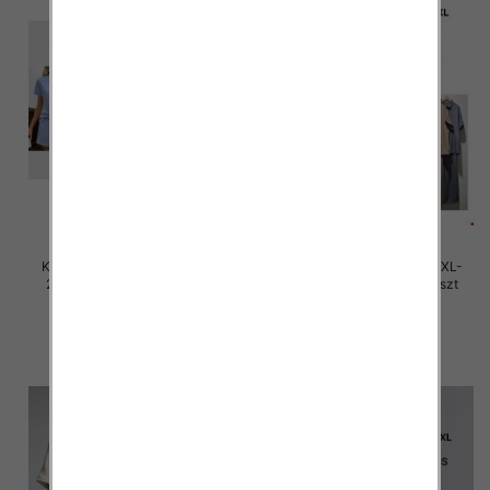
Komplet damskie Roz M/L-XL-
Komplet damskie Roz M/L-XL-
2XL, Mix Kolor Paczka 12 szt
2XL, Mix Kolor Paczka 12 szt
45.00 zł
45.00 zł
szczegóły
szczegóły