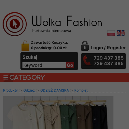
Zawartość Koszyka:
Login
/
Register
0 produkty: 0.00 zł
Szukaj
729 437 385
729 437 385
CATEGORY
>
>
>
Produkty
Odzież
ODZIEŻ DAMSKA
Komplet