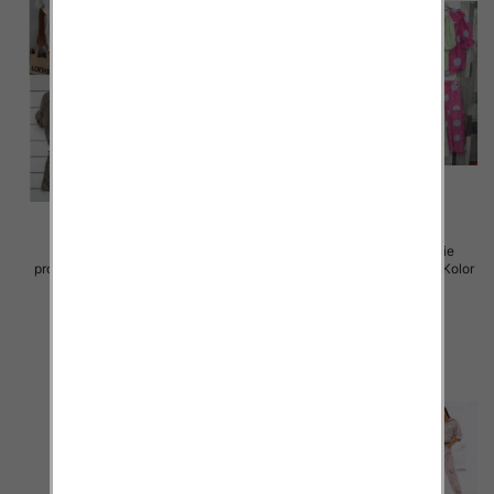
Komplet damskie (Włoskie
Komplet damskie (Włoskie
produkt) Roz Standard, Mix Kolor
produkt) Roz Standard, Mix Kolor
Paczka 5 szt
Paczka 5 szt
80.00 zł
85.00 zł
szczegóły
szczegóły