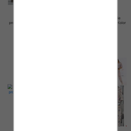
Komplet damskie (Włoskie
Komplet damskie (Włoskie
produkt) Roz Standard, Mix Kolor
produkt) Roz Standard, Mix Kolor
Paczka 5 szt
Paczka 5 szt
80.00 zł
85.00 zł
szczegóły
szczegóły