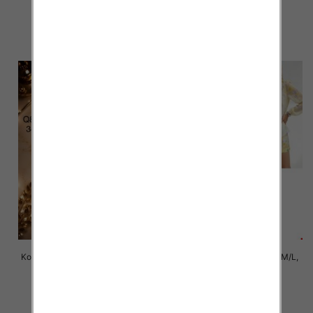
77.00 zł
77.00 zł
szczegóły
szczegóły
Komplet damskie jeansy Roz 34-
Komplet damskie Roz S/M-M/L,
42 , 1 Kolor Paczka 10 szt
Mix Kolor Paczka 6 szt
77.00 zł
72.00 zł
szczegóły
szczegóły