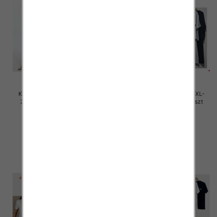
Komplet damskie Roz M/L-XL-
Komplet damskie Roz M/L-XL-
2XL, Mix Kolor Paczka 12 szt
2XL, Mix Kolor Paczka 12 szt
45.00 zł
45.00 zł
szczegóły
szczegóły