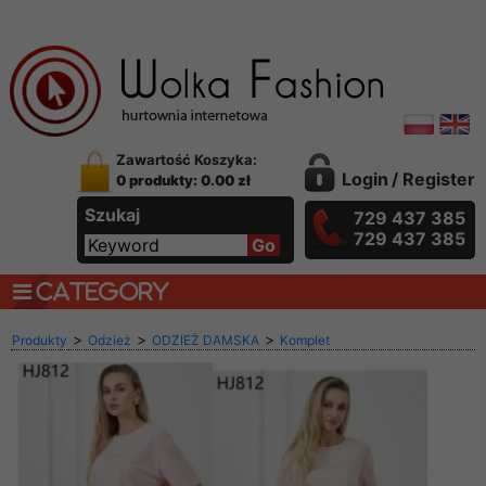
Zawartość Koszyka:
Login
/
Register
0 produkty: 0.00 zł
Szukaj
729 437 385
729 437 385
CATEGORY
>
>
>
Produkty
Odzież
ODZIEŻ DAMSKA
Komplet