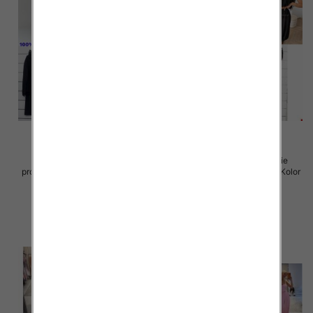
Komplet damskie (Włoskie
Komplet damskie (Włoskie
produkt) Roz Standard, Mix Kolor
produkt) Roz Standard, Mix Kolor
Paczka 5 szt
Paczka 5 szt
52.00 zł
55.00 zł
szczegóły
szczegóły