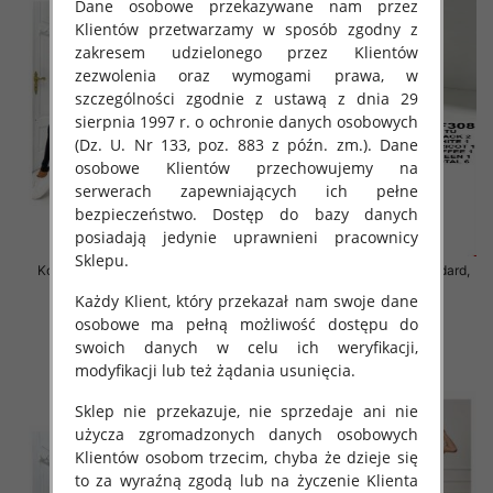
Dane osobowe przekazywane nam przez
Klientów przetwarzamy w sposób zgodny z
zakresem udzielonego przez Klientów
zezwolenia oraz wymogami prawa, w
szczególności zgodnie z ustawą z dnia 29
sierpnia 1997 r. o ochronie danych osobowych
(Dz. U. Nr 133, poz. 883 z późn. zm.). Dane
osobowe Klientów przechowujemy na
serwerach zapewniających ich pełne
bezpieczeństwo. Dostęp do bazy danych
posiadają jedynie uprawnieni pracownicy
Sklepu.
Komplet damskie Roz Standard,
Komplet damskie Roz Standard,
Mix Kolor Paczka 6 szt
Mix Kolor Paczka 6 szt
Każdy Klient, który przekazał nam swoje dane
55.00 zł
65.00 zł
osobowe ma pełną możliwość dostępu do
swoich danych w celu ich weryfikacji,
szczegóły
szczegóły
modyfikacji lub też żądania usunięcia.
Sklep nie przekazuje, nie sprzedaje ani nie
użycza zgromadzonych danych osobowych
Klientów osobom trzecim, chyba że dzieje się
to za wyraźną zgodą lub na życzenie Klienta