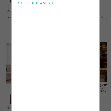
Komplet damskie Roz S/M-L/XL ,
Komplet damskie Roz S/M-L/XL ,
Mix Kolor Paczka 8 szt
Mix Kolor Paczka 8 szt
70.00 zł
70.00 zł
szczegóły
szczegóły