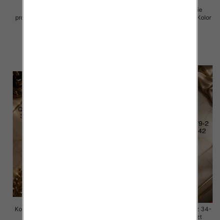
Komplet damskie (Włoskie
Komplet damskie (Włoskie
produkt) Roz Standard, Mix Kolor
produkt) Roz Standard, Mix Kolor
Paczka 5 szt
Paczka 5 szt
98.00 zł
98.00 zł
szczegóły
szczegóły
Komplet damskie jeansy Roz 34-
Komplet damskie jeansy Roz 34-
42 , 1 Kolor Paczka 10 szt
42 , 1 Kolor Paczka 10 szt