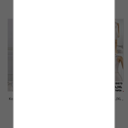
31.00 zł
36.00 zł
szczegóły
szczegóły
Komplet damskie Roz S/M-L/XL ,
Komplet damskie Roz S/M-L/XL ,
1 Kolor Paczka 12 szt
1 Kolor Paczka 12 szt
31.00 zł
24.00 zł
szczegóły
szczegóły