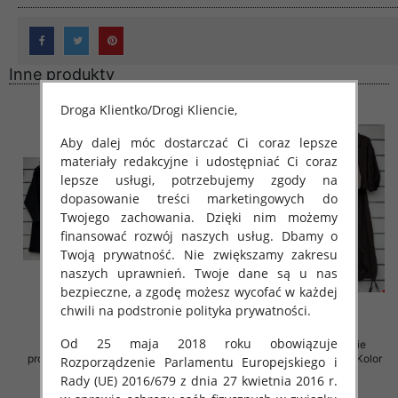
Inne produkty
Droga Klientko/Drogi Kliencie,
Aby dalej móc dostarczać Ci coraz lepsze
materiały redakcyjne i udostępniać Ci coraz
lepsze usługi, potrzebujemy zgody na
dopasowanie treści marketingowych do
Twojego zachowania. Dzięki nim możemy
finansować rozwój naszych usług. Dbamy o
Twoją prywatność. Nie zwiększamy zakresu
naszych uprawnień. Twoje dane są u nas
bezpieczne, a zgodę możesz wycofać w każdej
chwili na podstronie polityka prywatności.
Od 25 maja 2018 roku obowiązuje
Komplet damskie (Włoskie
Komplet damskie (Włoskie
produkt) Roz Standard, Mix Kolor
produkt) Roz Standard, Mix Kolor
Rozporządzenie Parlamentu Europejskiego i
Paczka 5 szt
Paczka 5 szt
Rady (UE) 2016/679 z dnia 27 kwietnia 2016 r.