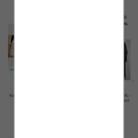
Komplet damskie Roz S/M-L/XL ,
Komplet damskie Roz M/L-XL-
Mix Kolor Paczka 12 szt
2XL, Mix Kolor Paczka 12 szt
45.00 zł
46.00 zł
szczegóły
szczegóły