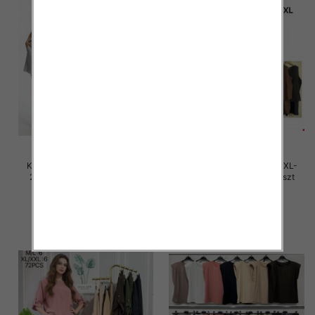
Komplet damskie Roz M/L-XL-
Komplet damskie Roz M/L-XL-
2XL, Mix Kolor Paczka 12 szt
2XL, Mix Kolor Paczka 12 szt
40.00 zł
40.00 zł
szczegóły
szczegóły