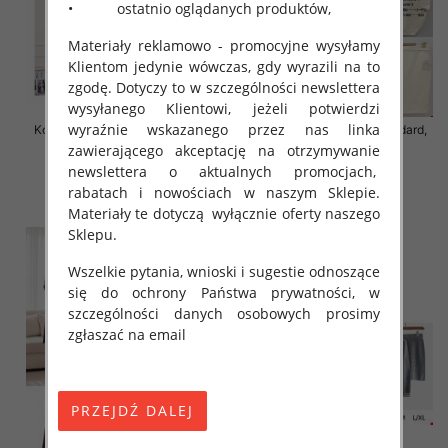
• ostatnio oglądanych produktów,
Materiały reklamowo - promocyjne wysyłamy
Klientom jedynie wówczas, gdy wyrazili na to
zgodę. Dotyczy to w szczególności newslettera
wysyłanego Klientowi, jeżeli potwierdzi
wyraźnie wskazanego przez nas linka
Komplet damskie Roz Standard,
Komplet damskie Roz Standard,
Mix Kolor Paczka 12 szt
Mix Kolor Paczka 8 szt
zawierającego akceptację na otrzymywanie
newslettera o aktualnych promocjach,
55.00 zł
63.00 zł
rabatach i nowościach w naszym Sklepie.
szczegóły
szczegóły
Materiały te dotyczą wyłącznie oferty naszego
Sklepu.
Wszelkie pytania, wnioski i sugestie odnoszące
się do ochrony Państwa prywatności, w
szczególności danych osobowych prosimy
zgłaszać na email