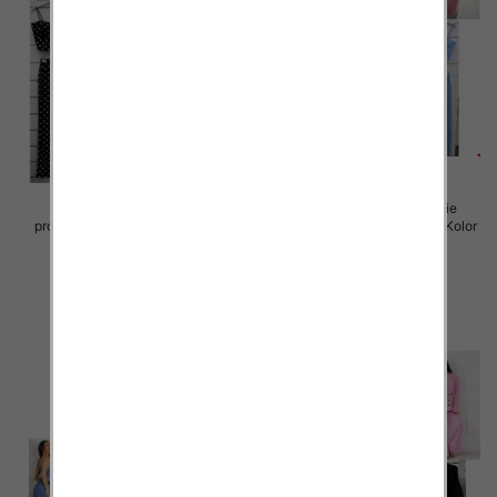
Komplet damskie (Włoskie
Komplet damskie (Włoskie
produkt) Roz Standard, Mix Kolor
produkt) Roz Standard, Mix Kolor
Paczka 5 szt
Paczka 5 szt
60.00 zł
60.00 zł
szczegóły
szczegóły