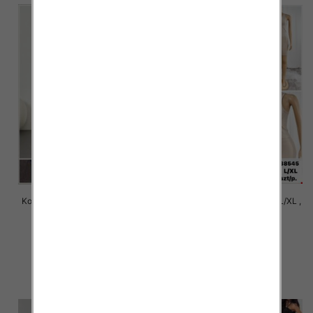
Komplet damskie Roz S/M-L/XL ,
Komplet damskie Roz S/M-L/XL ,
1 Kolor Paczka 12 szt
1 Kolor Paczka 12 szt
22.00 zł
22.00 zł
szczegóły
szczegóły