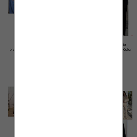
Komplet damskie (Włoskie
Komplet damskie (Włoskie
produkt) Roz Standard, Mix Kolor
produkt) Roz Standard, Mix Kolor
Paczka 5 szt
Paczka 5 szt
72.00 zł
75.00 zł
szczegóły
szczegóły