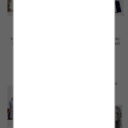
Komplet damskie Roz M/L-XL-
Komplet damskie Roz M/L-XL-
2XL, Mix Kolor Paczka 12 szt
2XL, Mix Kolor Paczka 12 szt
45.00 zł
45.00 zł
szczegóły
szczegóły