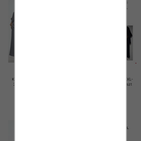
Komplet damskie Roz M/L-XL-
Komplet damskie Roz M/L-XL-
2XL, Mix Kolor Paczka 12 szt
2XL, Mix Kolor Paczka 12 szt
45.00 zł
45.00 zł
szczegóły
szczegóły