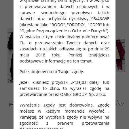
92.00 zł
125.00 zł
w sprawie ochrony osób fizycznych w związku
z przetwarzaniem danych osobowych i w
szczegóły
szczegóły
sprawie swobodnego przepływu takich
danych oraz uchylenia dyrektywy 95/46/WE
(określane jako "RODO", "ORODO", "GDPR" lub
"Ogólne Rozporządzenie o Ochronie Danych").
W związku z tym chcielibyśmy poinformować
Cię o przetwarzaniu Twoich danych oraz
zasadach, na jakich odbywa się to po dniu 25
maja 2018 roku. Poniżej znajdziesz
podstawowe informacje na ten temat.
Potrzebujemy na to Twojej zgody.
Jeżeli klikniesz przycisk „Przejdź dalej” lub
zamkniesz to okno, to wyrazisz zgodę na
przetwarzanie przez OMEZ GROUP
Sp. z o.o.
Komplet damskie (Włoskie
Komplet damskie (Włoskie
produkt) Roz Standard, Mix Kolor
produkt) Roz Standard, Mix Kolor
Wyrażenie zgody jest dobrowolne. Zgodę
Paczka 5 szt
Paczka 5 szt
możesz w każdym momencie wycofać .
Pamiętaj, że wycofanie zgody nie wpływa na
125.00 zł
92.00 zł
zgodność z prawem przetwarzania
szczegóły
szczegóły