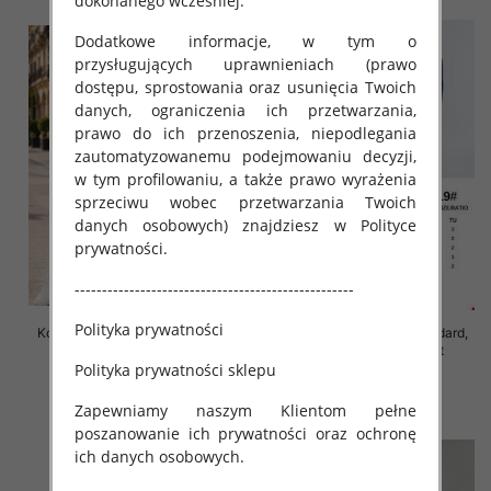
dokonanego wcześniej.
Dodatkowe informacje, w tym o
przysługujących uprawnieniach (prawo
dostępu, sprostowania oraz usunięcia Twoich
danych, ograniczenia ich przetwarzania,
prawo do ich przenoszenia, niepodlegania
zautomatyzowanemu podejmowaniu decyzji,
w tym profilowaniu, a także prawo wyrażenia
sprzeciwu wobec przetwarzania Twoich
danych osobowych) znajdziesz w Polityce
prywatności.
---------------------------------------------------
Polityka prywatności
Komplet damskie Roz Standard,
Komplet damskie Roz Standard,
Mix Kolor Paczka 8 szt
Mix Kolor Paczka 12 szt
Polityka prywatności sklepu
55.00 zł
82.00 zł
Zapewniamy naszym Klientom pełne
szczegóły
szczegóły
poszanowanie ich prywatności oraz ochronę
ich danych osobowych.