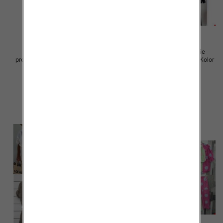
Komplet damskie (Włoskie
Komplet damskie (Włoskie
produkt) Roz Standard, Mix Kolor
produkt) Roz Standard, Mix Kolor
Paczka 5 szt
Paczka 5 szt
75.00 zł
77.00 zł
szczegóły
szczegóły