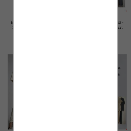
Komplet damskie Roz M/L-XL-
Komplet damskie Roz M/L-XL-
2XL, Mix Kolor Paczka 12 szt
2XL, Mix Kolor Paczka 12 szt
45.00 zł
45.00 zł
szczegóły
szczegóły