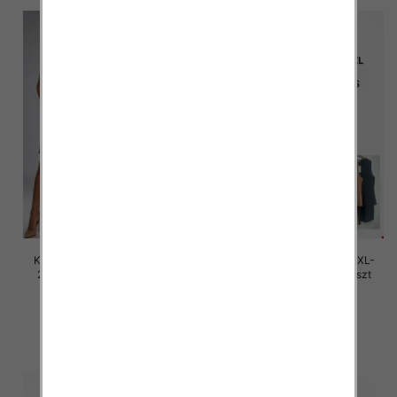
Komplet damskie Roz M/L-XL-
Komplet damskie Roz M/L-XL-
2XL, Mix Kolor Paczka 12 szt
2XL, Mix Kolor Paczka 12 szt
40.00 zł
40.00 zł
szczegóły
szczegóły